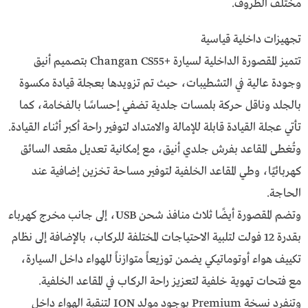
مختلف الظروف.
تجهيزات داخلية قياسية
تتميز المقصورة الداخلية لسيارة +Changan CS55 بتصميم أنيق
وجودة عالية في التشطيبات، حيث تم تزويدها بعجلة قيادة مكسوة
بالجلد وناقل حركة بلمسات جلدية تضفي إحساسًا بالفخامة، كما
تأتي عجلة القيادة قابلة للإمالة والامتداد لتوفير راحة أكبر أثناء القيادة.
وتُغطى المقاعد بفرش جلدي أنيق، مع إمكانية تعديل مقعد السائق
كهربائيًا، وطي المقاعد الخلفية لتوفير مساحة تخزين إضافية عند
الحاجة.
وتضم المقصورة أيضًا ثلاث منافذ شحن USB، إلى جانب مخرج كهرباء
بقدرة 12 فولت لتلبية الاحتياجات المختلفة للركاب، بالإضافة إلى نظام
تكييف هواء أوتوماتيكي يضمن توزيعاً متوازناً للهواء داخل السيارة،
مع فتحات تهوية خلفية لتعزيز راحة الركاب في المقاعد الخلفية.
وتنفرد نسخة Premium بوجود مولد ION لتنقية الهواء داخل