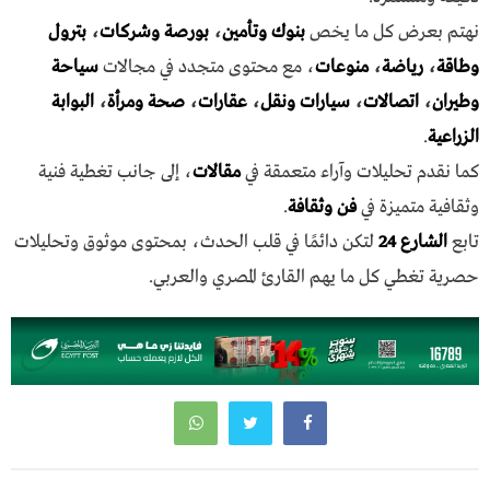
نهتم بعرض كل ما يخص
بنوك وتأمين
،
بورصة وشركات
،
بترول
وطاقة
،
رياضة
،
منوعات
، مع محتوى متجدد في مجالات
سياحة
وطيران
،
اتصالات
،
سيارات ونقل
،
عقارات
،
صحة ومرأة
،
البوابة
الزراعية
.
كما نقدم تحليلات وآراء متعمقة في
مقالات
، إلى جانب تغطية فنية
وثقافية متميزة في
فن وثقافة
.
تابع
الشارع 24
لتكن دائمًا في قلب الحدث، بمحتوى موثوق وتحليلات
حصرية تغطي كل ما يهم القارئ المصري والعربي.
تصفّح