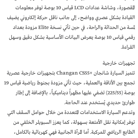
المقصورة، وشاشة عدادات LCD قياس 10 بوصة توفر معلومات
القيادة بشكل عصري وواضح، إلى جانب ناقل حركة إلكتروني يضيف
لمسة من الحداثة والراحة، في حين تأتي نسخة Elite مزودة بعداد
رقمي قياس 10 بوصة يعرض البيانات الأساسية بشكل دقيق وسهل
القراءة.
تجهيزات خارجية
تتميز السيارة شانجان +Changan CS55 بتجهيزات خارجية عصرية
تجمع بين الأناقة والعملية، حيث تأتي مزودة بجنوط رياضية قياس 19
بوصة (225/55) تضفي عليها مظهراً ديناميكياً، بالإضافة إلى إطار
طوارئ حديدي يُستخدم عند الحاجة.
وتدعم السيارة الاستخدامات المتعددة من خلال حوامل السقف التي
توفر إمكانية نقل الأمتعة بسهولة، كما يعزز السبويلر الخلفي من
الطابع الرياضي للمركبة. أما المرآة الجانبية فهي كهربائية بالكامل،