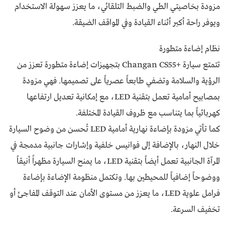
مزودة بخاصيتي الطي والضبط التلقائي، ما يعزز سهولة الاستخدام
ويوفر راحة أكبر أثناء القيادة وفي المواقف الضيقة.
نظام إضاءة متطورة
تتمتع سيارة +Changan CS55 بتجهيزات إضاءة متطورة تعزز من
الرؤية والسلامة وتضفي طابعاً عصرياً على تصميمها. فهي مزودة
بمصابيح أمامية تعمل بتقنية LED، مع إمكانية تعديل ارتفاعها
كهربائياً بما يتناسب مع ظروف القيادة المختلفة.
كما تأتي مزودة بإضاءة نهارية أمامية LED تُحسن من وضوح السيارة
خلال النهار، بالإضافة إلى فوانيس خلفية وإشارات جانبية مدمجة في
المرآة الجانبية تعمل أيضاً بتقنية LED، ما يمنح السيارة مظهراً أنيقاً
ووضوحاً إضافياً للمحيطين بها. وتكتمل منظومة الإضاءة بإضاءة
فرامل علوية LED، ما يعزز من مستوى الأمان عند التوقف المفاجئ أو
تخفيف السرعة.