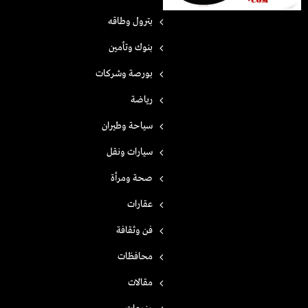
بترول وطاقه
بنوك وتأمين
بورصة وشركات
رياضة
سياحة وطيران
سيارات ونقل
صحة ومرأة
عقارات
فن وثقافة
محافظات
مقالات