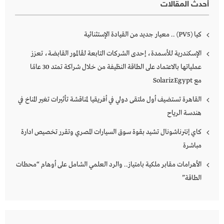
أحدث المقالات
كـــــيا (PV5) .. معيار جديد من القيادة الإستثنائية
الإسكندرية للأسمدة، إحدى الشركات التابعة لڤالمور القابضة، تعزز
عملياتها بالاعتماد على الطاقة النظيفة من خلال شراكة تمتد 30 عامًا
مع SolarizEgypt
القاهرة تستضيف أول ملتقى دولي في أفريقيا لمناقشة تأثيرات تغير المناخ في
هندسة الرياح
كاي إنترناشونال تشيد بقوة سوق السيارات المصري وتقرر تخصيص ادارة
مباشرة
الأهرامات مقابر ملكية بامتياز.. والرد العلمي الشامل على أوهام “محطات
الطاقة”