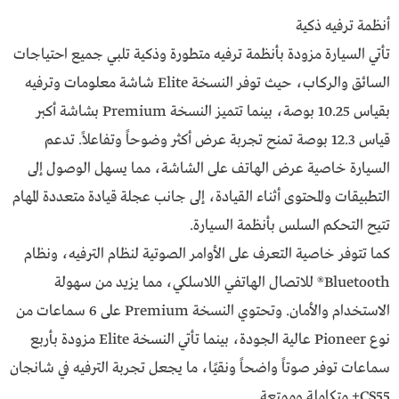
أنظمة ترفيه ذكية
تأتي السيارة مزودة بأنظمة ترفيه متطورة وذكية تلبي جميع احتياجات
السائق والركاب، حيث توفر النسخة Elite شاشة معلومات وترفيه
بقياس 10.25 بوصة، بينما تتميز النسخة Premium بشاشة أكبر
قياس 12.3 بوصة تمنح تجربة عرض أكثر وضوحاً وتفاعلاً. تدعم
السيارة خاصية عرض الهاتف على الشاشة، مما يسهل الوصول إلى
التطبيقات والمحتوى أثناء القيادة، إلى جانب عجلة قيادة متعددة المهام
تتيح التحكم السلس بأنظمة السيارة.
كما تتوفر خاصية التعرف على الأوامر الصوتية لنظام الترفيه، ونظام
Bluetooth® للاتصال الهاتفي اللاسلكي، مما يزيد من سهولة
الاستخدام والأمان. وتحتوي النسخة Premium على 6 سماعات من
نوع Pioneer عالية الجودة، بينما تأتي النسخة Elite مزودة بأربع
سماعات توفر صوتاً واضحاً ونقيًا، ما يجعل تجربة الترفيه في شانجان
CS55+ متكاملة وممتعة.