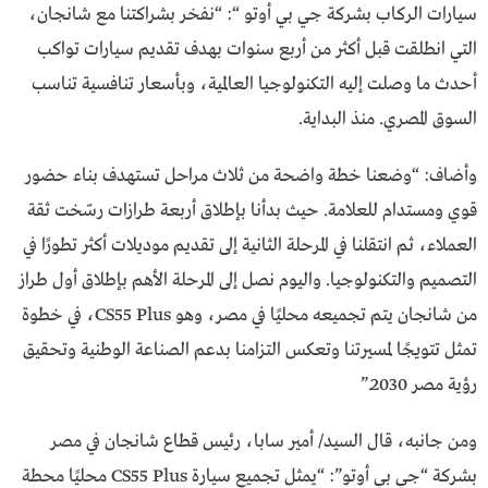
سيارات الركاب بشركة جي بي أوتو “: “نفخر بشراكتنا مع شانجان،
التي انطلقت قبل أكثر من أربع سنوات بهدف تقديم سيارات تواكب
أحدث ما وصلت إليه التكنولوجيا العالمية، وبأسعار تنافسية تناسب
السوق المصري. منذ البداية.
وأضاف: “وضعنا خطة واضحة من ثلاث مراحل تستهدف بناء حضور
قوي ومستدام للعلامة. حيث بدأنا بإطلاق أربعة طرازات رسّخت ثقة
العملاء، ثم انتقلنا في المرحلة الثانية إلى تقديم موديلات أكثر تطورًا في
التصميم والتكنولوجيا. واليوم نصل إلى المرحلة الأهم بإطلاق أول طراز
من شانجان يتم تجميعه محليًا في مصر، وهو CS55 Plus، في خطوة
تمثل تتويجًا لمسيرتنا وتعكس التزامنا بدعم الصناعة الوطنية وتحقيق
رؤية مصر 2030.”
ومن جانبه، قال السيد/ أمير سابا، رئيس قطاع شانجان في مصر
بشركة “جي بي أوتو”: “يمثل تجميع سيارة CS55 Plus محليًا محطة