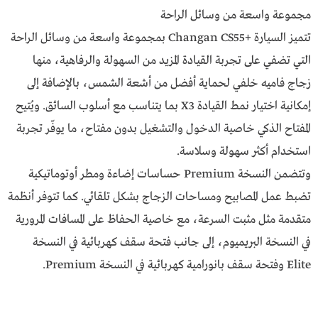
مجموعة واسعة من وسائل الراحة
تتميز السيارة +Changan CS55 بمجموعة واسعة من وسائل الراحة
التي تضفي على تجربة القيادة المزيد من السهولة والرفاهية، منها
زجاج فاميه خلفي لحماية أفضل من أشعة الشمس، بالإضافة إلى
إمكانية اختيار نمط القيادة X3 بما يتناسب مع أسلوب السائق. ويُتيح
المفتاح الذكي خاصية الدخول والتشغيل بدون مفتاح، ما يوفّر تجربة
استخدام أكثر سهولة وسلاسة.
وتتضمن النسخة Premium حساسات إضاءة ومطر أوتوماتيكية
تضبط عمل المصابيح ومساحات الزجاج بشكل تلقائي. كما تتوفر أنظمة
متقدمة مثل مثبت السرعة، مع خاصية الحفاظ على المسافات المرورية
في النسخة البريميوم، إلى جانب فتحة سقف كهربائية في النسخة
Elite وفتحة سقف بانورامية كهربائية في النسخة Premium.