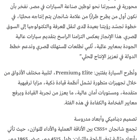
محورية في مسيرتنا نحو توطين صناعة السيارات في مصر. نفخر بأن
نكون أول من يطرح طرازًا من علامة شانجان يتم إنتاجه محليًا، في
خطوة تجسّد رؤيتنا بعيدة المدى لنقل المعرفة والتكنولوجيا إلى السوق
المصري. هذا الإنجاز يعكس التزامنا الراسخ بتقديم سيارات عالية
الجودة بمعايير عالمية، تُلبي تطلعات المستهلك المصري وتدعم خطط
الدولة في تعزيز الإنتاج المحلي.”
وتُطرح السيارة بفئتين: Elite وPremium، لتلبية مختلف الأذواق من
خلال تجهيزات متطورة تشمل أنظمة قيادة ذكية، مزايا ترفيهية
متقدمة، ومستويات أمان عالية، ما يعزز من تجربة القيادة ويرفع
معايير الفخامة والكفاءة في هذه الفئة.
تصميم ديناميكي وأبعاد مدروسة
تجمع شانجان +CS55 بين الأناقة العملية والأداء المتوازن، حيث تأتي
بأبعاد مثالية توفر الراحة والثبات: طول 4515 مم، عرض 1865 مم،