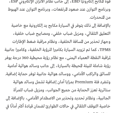
قوة المكابح إلكترونيًا EBD، إلى جانب نظام الاتزان الإلكتروني ESP،
وبرنامج التوازن عند صعود المرتفعات، وبرنامج التوازن عند الهبوط
من المنحدرات.
بالإضافة إلى ذلك يتوفر في السيارة مكابح يد إلكترونية مع خاصية
التعليق التلقائي، ومزيل ضباب خلفي، ومصابيح ضباب خلفية،
وجهاز تحذير من المسافة الخلفية، ونظام مراقبة ضغط الإطارات
TPMS، كما تم تزويد السيارة بكاميرا للرؤية الخلفية، وكاميرا جانبية
لمراقبة النقطة العمياء اليمنى، مع نظام رؤية محيطية 360 درجة يوفر
رؤية شاملة للبيئة المحيطة بالسيارة، إلى جانب وسائد هوائية أمامية
للسائق والراكب الأمامي، ووسائد هوائية جانبية توفر حماية إضافية.
وتنفرد فئة Premium بمزايا أمان إضافية تشمل وسائد هوائية
ستائرية تعزز الحماية من جميع الجوانب، ومزيل ضباب للمرآة
الجانبية، ونظام تحديد وتحذير من الاصطدام الأمامي، بالإضافة إلى
خاصية التوقف التلقائي في حالات الطوارئ لضمان قيادة أكثر أمانًا في