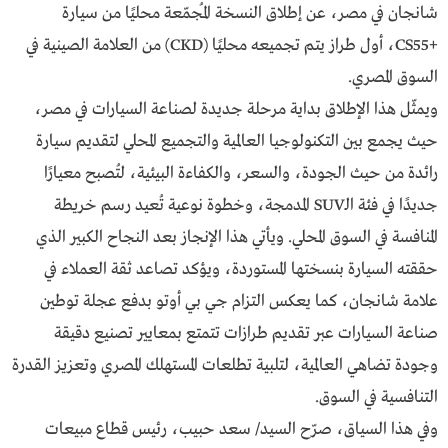
شانجان في مصر، عن إطلاق النسخة المُجمّعة محليًا من سيارة
+CS55، أول طراز يتم تجميعه محليًا (CKD) من العلامة الصينية في
السوق المصري.
ويمثّل هذا الإطلاق بداية مرحلة جديدة لصناعة السيارات في مصر،
حيث يجمع بين التكنولوجيا العالمية والتجميع المحلي لتقديم سيارة
رائدة من حيث الجودة، والسعر، والكفاءة البيئية، لتُصبح معيارًا
جديدًا في فئة الـSUV المدمجة، وخطوة نوعية تُعيد رسم خريطة
المنافسة في السوق المحلي. ويأتي هذا الإنجاز بعد النجاح الكبير الذي
حققته السيارة بنسختها المستوردة، ويؤكد تصاعد ثقة العملاء في
علامة شانجان، كما يعكس التزام جي بي أوتو بدفع عجلة توطين
صناعة السيارات عبر تقديم طرازات تتمتع بمعايير تصنيع دقيقة
وجودة تضاهي العالمية، لتلبية تطلعات المستهلك المصري وتعزيز القدرة
التنافسية في السوق.
وفي هذا السياق، صرّح السيد/ سعد حبيب، رئيس قطاع مبيعات