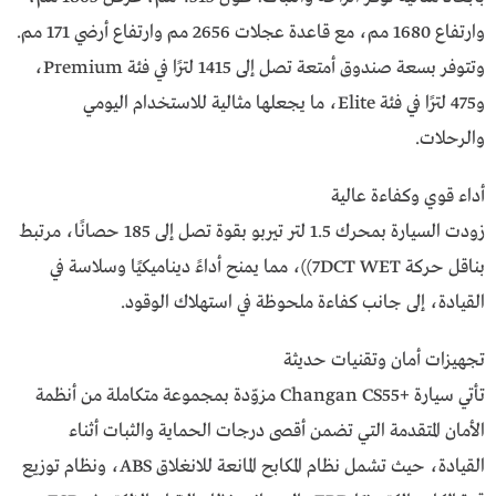
وارتفاع 1680 مم، مع قاعدة عجلات 2656 مم وارتفاع أرضي 171 مم.
وتتوفر بسعة صندوق أمتعة تصل إلى 1415 لترًا في فئة Premium،
و475 لترًا في فئة Elite، ما يجعلها مثالية للاستخدام اليومي
والرحلات.
أداء قوي وكفاءة عالية
زودت السيارة بمحرك 1.5 لتر تيربو بقوة تصل إلى 185 حصانًا، مرتبط
بناقل حركة 7DCT WET))، مما يمنح أداءً ديناميكيًا وسلاسة في
القيادة، إلى جانب كفاءة ملحوظة في استهلاك الوقود.
تجهيزات أمان وتقنيات حديثة
تأتي سيارة +Changan CS55 مزوّدة بمجموعة متكاملة من أنظمة
الأمان المتقدمة التي تضمن أقصى درجات الحماية والثبات أثناء
القيادة، حيث تشمل نظام المكابح المانعة للانغلاق ABS، ونظام توزيع