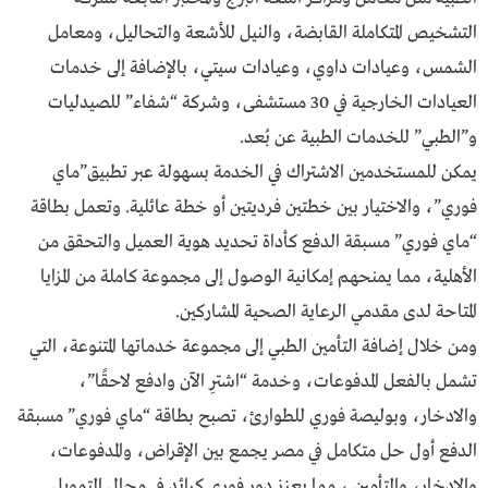
التشخيص المتكاملة القابضة، والنيل للأشعة والتحاليل، ومعامل
الشمس، وعيادات داوي، وعيادات سيتي، بالإضافة إلى خدمات
العيادات الخارجية في 30 مستشفى، وشركة “شفاء” للصيدليات
و”الطبي” للخدمات الطبية عن بُعد.
يمكن للمستخدمين الاشتراك في الخدمة بسهولة عبر تطبيق”ماي
فوري”، والاختيار بين خطتين فرديتين أو خطة عائلية. وتعمل بطاقة
“ماي فوري” مسبقة الدفع كأداة تحديد هوية العميل والتحقق من
الأهلية، مما يمنحهم إمكانية الوصول إلى مجموعة كاملة من المزايا
المتاحة لدى مقدمي الرعاية الصحية المشاركين.
ومن خلال إضافة التأمين الطبي إلى مجموعة خدماتها المتنوعة، التي
تشمل بالفعل المدفوعات، وخدمة “اشترِ الآن وادفع لاحقًا”،
والادخار، وبوليصة فوري للطوارئ، تصبح بطاقة “ماي فوري” مسبقة
الدفع أول حل متكامل في مصر يجمع بين الإقراض، والمدفوعات،
والادخار، والتأمين ، مما يعزز دور فوري كرائد في مجال التمويل