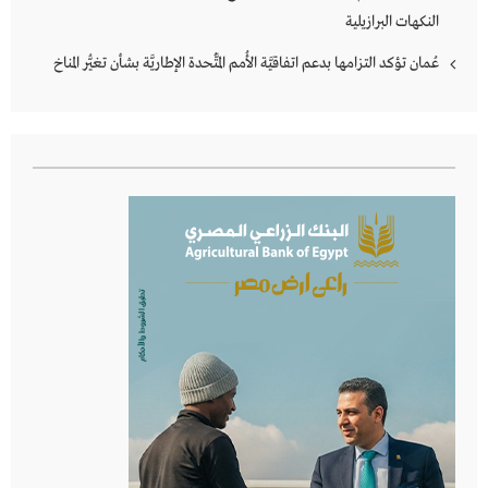
النكهات البرازيلية
عُمان تؤكد التزامها بدعم اتفاقيَّة الأُمم المُتَّحدة الإطاريَّة بشأن تغيُّر المناخ