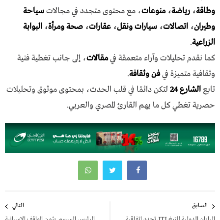
وطاقة
،
رياضة
،
منوعات
، مع محتوى متجدد في مجالات
سياحة
وطيران
،
اتصالات
،
سيارات ونقل
،
عقارات
،
صحة ومرأة
،
البوابة
الزراعية
.
كما نقدم تحليلات وآراء متعمقة في
مقالات
، إلى جانب تغطية فنية
وثقافية متميزة في
فن وثقافة
.
تابع
الشارع 24
لتكن دائمًا في قلب الحدث، بمحتوى موثوق وتحليلات
حصرية تغطي كل ما يهم القارئ المصري والعربي.
تصفّح
السابق
التالي
المقالات
اليابان الدولية للتبغ JTI تجدد اتفاقية
الرئيس السيسي يثمن المواقف الإسبانية