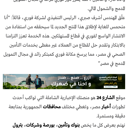
المدمج والشمول المالي.
علّق المهندس أشرف صبري، الرئيس التنفيذي لشركة فوري، قائلاً: “أنا
متحمس للغاية لإطلاق هذا المنتج الجديد لما سيحققه من استفادة من
الانتشار الواسع لفوري في قطاع المستهلكين. هذه الخدمة تعزز التزامنا
بالابتكار وتقدم حل لقطاع من العملاء غير مغطى بخدمات التأمين
الصحي في مصر، مما يرسخ مكانة فوري كمبتكر رائد في مجال التمويل
المدمج في مصر.”
موقع
الشارع 24
هو منصتك الإخبارية الشاملة التي تواكب أحدث
تطورات
أخبار
مصر، وتغطي مختلف
محافظات
الجمهورية بمتابعة
دقيقة ومستمرة.
نهتم بعرض كل ما يخص
بنوك وتأمين
،
بورصة وشركات
،
بترول