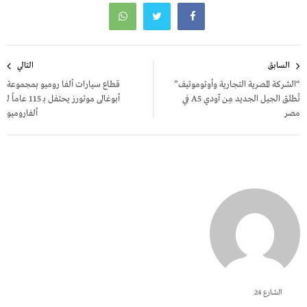
تصفّح
السابق
التالي
المقالات
“الشركة المصرية التجارية وأوتوموتيف”
قطاع سيارات ألفا روميو بمجموعة
تُطلق الجيل الجديد مِن آودي A5 في
أبوغالى موتورز يحتفل بـ 115 عاماً لـ
مصر
ألفاروميو
الشارع 24