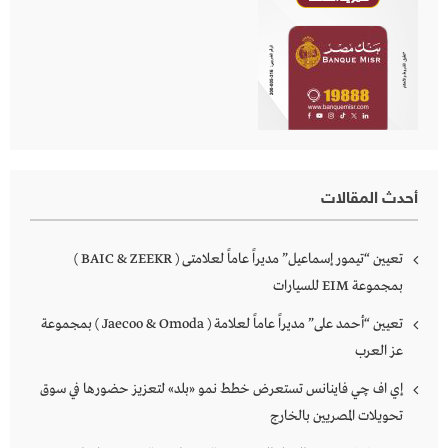
أحدث المقالات
تعيين “تيمور إسماعيل” مديراً عاماً لعلامتى ( BAIC & ZEEKR )
بمجموعة EIM للسيارات
تعيين “أحمد على” مديراً عاماً لعلامة ( Jaecoo & Omoda ) بمجموعة
عز العرب
إي اف چي فاينانس تستعرض خطط نمو «بلد» لتعزيز حضورها في سوق
تحويلات المصريين بالخارج