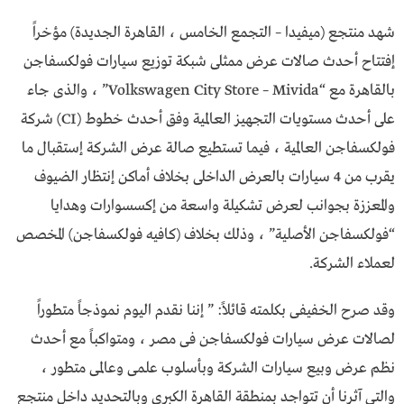
شهد منتجع (ميفيدا – التجمع الخامس ، القاهرة الجديدة) مؤخراً
إفتتاح أحدث صالات عرض ممثلى شبكة توزيع سيارات فولكسفاجن
بالقاهرة مع “Volkswagen City Store – Mivida” ، والذى جاء
على أحدث مستويات التجهيز العالمية وفق أحدث خطوط (CI) شركة
فولكسفاجن العالمية ، فيما تستطيع صالة عرض الشركة إستقبال ما
يقرب من 4 سيارات بالعرض الداخلى بخلاف أماكن إنتظار الضيوف
والمعززة بجوانب لعرض تشكيلة واسعة من إكسسوارات وهدايا
“فولكسفاجن الأصلية” ، وذلك بخلاف (كافيه فولكسفاجن) المخصص
لعملاء الشركة.
وقد صرح الخفيفى بكلمته قائلاً: ” إننا نقدم اليوم نموذجاً متطوراً
لصالات عرض سيارات فولكسفاجن فى مصر ، ومتواكباً مع أحدث
نظم عرض وبيع سيارات الشركة وبأسلوب علمى وعالمى متطور ،
والتى آثرنا أن تتواجد بمنطقة القاهرة الكبرى وبالتحديد داخل منتجع