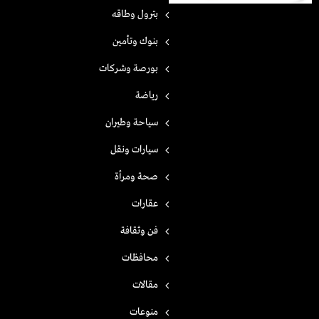
بترول وطاقه
بنوك وتأمين
بورصة وشركات
رياضة
سياحة وطيران
سيارات ونقل
صحة ومرأة
عقارات
فن وثقافة
محافظات
مقالات
منوعات