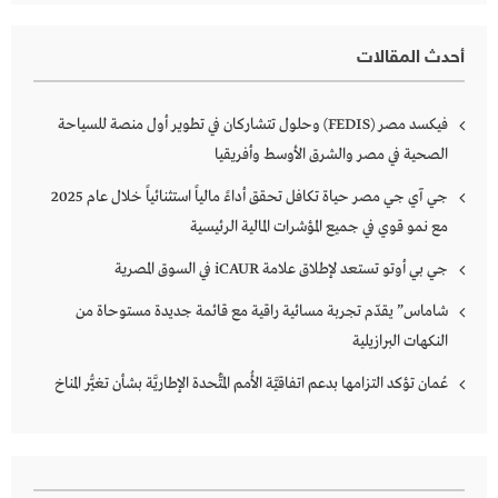
أحدث المقالات
فيكسد مصر (FEDIS) وحلول تتشاركان في تطوير أول منصة للسياحة
الصحية في مصر والشرق الأوسط وأفريقيا
جي آي جي مصر حياة تكافل تحقق أداءً مالياً استثنائياً خلال عام 2025
مع نمو قوي في جميع المؤشرات المالية الرئيسية
جي بي أوتو تستعد لإطلاق علامة iCAUR في السوق المصرية
شاماس” يقدّم تجربة مسائية راقية مع قائمة جديدة مستوحاة من
النكهات البرازيلية
عُمان تؤكد التزامها بدعم اتفاقيَّة الأُمم المُتَّحدة الإطاريَّة بشأن تغيُّر المناخ