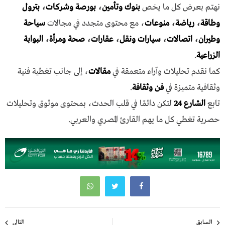
نهتم بعرض كل ما يخص
بنوك وتأمين
،
بورصة وشركات
،
بترول
وطاقة
،
رياضة
،
منوعات
، مع محتوى متجدد في مجالات
سياحة
وطيران
،
اتصالات
،
سيارات ونقل
،
عقارات
،
صحة ومرأة
،
البوابة
الزراعية
.
كما نقدم تحليلات وآراء متعمقة في
مقالات
، إلى جانب تغطية فنية
وثقافية متميزة في
فن وثقافة
.
تابع
الشارع 24
لتكن دائمًا في قلب الحدث، بمحتوى موثوق وتحليلات
حصرية تغطي كل ما يهم القارئ المصري والعربي.
تصفّح
السابق
التالي