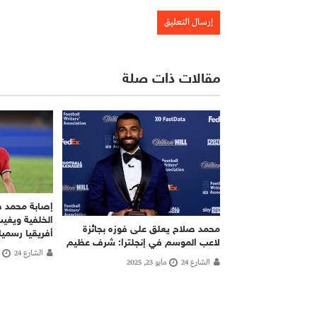
مقالات ذات صلة
إصابة محمد 
الخلفية ويغيب
محمد صلاح يعلق على فوزه بجائزة
أفريقيا رسميا
لاعب الموسم في إنجلترا: شرف عظيم
الشارع 24
الشارع 24
مايو 23, 2025