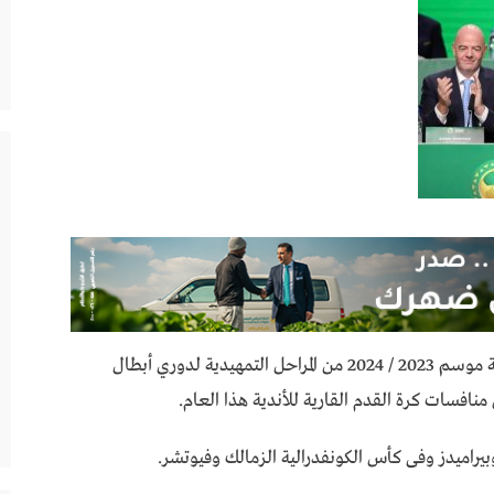
أعلن الاتحاد الأفريقي لكرة القدم “كاف” إجراء قرعة موسم 2023 / 2024 من المراحل التمهيدية لدوري أبطال
 منافسات كرة القدم القارية للأندية هذا العام.
يراميدز وفى كأس الكونفدرالية الزمالك وفيوتشر.