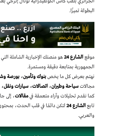
الجزائري بلقب كأس الكونفيدرالية توتال إنرجي بعد ت
البطولة تميزًا.
موقع
الشارع 24
هو منصتك الإخبارية الشاملة الت
الجمهورية بمتابعة دقيقة ومستمرة.
نهتم بعرض كل ما يخص
بنوك وتأمين
،
بورصة وش
مجالات
سياحة وطيران
،
اتصالات
،
سيارات ونقل
،
كما نقدم تحليلات وآراء متعمقة في
مقالات
، إلى جا
تابع
الشارع 24
لتكن دائمًا في قلب الحدث، بمحتو
والعربي.