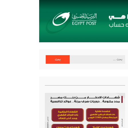
البحث
عن: