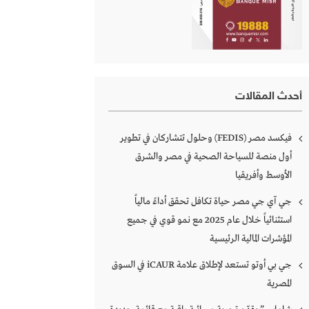
أحدث المقالات
فيكسد مصر (FEDIS) وحلول تتشاركان في تطوير
أول منصة للسياحة الصحية في مصر والشرق
الأوسط وأفريقيا
جي آي جي مصر حياة تكافل تحقق أداءً مالياً
استثنائياً خلال عام 2025 مع نمو قوي في جميع
المؤشرات المالية الرئيسية
جي بي أوتو تستعد لإطلاق علامة iCAUR في السوق
المصرية