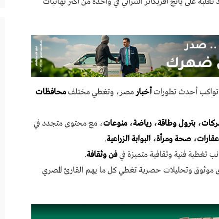
غلبه على يانج أفريكانز التنزاني في واحدة من أكثر نهائيات
ي تواكب أحدث تطورات
أخبار
مصر، وتغطي مختلف
محافظات
ركات
،
بترول وطاقة
،
رياضة
،
منوعات
، مع محتوى متجدد في
عقارات
،
صحة ومرأة
،
البوابة الزراعية
.
نب تغطية فنية وثقافية متميزة في
فن وثقافة
.
ى موثوق وتحليلات حصرية تغطي كل ما يهم القارئ المصري