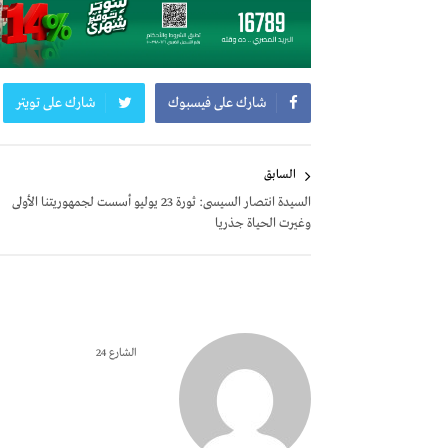
شارك على فيسبوك
شارك على تويتر
تصفّح
السابق
المقالات
السيدة انتصار السيسى: ثورة 23 يوليو أسست لجمهوريتنا الأولى
وغيرت الحياة جذريا
الشارع 24