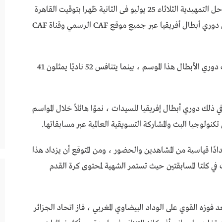
ونشر كاف بيانا رسميا جاء فيه، “ستجرى قرعة المراحل التمهيدية الثلاثاء 25 يوليو فى الثانية ظهرا بتوقيت القاهرة
في مقر كاف، بدءًا من كأس الكونفيدرالية، يليها عن دوري أبطال أفريقيا عبر جميع موقع CAF الرسمي وقناة CAF
ويشارك 54 ناديًا من 42 اتحادًا عضوًا في بطولة كاف دوري الأبطال هذا الموسم ، بينما يتنافس 52 ناديًا يمثلون 41
 ذلك دوري أبطال إفريقيا للسيدات ، نموًا هائلاً خلال المواسم
دادًا قياسية من المشاهدين والحضور ، ومن المتوقع أن يزداد هذا
ت في كلتا المسابقتين حيث تستمر الشهية لمحتوى كرة القدم
فوزه القوي على الوداد البيضاوي المغربي ، فاز اتحاد الجزائر