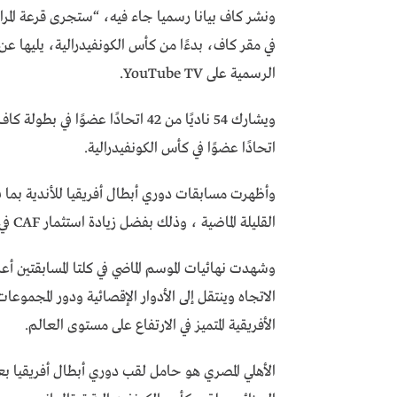
الرسمية على YouTube TV.
اتحادًا عضوًا في كأس الكونفيدرالية.
وأظهرت مسابقات دوري أبطال أفريقيا للأندية بما في
القليلة الماضية ، وذلك بفضل زيادة استثمار CAF في تكنولوجيا البث والمشاركة التسويقية العالمية عبر مسابقاتها.
وشهدت نهائيات الموسم الماضي في كلتا المسابقتين أع
الاتجاه وينتقل إلى الأدوار الإقصائية ودور المجموعا
الأفريقية المتميز في الارتفاع على مستوى العالم.
الأهلي المصري هو حامل لقب دوري أبطال أفريقيا بعد 