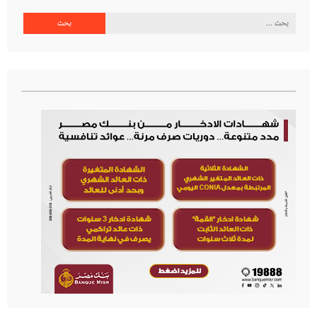
البحث
عن: