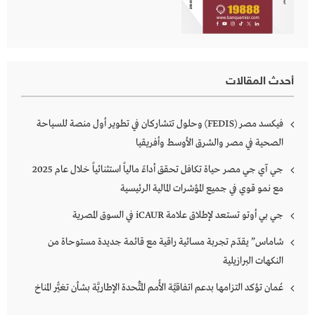
أحدث المقالات
فيكسد مصر (FEDIS) وحلول تتشاركان في تطوير أول منصة للسياحة
الصحية في مصر والشرق الأوسط وأفريقيا
جي آي جي مصر حياة تكافل تحقق أداءً مالياً استثنائياً خلال عام 2025
مع نمو قوي في جميع المؤشرات المالية الرئيسية
جي بي أوتو تستعد لإطلاق علامة iCAUR في السوق المصرية
شاماس” يقدّم تجربة مسائية راقية مع قائمة جديدة مستوحاة من
النكهات البرازيلية
عُمان تؤكد التزامها بدعم اتفاقيَّة الأُمم المُتَّحدة الإطاريَّة بشأن تغيُّر المناخ