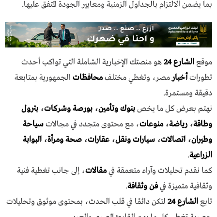
بما يضمن الالتزام بالجداول الزمنية ومعايير الجودة المتفق عليها.
موقع
الشارع 24
هو منصتك الإخبارية الشاملة التي تواكب أحدث
تطورات
أخبار
مصر، وتغطي مختلف
محافظات
الجمهورية بمتابعة
دقيقة ومستمرة.
نهتم بعرض كل ما يخص
بنوك وتأمين
،
بورصة وشركات
،
بترول
وطاقة
،
رياضة
،
منوعات
، مع محتوى متجدد في مجالات
سياحة
وطيران
،
اتصالات
،
سيارات ونقل
،
عقارات
،
صحة ومرأة
،
البوابة
الزراعية
.
كما نقدم تحليلات وآراء متعمقة في
مقالات
، إلى جانب تغطية فنية
وثقافية متميزة في
فن وثقافة
.
تابع
الشارع 24
لتكن دائمًا في قلب الحدث، بمحتوى موثوق وتحليلات