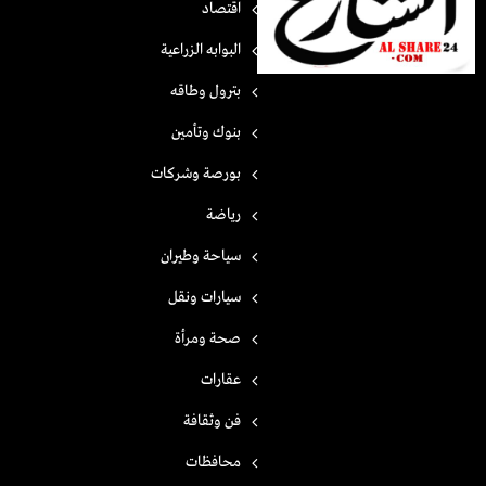
اقتصاد
البوابه الزراعية
بترول وطاقه
بنوك وتأمين
بورصة وشركات
رياضة
سياحة وطيران
سيارات ونقل
صحة ومرأة
عقارات
فن وثقافة
محافظات