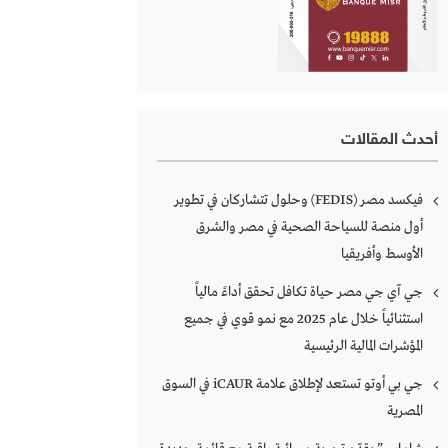
أحدث المقالات
فيكسد مصر (FEDIS) وحلول تتشاركان في تطوير
أول منصة للسياحة الصحية في مصر والشرق
الأوسط وأفريقيا
جي آي جي مصر حياة تكافل تحقق أداءً مالياً
استثنائياً خلال عام 2025 مع نمو قوي في جميع
المؤشرات المالية الرئيسية
جي بي أوتو تستعد لإطلاق علامة iCAUR في السوق
المصرية