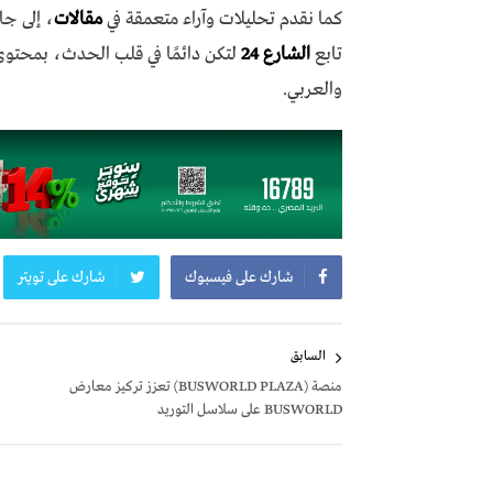
كما نقدم تحليلات وآراء متعمقة في
مقالات
، إلى جا
تابع
الشارع 24
لتكن دائمًا في قلب الحدث، بمحتو
والعربي.
شارك على فيسبوك
شارك على تويتر
تصفّح
السابق
المقالات
منصة (BUSWORLD PLAZA) تعزز تركيز معارض
BUSWORLD على سلاسل التوريد