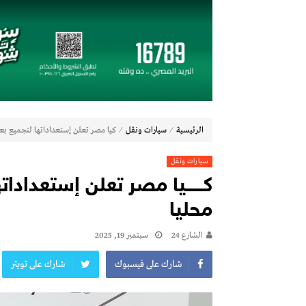
شاماس” يقدّم تجربة مسائية راقية مع قائمة 
عُمان تؤكد التزامها بدعم اتفاقيَّة الأُمم المُتَّحدة
مراسم اربعين ليست كسابقاتها
جولدن تاون تبدأ أعمال الإنشاءات بمشروع «GT Business City» بالتزامن مع طرح المرحلة الأولى للبيع.. وتنفيذ مبكر يعزز ثقة المستثمري
طلاب الميكاترونيات بالجامعة المصرية الروسية يقدمون 7 م
بنك مصر يشارك في فعالية “اليوم العالمي للشب
⁄
⁄
الرئيسية
سيارات ونقل
كـــــيا مصر تعلن إستعداداتها لتجميع بعض طرا
چرمين عامر تنضم إلى منظمة G100 التابعة للرابطة النسائية العالمية All Ladies League عن الإعلام الرقمي والتجارة الإلكترونية
فيكسد مصر (FEDIS) وحلول تتشاركان في تطوير أول منصة للسياحة الصحية في مصر والشرق الأوسط وأفريقيا
سيارات ونقل
جي آي جي مصر حياة تكافل تحقق أداءً مالياً استثنائياً خلال عام 2025 مع نمو قوي
جي بي أوتو تستعد لإطلاق علامة iCAUR في السوق المصرية
محليا
الشارع 24
سبتمبر 19, 2025
شارك على فيسبوك
شارك على تويتر