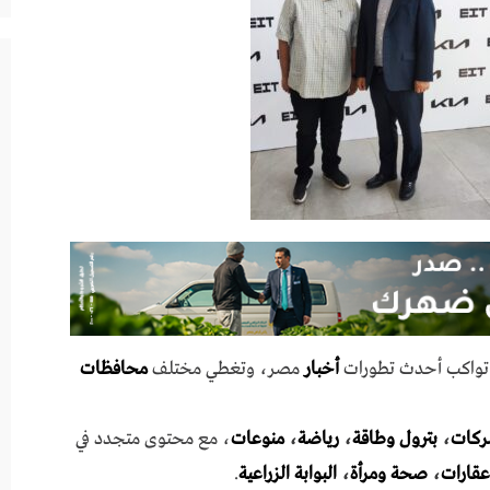
ي تواكب أحدث تطورات
أخبار
مصر، وتغطي مختلف
محافظات
ركات
،
بترول وطاقة
،
رياضة
،
منوعات
، مع محتوى متجدد في
عقارات
،
صحة ومرأة
،
البوابة الزراعية
.