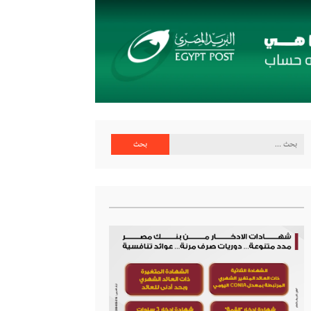
البحث
عن: