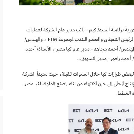
ورية برئاسة السيد/ كيم – نائب مدير عام الشركة لعمليات
التصنيع الدولى ، وحضور المهندس/ طاهر شاهين – الرئيس التنفيذى والعضو المنتدب لمجموعة EIM ، والمهندس/
لمهندس/ أحمد مجاهد – مدير عام كيا مصر ، الأستاذ/ أحمد
/ أحمد راضى – مدير التسويق…
نت كيا مصر عن خططها للتجميع المحلي (CKD) لبعض طرازات كيا خلال السنوات المقبلة، حيث ستبدأ الشركة
تاج المحلى إلى حين الانتهاء من بناء المصنع المملوك لكيا مصر.
ه الخطط.