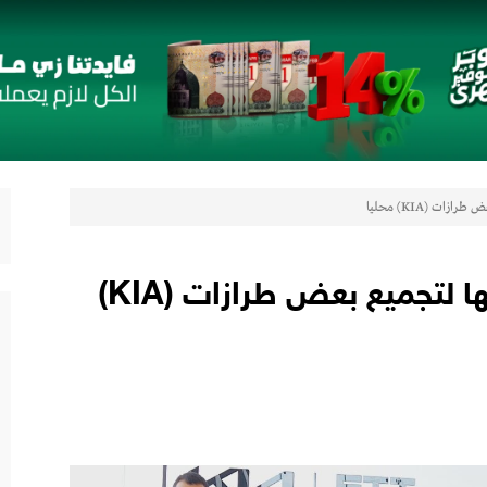
جديدة مستوحاة من النكهات البرازيلية
 الإطاريَّة بشأن تغيُّر المناخ
ن
شاريع واعدة
اب” ويقدم العديد من العروض المجانية دعمًا للشمول المالي تحت رعاية البنك المركزي المصري
زات (KIA) محليا
 في جميع المؤشرات المالية الرئيسية
كـــــيا مصر تعلن إستعداداتها لتجميع بعض طرازات (KIA)