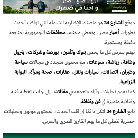
موقع
الشارع 24
هو منصتك الإخبارية الشاملة التي تواكب أحدث
تطورات
أخبار
مصر، وتغطي مختلف
محافظات
الجمهورية بمتابعة
دقيقة ومستمرة.
نهتم بعرض كل ما يخص
بنوك وتأمين
،
بورصة وشركات
،
بترول
وطاقة
،
رياضة
،
منوعات
، مع محتوى متجدد في مجالات
سياحة
وطيران
،
اتصالات
،
سيارات ونقل
،
عقارات
،
صحة ومرأة
،
البوابة
الزراعية
.
كما نقدم تحليلات وآراء متعمقة في
مقالات
، إلى جانب تغطية فنية
وثقافية متميزة في
فن وثقافة
.
تابع
الشارع 24
لتكن دائمًا في قلب الحدث، بمحتوى موثوق وتحليلات
حصرية تغطي كل ما يهم القارئ المصري والعربي.