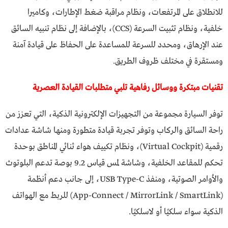
للانطلاق على المرتفعات، ونظام مراقبة ضغط الإطارات، وكاميرا
خلفية، ونظام تثبيت السرعة (CCS)، بالإضافة إلى نظام تنبيه السائق
عند الإرهاق، ومحدد للسرعة للمساعدة على الحفاظ على قيادة آمنة
ومستقرة في مختلف ظروف الطريق.
تقنيات مبتكرة ووسائل رفاهية تلبي متطلبات القيادة العصرية
توفر السيارة مجموعة من التجهيزات الإلكترونية الذكية، التي تعزز من
راحة السائق والركاب وتوفر تجربة قيادة متطورة ومنها شاشة عدادات
رقمية (Virtual Cockpit)، ونظام تكييف هواء ثنائي المناطق بوحدة
تحكم للمقاعد الخلفية، وشاشة لمس قياس 9.2 بوصة تدعم البلوتوث
والأوامر الصوتية، ومنفذ USB Type-C، إلى جانب دعم أنظمة
(App-Connect / MirrorLink / SmartLink) للربط مع الهواتف
الذكية سواء سلكيًا أو لاسلكيًا.