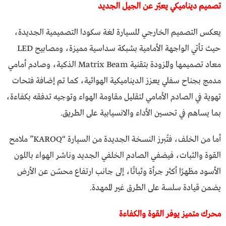
تصميم ديناميكي يعبّر عن الجيل الجديد
يعكس التصميم الخارجي للسيارة لغة سكودا التصميمية الجديدة،
حيث تأتي الواجهة الأمامية بشبكة سداسية مميزة، ومصابيح LED
معاد تصميمها والمزودة بتقنية Matrix Beam الذكية، وصادم أمامي
مدمج بجناح سفلي يعزز الديناميكية الهوائية، كما تم إضافة فتحات
تهوية في الصادم الأمامي لتقليل مقاومة الهواء وتوجيه تدفقه بكفاءة،
بما يساهم في تحسين الأداء والانسيابية على الطريق.
أما من الخلف، فتُبرز النسخة الجديدة من السيارة “KAROQ” ملامح
القوة والثبات، فيضفي الصادم الخلفي الجديد وناشر الهواء باللون
الأسود مظهرًا أكثر جرأة وثباتًا، إلى جانب ارتفاع محسّن عن الأرض
يضمن قيادة سلسة على الطرق غير الممهدة.
محرك متميز يوفر القوة والكفاءة