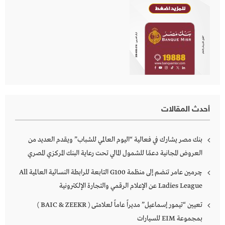
أحدث المقالات
بنك مصر يشارك في فعالية “اليوم العالمي للشباب” ويقدم العديد من
العروض المجانية دعمًا للشمول المالي تحت رعاية البنك المركزي المصري
چرمين عامر تنضم إلى منظمة G100 التابعة للرابطة النسائية العالمية All
Ladies League عن الإعلام الرقمي والتجارة الإلكترونية
تعيين “تيمور إسماعيل” مديراً عاماً لعلامتى ( BAIC & ZEEKR )
بمجموعة EIM للسيارات