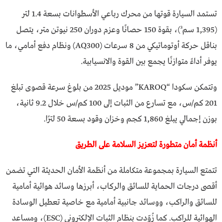
تستمد السيارة قوتها من محرك رباعي الأسطوانات بسعة 1.4 لتر
(1,395 سم³)، بقوة 150 حصانًا وعزم دوران 250 نيوتن متر، يتصل
بناقل حركة أوتوماتيكي من 8 سرعات (AQ300) ونظام دفع أمامي، ما
يوفر أداءً متوازنًا يجمع بين القوة والانسيابية.
وتتمكن سكودا “KAROQ” موديل 2025 من بلوغ سرعة قصوى تبلغ
201 كم/س، مع تسارع من الثبات إلى 100 كم/س خلال 9.2 ثانية،
بوزن إجمالي يبلغ 1,860 كجم وخزان وقود بسعة 50 لترًا.
أنظمة أمان متطورة لتعزيز السلامة على الطريق
تتمتع السيارة بمجموعة متكاملة من أنظمة الأمان الحديثة التي تضمن
أقصى درجات الحماية للسائق والركاب، أبرزها وسائد هوائية أمامية
للسائق والراكب، ووسائد جانبية أمامية مع خاصية تعطيل الوسادة
الهوائية للراكب. كما زُوّدت بنظام الثبات الإلكتروني (ESC)، ومساعد