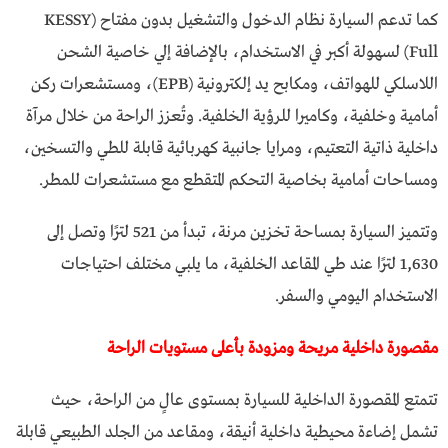
كما تدعم السيارة نظام الدخول والتشغيل بدون مفتاح (KESSY
Full) لسهولة أكبر في الاستخدام، بالإضافة إلي خاصية الشحن
اللاسلكي للهواتف، ومكابح يد إلكترونية (EPB)، ومستشعرات ركن
أمامية وخلفية، وكاميرا للرؤية الخلفية. وتُعزز الراحة من خلال مرآة
داخلية ذاتية التعتيم، ومرايا جانبية كهربائية قابلة للطي والتسخين،
ومساحات أمامية بخاصية التحكم المتقطع مع مستشعرات للمطر.
وتتميز السيارة بمساحة تخزين مرنة، تبدأ من 521 لترًا وتصل إلى
1,630 لترًا عند طي المقاعد الخلفية، ما يلبي مختلف احتياجات
الاستخدام اليومي والسفر.
مقصورة داخلية مريحة ومزودة بأعلى مستويات الراحة
تتمتع المقصورة الداخلية للسيارة بمستوى عالٍ من الراحة، حيث
تشمل إضاءة محيطية داخلية أنيقة، ومقاعد من الجلد الطبيعي قابلة