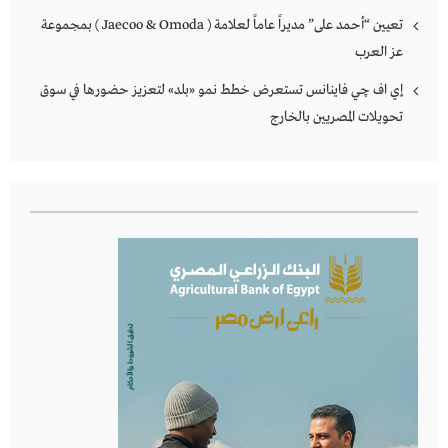
تعيين “أحمد على” مديراً عاماً لعلامة ( Jaecoo & Omoda ) بمجموعة
عز العرب
إي اف چي فاينانس تستعرض خطط نمو «بلد» لتعزيز حضورها في سوق
تحويلات المصريين بالخارج