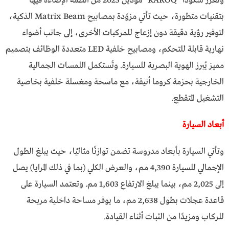
وتعزز سكودا “KAROQ” موديل 2025 من أنظمة الإضاءة فيها
بتقنيات متطورة، حيث تأتي مزوّدة بمصابيح Matrix Beam الذكية،
لتوفير رؤية دقيقة دون إزعاج للمركبات الأخرى، إلى جانب أضواء
نهارية قابلة للتحكم، ومصابيح خلفية LED متعددة الوظائف بتصميم
مميز يُبرز الهوية البصرية للسيارة. وتُستكمل اللمسات الجمالية
الخارجية بحزمة كروما أنيقة، مع ماسحة ومغسلة خلفية بخاصية
التشغيل المتقطع.
أبعاد السيارة
وتأتي السيارة بأبعاد مدروسة تضمن توازنًا مثاليًا، حيث يبلغ الطول
الإجمالي للسيارة 4,390 مم، والعرض الكلي (بما في ذلك المرايا) يصل
إلى 2,025 مم، بينما يبلغ الارتفاع 1,603 مم. وتعتمد السيارة على
قاعدة عجلات بطول 2,638 مم، ما يوفر مساحة داخلية مريحة
للركاب ومزيدًا من الثبات أثناء القيادة.