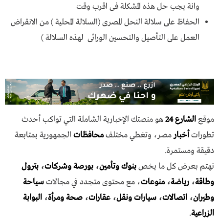
وانة يجب حل هذه المشكلة فى اقرب وقت
الحفاظ على سلالة النحل المصرى (السلالة المحلية ) من الانقراض
العمل على التأصيل والتحسين الوراثى لهذه السلالة )
موقع
الشارع 24
هو منصتك الإخبارية الشاملة التي تواكب أحدث
تطورات
أخبار
مصر، وتغطي مختلف
محافظات
الجمهورية بمتابعة
دقيقة ومستمرة.
نهتم بعرض كل ما يخص
بنوك وتأمين
،
بورصة وشركات
،
بترول
وطاقة
،
رياضة
،
منوعات
، مع محتوى متجدد في مجالات
سياحة
وطيران
،
اتصالات
،
سيارات ونقل
،
عقارات
،
صحة ومرأة
،
البوابة
الزراعية
.