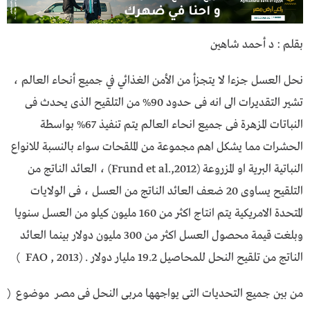
بقلم : د أحمد شاهين
نحل العسل جزءا لا يتجزأ من الأمن الغذائي في جميع أنحاء العالم ،
تشير التقديرات الى انه فى حدود 90% من التلقيح الذى يحدث فى
النباتات المزهرة فى جميع انحاء العالم يتم تنفيذ 67% بواسطة
الحشرات مما يشكل اهم مجموعة من الملقحات سواء بالنسبة للانواع
النباتية البرية او المزروعة (Frund et al.,2012) ، العائد الناتج من
التلقيح يساوى 20 ضعف العائد الناتج من العسل ، فى الولايات
المتحدة الامريكية يتم انتاج اكثر من 160 مليون كيلو من العسل سنويا
وبلغت قيمة محصول العسل اكثر من 300 مليون دولار بينما العائد
الناتج من تلقيح النحل للمحاصيل 19.2 مليار دولار . (FAO , 2013 )
من بين جميع التحديات التى يواجهها مربى النحل فى مصر موضوع (