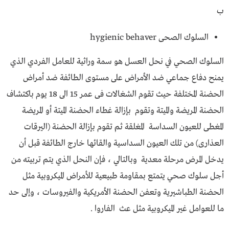
ب
السلوك الصحى hygienic behaver
السلوك الصحي في نحل العسل هو سمة وراثية للعامل الفردي الذي
يمنح دفاع جماعي ضد الأمراض على مستوى الطائفة ضد أمراض
الحضنة المختلفة حيث تقوم الشغالات فى عمر 15 الى 18 يوم باكتشاف
الحضنة المريضة والميتة وتقوم بإزالة غطاء الحضنة الميتة أو المريضة
المغطى للعيون السداسة المغلقة ثم تقوم بإزالة الحضنة (اليرقات
العذارى) من تلك العيون السداسية والقائها خارج الطائفة قبل أن
يدخل المرض مرحلة معدية وبالتالي ، فإن النحل الذي يتم تربيته من
أجل سلوك صحي يتمتع بمقاومة طبيعية للأمراض الميكروبية مثل
الحضنة الطباشيرية وتعفن الحضنة الأمريكية والفيروسات ، وإلى حد
ما للعوامل غير الميكروبية مثل عث الفاروا .