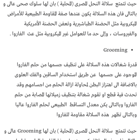
حيث تتمتع سلالة النحل المصرى (المحلية ) بان لها سلوك صحى عالى و
بالتالى فان هذه السلالة يكون عندها صفة المقاومة الطبيعية للأمراض
الميكروبية مثل الحضنة الطباشيرية وتعفن الحضنة الأمريكية
والفيروسات ، وإلى حد ما للعوامل غير الميكروبية مثل عث الفاروا .
Grooming
قدرة شغالات هذه السلالة على تنظيف جسمها من حلم الفاروا
الموجود على جسمها عن طريق استخدام الساقين والفك العلوى
بالاضافة الى اهتزاز البطن لمحاولة ازالة الحلم من اجسامهم وقد
تحدث فية قطع او تقوم شغالة بتنظيف زميلاتها المصابة من حلم
الفاروا وبالتالى يكن معدل التساقط الطبيعى لحلم الفاروا عاليا
وبالتالى تظهر هذه السلالة مقاومة للفاروا
حيث تتمتع سلالة النحل المصرى (المحلية ) بان لها Grooming عالى و