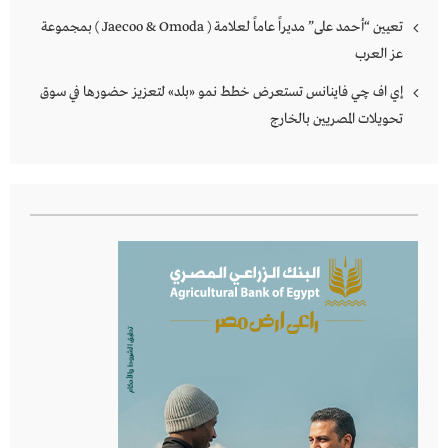
تعيين “أحمد على” مديراً عاماً لعلامة ( Jaecoo & Omoda ) بمجموعة
عز العرب
إي اف چي فاينانس تستعرض خطط نمو «بلد» لتعزيز حضورها في سوق
تحويلات المصريين بالخارج