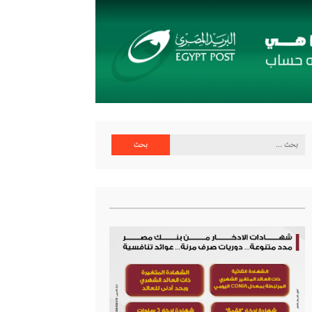
البحث
عن: