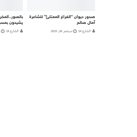
صدور ديوان “الفراغ الممتلئ” للشاعرة
بالصور..المخر
آمال صالح
يشيدون بمسرح
الشارع 24
سبتمبر 26, 2025
الشارع 24