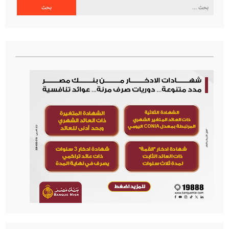
البحث
عن: