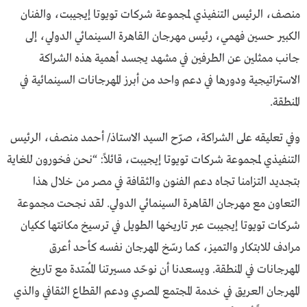
منصف، الرئيس التنفيذي لمجموعة شركات تويوتا إيجيبت، والفنان
الكبير حسين فهمي، رئيس مهرجان القاهرة السينمائي الدولي، إلى
جانب ممثلين عن الطرفين في مشهد يجسد أهمية هذه الشراكة
الاستراتيجية ودورها في دعم واحد من أبرز المهرجانات السينمائية في
المنطقة.
وفي تعليقه على الشراكة، صرّح السيد الاستاذ/ أحمد منصف، الرئيس
التنفيذي لمجموعة شركات تويوتا إيجيبت، قائلاً: “نحن فخورون للغاية
بتجديد التزامنا تجاه دعم الفنون والثقافة في مصر من خلال هذا
التعاون مع مهرجان القاهرة السينمائي الدولي. لقد نجحت مجموعة
شركات تويوتا إيجيبت عبر تاريخها الطويل في ترسيخ مكانتها ككيان
مرادف للابتكار والتميز، كما رسّخ المهرجان نفسه كأحد أعرق
المهرجانات في المنطقة. ويسعدنا أن نوحّد مسيرتنا المُمتدة مع تاريخ
المهرجان العريق في خدمة المجتمع المصري ودعم القطاع الثقافي والذي