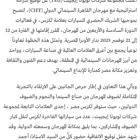
أعلنت مجموعة شركات تويوتا إيجيبت (TEG) عن توقيع شراكة
استراتيجية مع مهرجان القاهرة السينمائي الدولي (CIFF)، لتصبح
بموجبها الشريك الحصري للسيارات بعلامة لكزس، في فعاليات
الدورة السادسة والأربعين من المهرجان، المقرر إقامتها في الفترة من 12
إلى 21 نوفمبر 2025 بدار الأوبرا المصرية. وتمثل هذه الخطوة تعاوناً
نوعياً يجمع بين أعرق العلامات العالمية في صناعة السيارات، وواحد
من أبرز المهرجانات السينمائية في المنطقة، بهدف دعم الفنون والثقافة
وتعزيز مكانة مصر كمنارة للإبداع السينمائي.
ويأتي هذا التعاون في إطار حرص الجانبين على الارتقاء بالتجربة
المتكاملة لضيوف المهرجان من صناع السينما والنجوم والضيوف
الدوليين، حيث ستوفر لكزس مصر ، إحدى العلامات التابعة لمجموعة
شركات تويوتا إيجيبت، عدد من سياراتها الفاخرة لكزس لنقل كبار
الضيوف والمشاركين، بما يليق بمكانة المهرجان وسمعته الدولية. وقد
شهد حفل توقيع الاتفاقية حضور كلٍّ من السيد الاستاذ/ أحمد