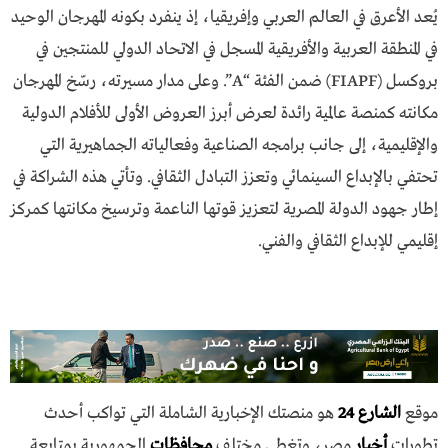
يُعد الأعرق في العالم العربي وإفريقيا، إذ ينفرد بكونه المهرجان الوحيد
في المنطقة العربية والأفريقية المسجل في الاتحاد الدولي للمنتجين في
بروكسل (FIAPF) ضمن الفئة “A”. وعلى مدار مسيرته، رسّخ المهرجان
مكانته كمنصة عالمية رائدة لعرض أبرز العروض الأولى للأفلام الدولية
والإقليمية، إلى جانب برامجه الصناعية وفعالياته الجماهيرية التي
تحتفي بالإبداع السينمائي وتعزز التبادل الثقافي. وتأتي هذه الشراكة في
إطار جهود الدولة المصرية لتعزيز قوتها الناعمة وترسيخ مكانتها كمركز
إقليمي للإبداع الثقافي والفني.
موقع
الشارع 24
هو منصتك الإخبارية الشاملة التي تواكب أحدث
تطورات
أخبار
مصر، وتغطي مختلف
محافظات
الجمهورية بمتابعة