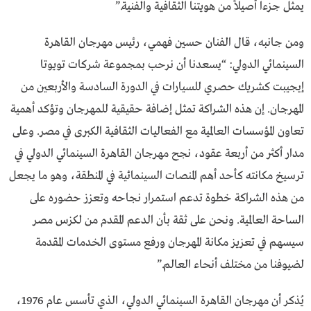
يمثل جزءاً أصيلاً من هويتنا الثقافية والفنية.”
ومن جانبه، قال الفنان حسين فهمي، رئيس مهرجان القاهرة
السينمائي الدولي: “يسعدنا أن نرحب بمجموعة شركات تويوتا
إيجيبت كشريك حصري للسيارات في الدورة السادسة والأربعين من
المهرجان. إن هذه الشراكة تمثل إضافة حقيقية للمهرجان وتؤكد أهمية
تعاون المؤسسات العالمية مع الفعاليات الثقافية الكبرى في مصر. وعلى
مدار أكثر من أربعة عقود، نجح مهرجان القاهرة السينمائي الدولي في
ترسيخ مكانته كأحد أهم المنصات السينمائية في المنطقة، وهو ما يجعل
من هذه الشراكة خطوة تدعم استمرار نجاحه وتعزز حضوره على
الساحة العالمية. ونحن على ثقة بأن الدعم المقدم من لكزس مصر
سيسهم في تعزيز مكانة المهرجان ورفع مستوى الخدمات المقدمة
لضيوفنا من مختلف أنحاء العالم.”
يُذكر أن مهرجان القاهرة السينمائي الدولي، الذي تأسس عام 1976،