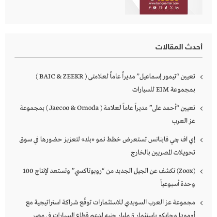
أحدث المقالات
تعيين “تيمور إسماعيل” مديراً عاماً لعلامتى ( BAIC & ZEEKR )
بمجموعة EIM للسيارات
تعيين “أحمد على” مديراً عاماً لعلامة ( Jaecoo & Omoda ) بمجموعة
عز العرب
إي اف چي فاينانس تستعرض خطط نمو «بلد» لتعزيز حضورها في سوق
تحويلات المصريين بالخارج
(Zoox) تكشف عن الجيل الجديد من “روبوتاكسي” وتستعد لإنتاج 100
وحدة أسبوعياً
مجموعة عز العرب السويدي للاستثمارات توقّع شراكة استراتيجية مع
أومودا وجايكو باستثمار 5 مليار جنيه لدعم قطاع السيارات في مصر