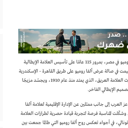
احتفلت مجموعة عز العرب، المستورد لعلامة ألفا روميو في مصر، بمرور 115 عامًا على تأسيس العلامة الإيطالية
قيمت في صالة عرض ألفا روميو على طريق القاهرة – الإسكندرية
الصحراوي. وتأتي هذه المناسبة لتسلّط الضوء على إرث العلامة العريق، الذي يمتد منذ عام 1910، ويجسّد مزيجًا
صميم الإيطالي الفاخر.
عرب إلى جانب ممثلين عن الإدارة الإقليمية لعلامة ألفا
 وشكّلت المناسبة فرصة لتجربة قيادة حصرية لطرازات العلامة
وتونالي، في أجواء تعكس روح ألفا روميو التي طالما جمعت بين