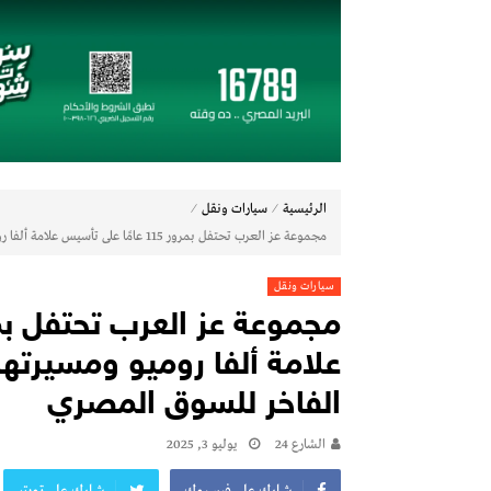
جي بي أوتو تستعد لإطلاق علامة iCAUR في السوق المصرية
شاماس” يقدّم تجربة مسائية راقية مع قائمة 
عُمان تؤكد التزامها بدعم اتفاقيَّة الأُمم المُتَّحدة
مراسم اربعين ليست كسابقاتها
جولدن تاون تبدأ أعمال الإنشاءات بمشروع «GT Business City» بالتزامن مع طرح المرحلة الأولى للبيع.. وتنفيذ مبكر يعزز ثقة المستثمري
طلاب الميكاترونيات بالجامعة المصرية الروسية يقدمون 7 م
بنك مصر يشارك في فعالية “اليوم العالمي للشب
⁄
⁄
الرئيسية
سيارات ونقل
چرمين عامر تنضم إلى منظمة G100 التابعة للرابطة النسائية العالمية All Ladies League عن الإعلام الرقمي والتجارة الإلكترونية
مجموعة عز العرب تحتفل بمرور 115 عامًا على تأسيس علامة ألفا روميو ومسيرتها في تقديم الأداء الإيطالي الفاخر للسوق المصري
فيكسد مصر (FEDIS) وحلول تتشاركان في تطوير أول منصة للسياحة الصحية في مصر والشرق الأوسط وأفريقيا
سيارات ونقل
جي آي جي مصر حياة تكافل تحقق أداءً مالياً استثنائياً خلال عام 2025 مع نمو قوي
جي بي أوتو تستعد لإطلاق علامة iCAUR في السوق المصرية
علامة ألفا روميو ومسيرتها
الفاخر للسوق المصري
الشارع 24
يوليو 3, 2025
شارك على فيسبوك
شارك على تويتر