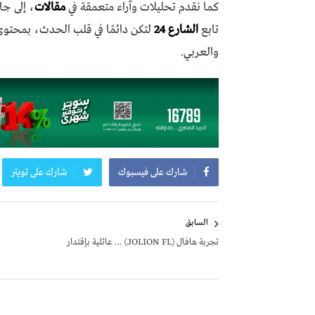
كما نقدم تحليلات وآراء متعمقة في
مقالات
، إلى جا
تابع
الشارع 24
لتكن دائمًا في قلب الحدث، بمحتو
والعربي.
شارك على فيسبوك
شارك على تويتر
تصفّح
السابق
المقالات
تجربة هافال (JOLION FL) … عائلية بإقتدار