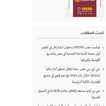
أحدث المقالات
فيكسد مصر (FEDIS) وحلول تتشاركان في تطوير
أول منصة للسياحة الصحية في مصر والشرق
الأوسط وأفريقيا
جي آي جي مصر حياة تكافل تحقق أداءً مالياً
استثنائياً خلال عام 2025 مع نمو قوي في جميع
المؤشرات المالية الرئيسية
جي بي أوتو تستعد لإطلاق علامة iCAUR في السوق
المصرية