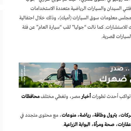
لي” بلقب السيارة الأعلى مبيعًا لعام 2024 في فئتي السيدان والسيارات الرياضية متعددة الاستخدامات
 سي، وفقًا لتقرير مجلس معلومات سوق السيارات (أميك)، وذلك خلال احتفالية
متها شركة سبارك للاستشارات. كما نالت “جوليا” لقب “سيارة العام” عن فئة
سيارات المصرية.
ي تواكب أحدث تطورات
أخبار
مصر، وتغطي مختلف
محافظات
ركات
،
بترول وطاقة
،
رياضة
،
منوعات
، مع محتوى متجدد في
عقارات
،
صحة ومرأة
،
البوابة الزراعية
.