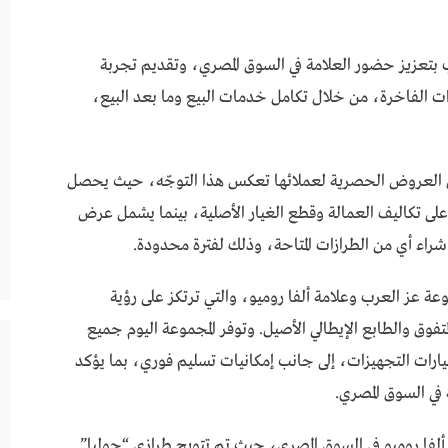
ب بتعزيز حضور العلامة في السوق المصري، وتقديم تجربة
ات الفاخرة، من خلال تكامل خدمات البيع وما بعد البيع،
ن العروض الحصرية لعملائها تعكس هذا التوجّه، حيث يحصل
 خدمات ما بعد البيع على خصم بنسبة 20% على تكاليف العمالة وقطع الغيار الأصلية، بينما يشمل عرض
راء أي من الطرازات المتاحة، وذلك لفترة محدودة.
عة عز العرب وعلامة ألفا روميو، والتي ترتكز على رؤية
تفوق والطابع الإيطالي الأصيل. وتوفر المجموعة اليوم جميع
رات التجهيزات، إلى جانب إمكانيات تسليم فوري، بما يؤكد
 في السوق المصري.
 ألفا روميو في السوق المصري، حيث تم تتويج طرازي “جوليا”