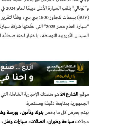
و”تونا
(SUV) بسعات تتجاوز 1600 سي
“سيارة العام مصر 2025” التي نظّ
السيدان الأوروبية المتوسطة، باختيار لجنة صحافة ال
موقع
الشارع 24
هو منصتك الإخبارية الشاملة الت
الجمهورية بمتابعة دقيقة ومستمرة.
نهتم بعرض كل ما يخص
بنوك وتأمين
،
بورصة وش
مجالات
سياحة وطيران
،
اتصالات
،
سيارات ونقل
،