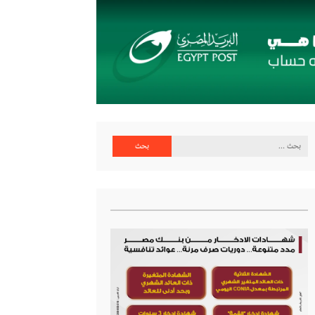
البحث
عن: