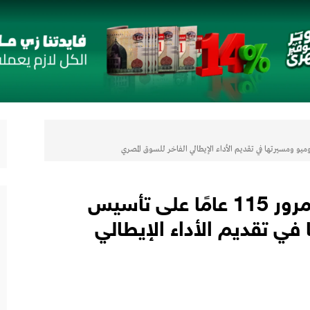
جديدة مستوحاة من النكهات البرازيلية
 الإطاريَّة بشأن تغيُّر المناخ
ن
شاريع واعدة
اب” ويقدم العديد من العروض المجانية دعمًا للشمول المالي تحت رعاية البنك المركزي المصري
 في جميع المؤشرات المالية الرئيسية
مجموعة عز العرب تحتفل بمرور 115 عامًا على تأسيس
 في تقديم الأداء الإيطالي