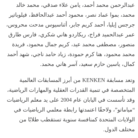
عبدالرحمن محمد أحمد، يامن علاء صدقي، محمد خالد
محمد، بموا عماد نصر، محمود أحمد عبدالحافظ، فيلوباتير
جرجس إيليا، أحمد كريم جابر، أثناسيوس مدحت محروس،
عمر عبدالحميد فراج، ريكاردو هاني شكري، فارس طارق
منصور، مصطفى محمد عيد، كريم جمال محمود، فريدة
محمد محمود، هنا كرم حمودة، زياد حامد ناجي، شهد أحمد
كمال، ياسين حازم سعيد، آسر هاني محمد.
وتعد مسابقة KENKEN من أبرز المسابقات العالمية
المتخصصة في تنمية القدرات العقلية والمهارات الرياضية،
وقد تأسست في اليابان عام 2004 على يد معلم الرياضيات
“مياماتو”، ولاحقًا اعتمدتها رابطة معلمي الرياضيات في
الولايات المتحدة كمنافسة سنوية تستقطب طلابًا من
مختلف الدول.