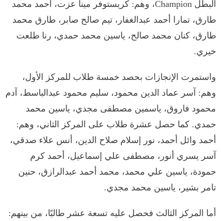
البطل Champion، وهم: كريستوفر مينا عزت، أحمد محمد
طارق، تمارا أحمد عبدالغفار، تيم صالح صابر، طارق محمد
طارق، كنان محمد صالح، ياسين محمد حمدي، رنا طلعت
خيري.
واستمرت الإنجازات بحصد خمسة طلاب للمركز الأول،
وهم: آسر عماد الدين محمود، سليم محمود عبدالباسط، آدم
محمود فاروق، ياسمين مصطفى مجدي، ياسين محمد
حمدي. كما حصل عشرة طلاب على المركز الثاني، وهم:
أحمد وائل أحمد، نور إسلام صلاح الدين، أنس علاء صدقي،
آسر يسري أنور، مصطفى علي إسماعيل، أحمد كرم
حمودة، ياسين علي محمد، محمد أحمد عبدالرازق، حنين
تامر بشير، ياسين محمد مجدي.
أما المركز الثالث فحصل عليه تسعة عشر طالبًا، من بينهم: