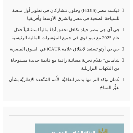
فيكسد مصر (FEDIS) وحلول تتشاركان في تطوير أول منصة
للسياحة الصحية في مصر والشرق الأوسط وأفريقيا
جي آي جي مصر حياة تكافل تحقق أداءً مالياً استثنائياً خلال
عام 2025 مع نمو قوي في جميع المؤشرات المالية الرئيسية
جي بي أوتو تستعد لإطلاق علامة iCAUR في السوق المصرية
شاماس” يقدّم تجربة مسائية راقية مع قائمة جديدة مستوحاة
من النكهات البرازيلية
عُمان تؤكد التزامها بدعم اتفاقيَّة الأُمم المُتَّحدة الإطاريَّة بشأن
تغيُّر المناخ