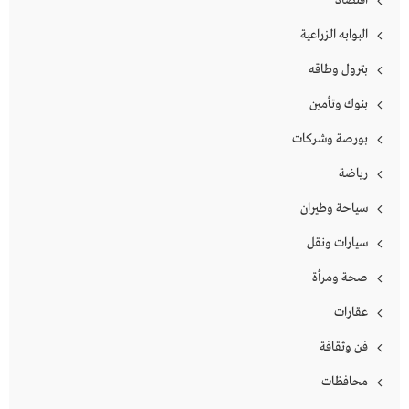
اقتصاد
البوابه الزراعية
بترول وطاقه
بنوك وتأمين
بورصة وشركات
رياضة
سياحة وطيران
سيارات ونقل
صحة ومرأة
عقارات
فن وثقافة
محافظات