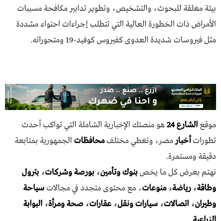
بيئة مغلقة للبحوث، والتشخيص، وتطوير تدابير مكافحة مسببات
الأمراض ذات الخطورة العالية التي تتطلب إجراءات احتواء مشددة
مثل فيروسات شديدة العدوى كفيروس كوفيد-19 ومتحوراته.
موقع
الشارع 24
هو منصتك الإخبارية الشاملة التي تواكب أحدث
تطورات
أخبار
مصر، وتغطي مختلف
محافظات
الجمهورية بمتابعة
دقيقة ومستمرة.
نهتم بعرض كل ما يخص
بنوك وتأمين
،
بورصة وشركات
،
بترول
وطاقة
،
رياضة
،
منوعات
، مع محتوى متجدد في مجالات
سياحة
وطيران
،
اتصالات
،
سيارات ونقل
،
عقارات
،
صحة ومرأة
،
البوابة
الزراعية
.