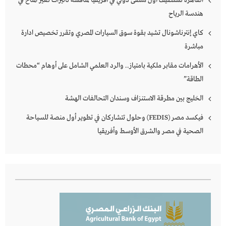
القاهرة تستضيف أول ملتقى دولي في أفريقيا لمناقشة تأثيرات تغير المناخ في
هندسة الرياح
كاي إنترناشونال تشيد بقوة سوق السيارات المصري وتقرر تخصيص ادارة
مباشرة
الأهرامات مقابر ملكية بامتياز.. والرد العلمي الشامل على أوهام “محطات
الطاقة”
الخليج بين مطرقة الاستنزاف وسندان التحالفات الهشة
فيكسد مصر (FEDIS) وحلول تتشاركان في تطوير أول منصة للسياحة
الصحية في مصر والشرق الأوسط وأفريقيا