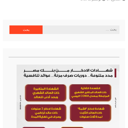
البحث
عن: