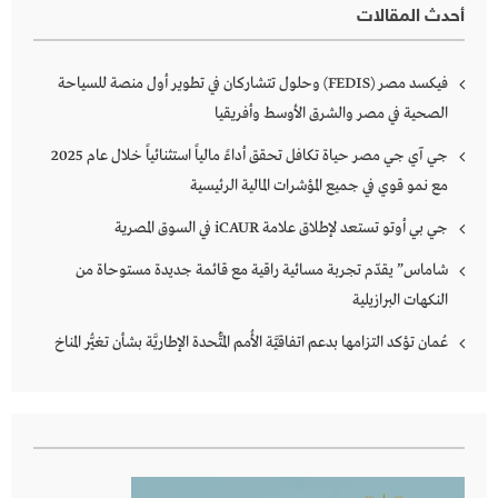
أحدث المقالات
فيكسد مصر (FEDIS) وحلول تتشاركان في تطوير أول منصة للسياحة
الصحية في مصر والشرق الأوسط وأفريقيا
جي آي جي مصر حياة تكافل تحقق أداءً مالياً استثنائياً خلال عام 2025
مع نمو قوي في جميع المؤشرات المالية الرئيسية
جي بي أوتو تستعد لإطلاق علامة iCAUR في السوق المصرية
شاماس” يقدّم تجربة مسائية راقية مع قائمة جديدة مستوحاة من
النكهات البرازيلية
عُمان تؤكد التزامها بدعم اتفاقيَّة الأُمم المُتَّحدة الإطاريَّة بشأن تغيُّر المناخ