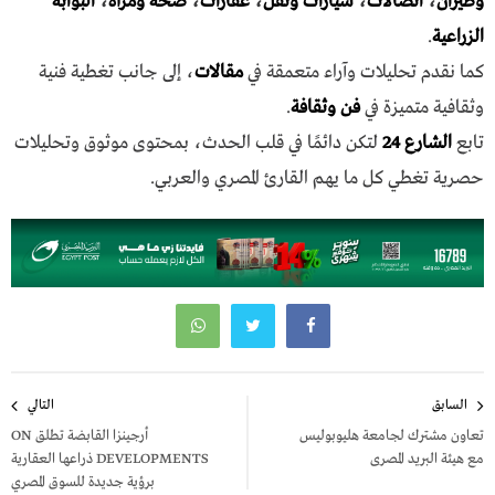
وطيران
،
اتصالات
،
سيارات ونقل
،
عقارات
،
صحة ومرأة
،
البوابة
الزراعية
.
كما نقدم تحليلات وآراء متعمقة في
مقالات
، إلى جانب تغطية فنية
وثقافية متميزة في
فن وثقافة
.
تابع
الشارع 24
لتكن دائمًا في قلب الحدث، بمحتوى موثوق وتحليلات
حصرية تغطي كل ما يهم القارئ المصري والعربي.
تصفّح
السابق
التالي
المقالات
تعاون مشترك لجامعة هليوبوليس
أرجينزا القابضة تطلق ON
مع هيئة البريد المصرى
DEVELOPMENTS ذراعها العقارية
برؤية جديدة للسوق المصري