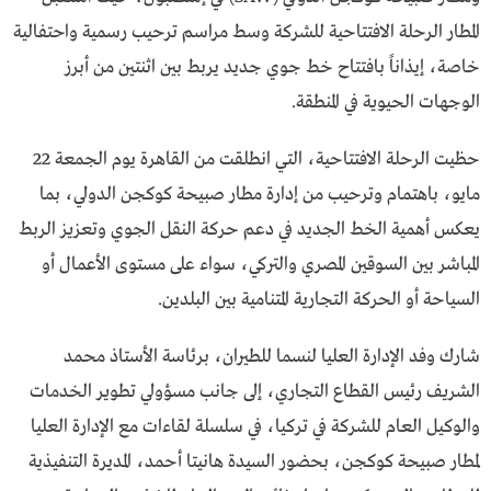
المطار الرحلة الافتتاحية للشركة وسط مراسم ترحيب رسمية واحتفالية
خاصة، إيذاناً بافتتاح خط جوي جديد يربط بين اثنتين من أبرز
الوجهات الحيوية في المنطقة.
حظيت الرحلة الافتتاحية، التي انطلقت من القاهرة يوم الجمعة 22
مايو، باهتمام وترحيب من إدارة مطار صبيحة كوكجن الدولي، بما
يعكس أهمية الخط الجديد في دعم حركة النقل الجوي وتعزيز الربط
المباشر بين السوقين المصري والتركي، سواء على مستوى الأعمال أو
السياحة أو الحركة التجارية المتنامية بين البلدين.
شارك وفد الإدارة العليا لنسما للطيران، برئاسة الأستاذ محمد
الشريف رئيس القطاع التجاري، إلى جانب مسؤولي تطوير الخدمات
والوكيل العام للشركة في تركيا، في سلسلة لقاءات مع الإدارة العليا
لمطار صبيحة كوكجن، بحضور السيدة هانيتا أحمد، المديرة التنفيذية