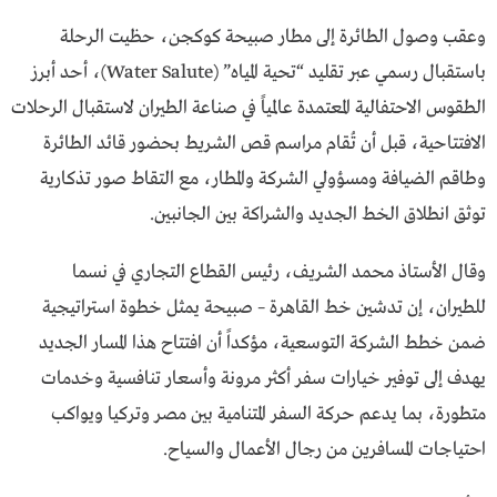
وعقب وصول الطائرة إلى مطار صبيحة كوكجن، حظيت الرحلة
باستقبال رسمي عبر تقليد “تحية المياه” (Water Salute)، أحد أبرز
الطقوس الاحتفالية المعتمدة عالمياً في صناعة الطيران لاستقبال الرحلات
الافتتاحية، قبل أن تُقام مراسم قص الشريط بحضور قائد الطائرة
وطاقم الضيافة ومسؤولي الشركة والمطار، مع التقاط صور تذكارية
توثق انطلاق الخط الجديد والشراكة بين الجانبين.
وقال الأستاذ محمد الشريف، رئيس القطاع التجاري في نسما
للطيران، إن تدشين خط القاهرة – صبيحة يمثل خطوة استراتيجية
ضمن خطط الشركة التوسعية، مؤكداً أن افتتاح هذا المسار الجديد
يهدف إلى توفير خيارات سفر أكثر مرونة وأسعار تنافسية وخدمات
متطورة، بما يدعم حركة السفر المتنامية بين مصر وتركيا ويواكب
احتياجات المسافرين من رجال الأعمال والسياح.