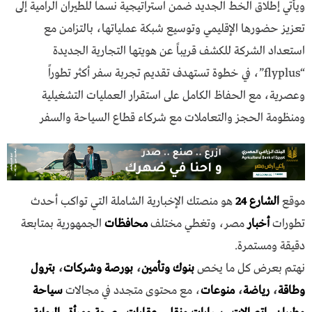
ويأتي إطلاق الخط الجديد ضمن استراتيجية نسما للطيران الرامية إلى
تعزيز حضورها الإقليمي وتوسيع شبكة عملياتها، بالتزامن مع
استعداد الشركة للكشف قريباً عن هويتها التجارية الجديدة
“flyplus”، في خطوة تستهدف تقديم تجربة سفر أكثر تطوراً
وعصرية، مع الحفاظ الكامل على استقرار العمليات التشغيلية
ومنظومة الحجز والتعاملات مع شركاء قطاع السياحة والسفر
موقع
الشارع 24
هو منصتك الإخبارية الشاملة التي تواكب أحدث
تطورات
أخبار
مصر، وتغطي مختلف
محافظات
الجمهورية بمتابعة
دقيقة ومستمرة.
نهتم بعرض كل ما يخص
بنوك وتأمين
،
بورصة وشركات
،
بترول
وطاقة
،
رياضة
،
منوعات
، مع محتوى متجدد في مجالات
سياحة