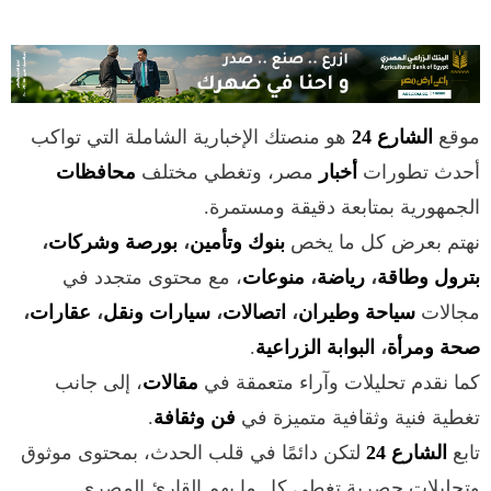
موقع
الشارع 24
هو منصتك الإخبارية الشاملة التي تواكب
أحدث تطورات
أخبار
مصر، وتغطي مختلف
محافظات
الجمهورية بمتابعة دقيقة ومستمرة.
نهتم بعرض كل ما يخص
بنوك وتأمين
،
بورصة وشركات
،
بترول وطاقة
،
رياضة
،
منوعات
، مع محتوى متجدد في
مجالات
سياحة وطيران
،
اتصالات
،
سيارات ونقل
،
عقارات
،
صحة ومرأة
،
البوابة الزراعية
.
كما نقدم تحليلات وآراء متعمقة في
مقالات
، إلى جانب
تغطية فنية وثقافية متميزة في
فن وثقافة
.
تابع
الشارع 24
لتكن دائمًا في قلب الحدث، بمحتوى موثوق
وتحليلات حصرية تغطي كل ما يهم القارئ المصري