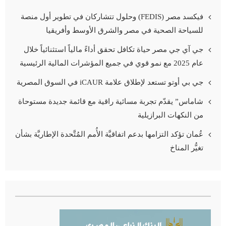
فيكسد مصر (FEDIS) وحلول تتشاركان في تطوير أول منصة
للسياحة الصحية في مصر والشرق الأوسط وأفريقيا
جي آي جي مصر حياة تكافل تحقق أداءً مالياً استثنائياً خلال
عام 2025 مع نمو قوي في جميع المؤشرات المالية الرئيسية
جي بي أوتو تستعد لإطلاق علامة iCAUR في السوق المصرية
شاماس” يقدّم تجربة مسائية راقية مع قائمة جديدة مستوحاة
من النكهات البرازيلية
عُمان تؤكد التزامها بدعم اتفاقيَّة الأُمم المُتَّحدة الإطاريَّة بشأن
تغيُّر المناخ