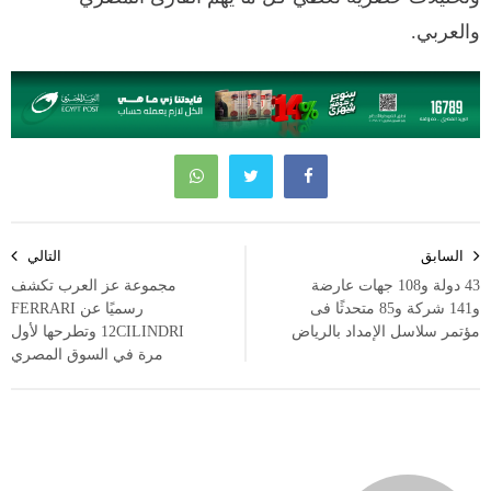
والعربي.
تصفّح
السابق
التالي
المقالات
43 دولة و108 جهات عارضة
مجموعة عز العرب تكشف
و141 شركة و85 متحدثًا فى
رسميًا عن FERRARI
مؤتمر سلاسل الإمداد بالرياض
12CILINDRI وتطرحها لأول
مرة في السوق المصري