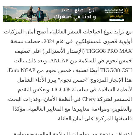
مع تزايد تنوع احتياجات السفر العائلية، أصبح أمان المركبات
أولوية قصوى للمستهلكين. في عام 2024، حصلت نسخة
TIGGO8 PRO MAX (الإصدار الأسترالي) على تصنيف
خمس نجوم في السلامة من ANCAP. وبعد ذلك، نالت
TIGGO8 CSH أيضًا تصنيف خمس نجوم من Euro NCAP.
هذا الإنجاز المزدوج “خمس نجوم” يبرز الأداء الشامل
لأنظمة السلامة في سلسلة TIGGO8 ويعكس التقدم
المستمر لشركة Chery في أنظمة الأمان، وقدرات البحث
والتطوير، ومواءمة معاييرها مع المعايير العالمية، مؤكدًا
فلسفتها المركزة على أمان العائلة.
اعتراف مزدوج من سلطات السلامة العالمية – مساحة