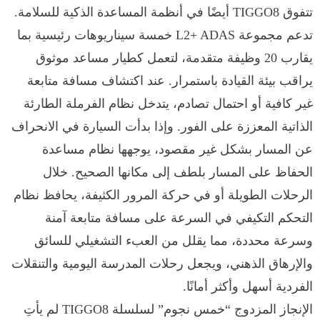
تتفوق TIGGO8 أيضًا في أنظمة المساعدة الذكية للسلامة.
تدعم مجموعة L2+ ADAS خمسة سيناريوهات رئيسية بما
يقارب 20 وظيفة متقدمة، لتعمل كطيار مساعد موثوق
يراقب بيئة القيادة باستمرار. عند اكتشاف مسافة متابعة
غير كافية أو احتمال تصادم، يتدخل نظام الفرملة الطارئة
الذاتية المعززة على الفور. وإذا بدأت السيارة في الانحراف
عن المسار بشكل غير مقصود، يوجهها نظام مساعدة
الحفاظ على المسار بلطف إلى مكانها الصحيح. خلال
الرحلات الطويلة أو في حركة المرور الكثيفة، يحافظ نظام
التحكم التكيفي في السرعة على مسافة متابعة آمنة
وسرعة محددة، مما يقلل من العبء التشغيلي للسائق
والإرهاق الذهني، ويجعل رحلات المدرسة اليومية والتنقلات
الفردية أسهل وأكثر أمانًا.
الإنجاز المزدوج “خمس نجوم” لسلسلة TIGGO8 لم يأتِ