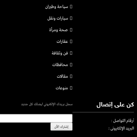
سياحة وطيران
سيارات ونقل
صحة ومرأة
عقارات
فن وثقافة
محافظات
مقالات
منوعات
كن على إتصال
سجل بريدك الإلكتروني ليصلك كل جديد
أ
رقام التواصل
:
البريد الإلكترونى :