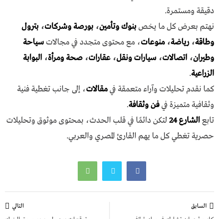
دقيقة ومستمرة.
نهتم بعرض كل ما يخص
بنوك وتأمين
،
بورصة وشركات
،
بترول
وطاقة
،
رياضة
،
منوعات
، مع محتوى متجدد في مجالات
سياحة
وطيران
،
اتصالات
،
سيارات ونقل
،
عقارات
،
صحة ومرأة
،
البوابة
الزراعية
.
كما نقدم تحليلات وآراء متعمقة في
مقالات
، إلى جانب تغطية فنية
وثقافية متميزة في
فن وثقافة
.
تابع
الشارع 24
لتكن دائمًا في قلب الحدث، بمحتوى موثوق وتحليلات
حصرية تغطي كل ما يهم القارئ المصري والعربي.
تصفّح
السابق
التالي
المقالات