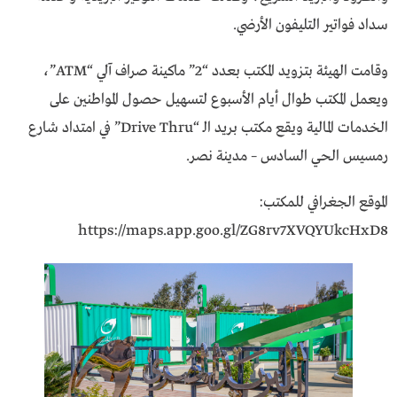
سداد فواتير التليفون الأرضي.
وقامت الهيئة بتزويد المكتب بعدد “2” ماكينة صراف آلي “ATM”،
ويعمل المكتب طوال أيام الأسبوع لتسهيل حصول المواطنين على
الخدمات المالية ويقع مكتب بريد الـ “Drive Thru” في امتداد شارع
رمسيس الحي السادس – مدينة نصر.
الموقع الجغرافي للمكتب:
https://maps.app.goo.gl/ZG8rv7XVQYUkcHxD8