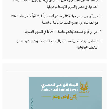
فيكسد مصر (FEDIS) وحلول تتشاركان في تطوير أول منصة للسياحة
الصحية في مصر والشرق الأوسط وأفريقيا
جي آي جي مصر حياة تكافل تحقق أداءً مالياً استثنائياً خلال عام 2025
مع نمو قوي في جميع المؤشرات المالية الرئيسية
جي بي أوتو تستعد لإطلاق علامة iCAUR في السوق المصرية
شاماس” يقدّم تجربة مسائية راقية مع قائمة جديدة مستوحاة من
النكهات البرازيلية