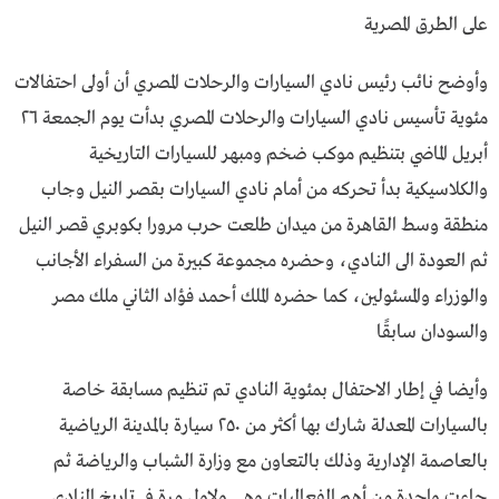
على الطرق المصرية
وأوضح نائب رئيس نادي السيارات والرحلات المصري أن أولى احتفالات
مئوية تأسيس نادي السيارات والرحلات المصري بدأت يوم الجمعة ٢٦
أبريل الماضي بتنظيم موكب ضخم ومبهر للسيارات التاريخية
والكلاسيكية بدأ تحركه من أمام نادي السيارات بقصر النيل وجاب
منطقة وسط القاهرة من ميدان طلعت حرب مرورا بكوبري قصر النيل
ثم العودة الى النادي، وحضره مجموعة كبيرة من السفراء الأجانب
والوزراء والمسئولين، كما حضره الملك أحمد فؤاد الثاني ملك مصر
والسودان سابقًا
وأيضا في إطار الاحتفال بمئوية النادي تم تنظيم مسابقة خاصة
بالسيارات المعدلة شارك بها أكثر من ٢٥٠ سيارة بالمدينة الرياضية
بالعاصمة الإدارية وذلك بالتعاون مع وزارة الشباب والرياضة ثم
جاءت واحدة من أهم الفعاليات وهي ولاول مرة في تاريخ النادي