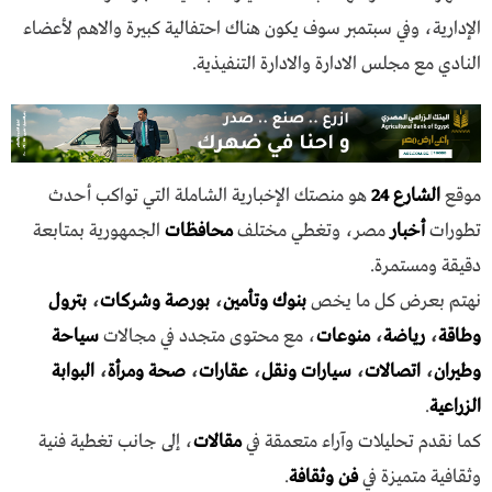
الإدارية، وفي سبتمبر سوف يكون هناك احتفالية كبيرة والاهم لأعضاء
النادي مع مجلس الادارة والادارة التنفيذية.
موقع
الشارع 24
هو منصتك الإخبارية الشاملة التي تواكب أحدث
تطورات
أخبار
مصر، وتغطي مختلف
محافظات
الجمهورية بمتابعة
دقيقة ومستمرة.
نهتم بعرض كل ما يخص
بنوك وتأمين
،
بورصة وشركات
،
بترول
وطاقة
،
رياضة
،
منوعات
، مع محتوى متجدد في مجالات
سياحة
وطيران
،
اتصالات
،
سيارات ونقل
،
عقارات
،
صحة ومرأة
،
البوابة
الزراعية
.
كما نقدم تحليلات وآراء متعمقة في
مقالات
، إلى جانب تغطية فنية
وثقافية متميزة في
فن وثقافة
.