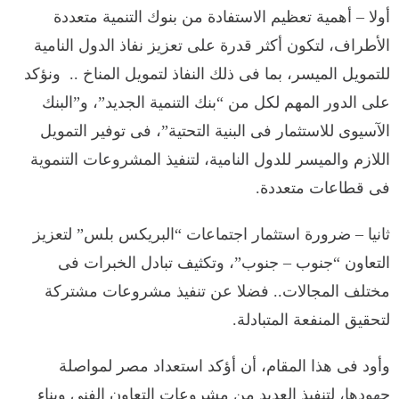
أولا – أهمية تعظيم الاستفادة من بنوك التنمية متعددة
الأطراف، لتكون أكثر قدرة على تعزيز نفاذ الدول النامية
للتمويل الميسر، بما فى ذلك النفاذ لتمويل المناخ .. ونؤكد
على الدور المهم لكل من “بنك التنمية الجديد”، و”البنك
الآسيوى للاستثمار فى البنية التحتية”، فى توفير التمويل
اللازم والميسر للدول النامية، لتنفيذ المشروعات التنموية
فى قطاعات متعددة.
ثانيا – ضرورة استثمار اجتماعات “البريكس بلس” لتعزيز
التعاون “جنوب – جنوب”، وتكثيف تبادل الخبرات فى
مختلف المجالات.. فضلا عن تنفيذ مشروعات مشتركة
لتحقيق المنفعة المتبادلة.
وأود فى هذا المقام، أن أؤكد استعداد مصر لمواصلة
جهودها، لتنفيذ العديد من مشروعات التعاون الفنى وبناء