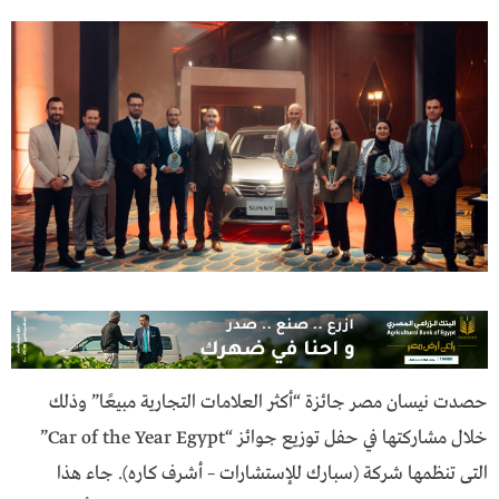
حصدت نيسان مصر جائزة “أكثر العلامات التجارية مبيعًا” وذلك
خلال مشاركتها في حفل توزيع جوائز “Car of the Year Egypt”
التى تنظمها شركة (سبارك للإستشارات – أشرف كــاره). جاء هذا