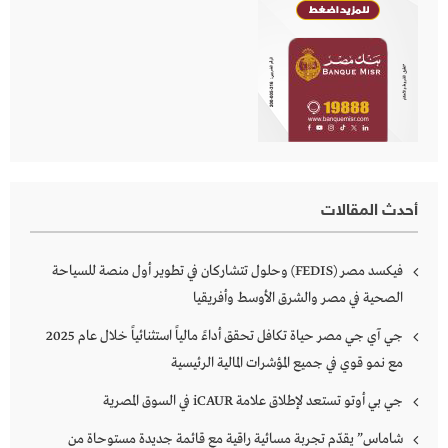
أحدث المقالات
فيكسد مصر (FEDIS) وحلول تتشاركان في تطوير أول منصة للسياحة
الصحية في مصر والشرق الأوسط وأفريقيا
جي آي جي مصر حياة تكافل تحقق أداءً مالياً استثنائياً خلال عام 2025
مع نمو قوي في جميع المؤشرات المالية الرئيسية
جي بي أوتو تستعد لإطلاق علامة iCAUR في السوق المصرية
شاماس” يقدّم تجربة مسائية راقية مع قائمة جديدة مستوحاة من