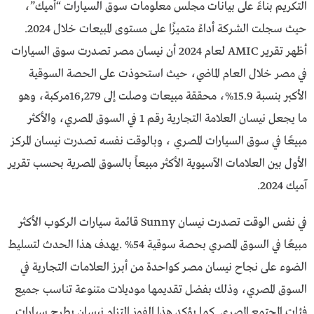
التكريم بناءً على بيانات مجلس معلومات سوق السيارات “أميك”،
حيث سجلت الشركة أداءً متميزًا على مستوى المبيعات خلال 2024.
أظهر تقرير AMIC لعام 2024 أن نيسان مصر تصدرت سوق السيارات
في مصر خلال العام الماضي، حيث استحوذت على الحصة السوقية
الأكبر بنسبة 15.9%، محققة مبيعات وصلت إلى 16,279مركبة، وهو
ما يجعل نيسان العلامة التجارية رقم 1 في السوق المصري، والأكثر
مبيعًا في سوق السيارات المصري ، وبالوقت نفسه تصدرت نيسان المركز
الأول بين العلامات الآسيوية الأكثر مبيعاً بالسوق المصرية بحسب تقرير
آميك 2024.
في نفس الوقت تصدرت نيسان Sunny قائمة سيارات الركوب الأكثر
مبيعًا في السوق المصري بحصة سوقية 54% .يهدف هذا الحدث لتسليط
الضوء على نجاح نيسان مصر كواحدة من أبرز العلامات التجارية في
السوق المصري، وذلك بفضل تقديمها موديلات متنوعة تناسب جميع
فئات المجتمع المصري. كما يؤكد هذا الفوز التزام نيسان بطرح سيارات