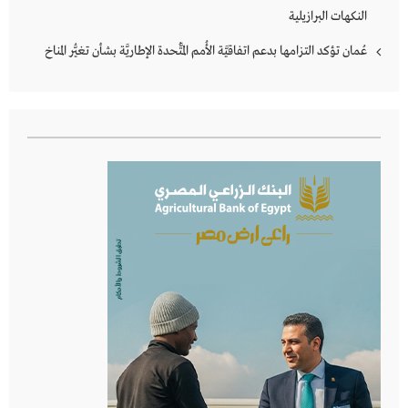
النكهات البرازيلية
عُمان تؤكد التزامها بدعم اتفاقيَّة الأُمم المُتَّحدة الإطاريَّة بشأن تغيُّر المناخ