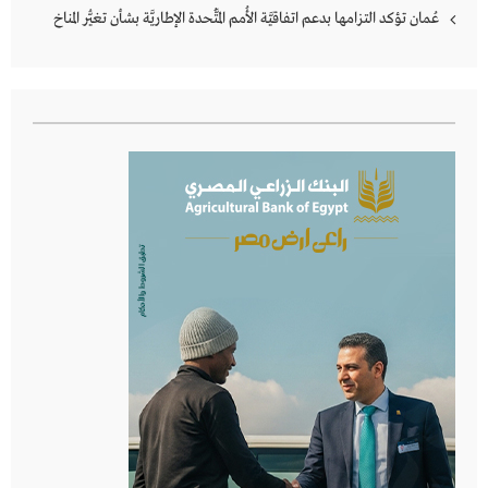
عُمان تؤكد التزامها بدعم اتفاقيَّة الأُمم المُتَّحدة الإطاريَّة بشأن تغيُّر المناخ