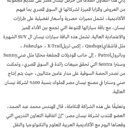
يأتي هذا التعاون انطلاقًا من حرص نيسان مصر على تقديم مجموعة
من العروض والمزايا المميزة لشركائها في السوق المصري بما فيهم
الأكاديمية، تشمل مميزات حصرية وأسعار تفضيلية على طرازات
نيسان، مع باقة سياراتها المتنوعة التي تجمع بين الأداء المميز
والاعتمادية العالية. تشمل هذه الباقة سيارات نيسان ال SUV الشهيرة
مثل قاشقايQashqai ، إكس-تريلX-Trail ، جوكJuke ،
وباترولPatrol ، إلى جانب الموديلات المجمّعة محليًا مثل صنيSunny
وسنترا Sentra التي تحقق مبيعات رائدة في السوق المصري، وتمكنت
من تصدر الحصة السوقية على مدار عامين متتاليين، حيث يتم إنتاج
صني وسنترا في مصنع نيسان مصر المملوك بنسبة 100% لشركة نيسان
العالمية.
وتعليقًا على هذه الشراكة المتكاملة، قال المهندس محمد عبد الصمد،
العضو المنتدب لشركة نيسان مصر: “إنّ اتفاقية التعاون التدريبي التي
وقعناها اليوم مع الأكاديمية العربية للعلوم والتكنولوجيا والنقل