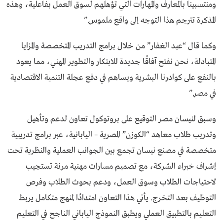
ومنتسبينا بالمعارف والمهارات التي تؤهلهم لسوق العمل بفاعلية، وهذه
المذكرة تترجم هذا التوجه إلى واقع ملموس.”
وكما قال “عبد الغفار” من خلال برامج التدريب المتخصصة والمزايا
المتبادلة، نحن نفتح آفاقًا جديدة للابتكار والتطوير المهني، مما يعود
بالنفع على كوادرنا البشرية ويساهم في دفع عجلة التنمية الاقتصادية
في مصر.”
وسبق لنيسان مصر التوقيع على بروتوكول تعاون لدعم وتأهيل
وتدريب طلاب معاهد “الكوزن” المصرية – اليابانية، عبر برامج تدريبية
متخصصة في مصنع نيسان تجمع بين الجوانب العملية والنظرية تحت
إشراف خبراء الشركة، مع تصميم مسارات مهنية مرنة تستجيب
لاحتياجات الطلاب وسوق العمل، ودعم بحوث الطلاب وفرص
التوظيف بعد التخرج. يأتي هذا التعاون امتدادًا لمنهج متكامل يربط
التعليم بالتطبيق العملي ويطبق النموذج الياباني الناجح في التعليم