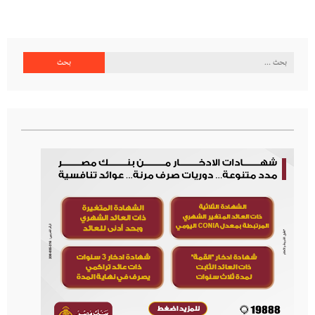
البحث
عن: