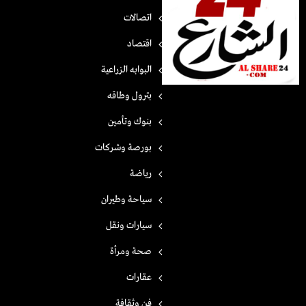
اتصالات
اقتصاد
البوابه الزراعية
بترول وطاقه
بنوك وتأمين
بورصة وشركات
رياضة
سياحة وطيران
سيارات ونقل
صحة ومرأة
عقارات
فن وثقافة