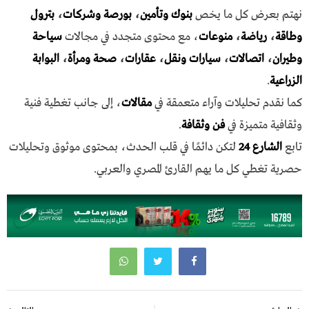
نهتم بعرض كل ما يخص
بنوك وتأمين
،
بورصة وشركات
،
بترول
وطاقة
،
رياضة
،
منوعات
، مع محتوى متجدد في مجالات
سياحة
وطيران
،
اتصالات
،
سيارات ونقل
،
عقارات
،
صحة ومرأة
،
البوابة
الزراعية
.
كما نقدم تحليلات وآراء متعمقة في
مقالات
، إلى جانب تغطية فنية
وثقافية متميزة في
فن وثقافة
.
تابع
الشارع 24
لتكن دائمًا في قلب الحدث، بمحتوى موثوق وتحليلات
حصرية تغطي كل ما يهم القارئ المصري والعربي.
تصفّح