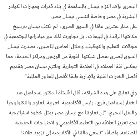
البحري تؤكد التزام نيسان بالمساهمة في بناء قدرات ومهارات الكوادر
البشرية في مصر وخاصة لمنتسبي نيسان مصر.
على مدار عشرين عامًا في السوق المصري، لم تكتفِ نيسان بترسيخ
مكانتها الرائدة في المبيعات، بل تجاوزت ذلك عبر مبادراتها المجتمعية في
مجالات التعليم والتوظيف. وخلال العامين الماضيين، تصدرت نيسان
السوق المصري بفضل شبكتها القوية من الموزعين ومراكز الخدمة، مما
يعكس ثقة العملاء في العلامة التجارية. وتلتزم نيسان مصر بتقديم
أفضل الخبرات الفنية والإدارية طبقا لأفضل المعايير العالمية.”
وفي تعليق على هذه الشراكة، قال الأستاذ الدكتور إسماعيل عبد
الغفار إسماعيل فرج، رئيس الأكاديمية العربية للعلوم والتكنولوجيا
والنقل البحري: “إن تعاوننا مع نيسان مصر يمثل خطوة استراتيجية
نحو تعزيز العلاقة بين التعليم الأكاديمي والاحتياجات الحقيقية
للصناعة. واضاف “نسعى دائمًا في الأكاديمية إلى تزويد طلابنا