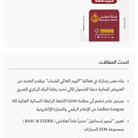
أحدث المقالات
بنك مصر يشارك في فعالية “اليوم العالمي للشباب” ويقدم العديد من
العروض المجانية دعمًا للشمول المالي تحت رعاية البنك المركزي المصري
چرمين عامر تنضم إلى منظمة G100 التابعة للرابطة النسائية العالمية All
Ladies League عن الإعلام الرقمي والتجارة الإلكترونية
تعيين “تيمور إسماعيل” مديراً عاماً لعلامتى ( BAIC & ZEEKR )
بمجموعة EIM للسيارات