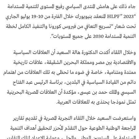
جاء ذلك على هامش المنتدى السياسي رفيع المستوى للتنمية المستدامة
“HLPF” 2023 المنعقد بنيويورك خلال الفترة من 10-19 يوليو الجاري
تحت شعار “تسريع التعافي من فيروس كورونا والتنفيذ الكامل لخطة
التنمية المستدامة 2030 على جميع المستويات”.
وخلال اللقاء أكدت الدكتورة هالة السعيد أن العلاقات السياسية
والاقتصادية بين مصر ومملكة البحرين الشقيقة، علاقات تاريخية
ممتدة ومتنامية، خاصة في ضوء ما تحظى به تلك العلاقات من اهتمام
دائم من القيادة السياسية في البلدين، برئاسة الرئيس عبد الفتاح
السيسي والملك حمد بن عيسى، مؤكدة أن العلاقات المصرية البحرينية
تمثل نموذجا يحتذى به للعلاقات العربية.
واستعرضت السعيد خلال اللقاء التجربة المصرية في تقديم تقارير
المراجعة الوطنية الطوعية حول التقدّم المُحزر لتحقيق أهداف التنمية
المستدامة على المستويين الوطني والمحلي، وعملية الإعداد لتلك التقارير