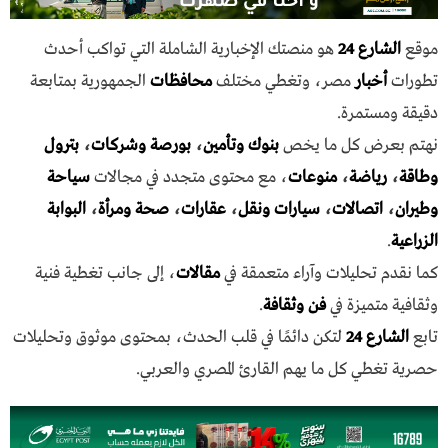
موقع
الشارع 24
هو منصتك الإخبارية الشاملة التي تواكب أحدث
تطورات
أخبار
مصر، وتغطي مختلف
محافظات
الجمهورية بمتابعة
دقيقة ومستمرة.
نهتم بعرض كل ما يخص
بنوك وتأمين
،
بورصة وشركات
،
بترول
وطاقة
،
رياضة
،
منوعات
، مع محتوى متجدد في مجالات
سياحة
وطيران
،
اتصالات
،
سيارات ونقل
،
عقارات
،
صحة ومرأة
،
البوابة
الزراعية
.
كما نقدم تحليلات وآراء متعمقة في
مقالات
، إلى جانب تغطية فنية
وثقافية متميزة في
فن وثقافة
.
تابع
الشارع 24
لتكن دائمًا في قلب الحدث، بمحتوى موثوق وتحليلات
حصرية تغطي كل ما يهم القارئ المصري والعربي.