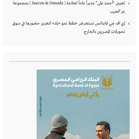
تعيين “أحمد على” مديراً عاماً لعلامة ( Jaecoo & Omoda ) بمجموعة
عز العرب
إي اف چي فاينانس تستعرض خطط نمو «بلد» لتعزيز حضورها في سوق
تحويلات المصريين بالخارج