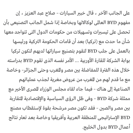
على الجانب الآخر ، قال خبير السيارات – صلاح عبد العزيز ، إن
مفهوم BYD العالمى لوكالاتها وبخاصة إذا شمل الجانب التصنيعى بأن
تحصل على تيسيرات وتسهيلات من حكومات الدول التى تتواجد معها
شأن ما حدث مع (تركيا) بعد أن قامات الحكومة التركية ورئيسها
بالعمل على جلب BYD لتقوم بتصنيع سياراتها لديهم لتكون تركيا
بوابة الشركة للقارة الأوربية … الأمر نفسه الذى تقوم BYD بدراسته
خلال هذه الفترة للمفاضلة بين مصر والمغرب وحتى الجزائر– وخاصة
مع ما قدم لهم من المغرب من عروض مغرية لجذب عملياتهم
الصناعية إلى هناك – فيما جاء لقاء مجلس الوزراء المصرى الأخير مع
ممثلة شركة BYD – وفى ظل الرؤى السياسية والإقتصادية المتقاربة
بين مصر والصين – فقد تكون مصر مرشحة بقوة لإستقطاب مصنع
BYD الإستراتيجى للمنطقة العربية وأفريقيا وخاصة بعد تعثر نتائج
أعمال BYD بدول الخليج.