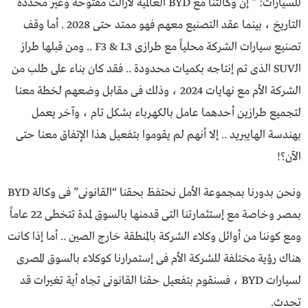
للسيارات: ” إن وكالتنا مع BYD العالمية لازالت مفتوحة وغير محددة
التاريخ ، بينما عقد التصنيع معهم فهو ممتد حتى 2028 . أما وقف
تصنيع سيارات الشركة محلياً مع طرازى F3 & L3 .. ومن قبلها طراز
الـSUV الذى تم إنتاجه بكميات محدودة .. فقد كان بناء على طلب من
الشركة الأم مع نهايات 2024 ، وذلك فى مقابل وضعهم لخطة معنا
لتجميع طرازين أحدهما عامل بالكهرباء بشكل تام ، وآخر يعمل
بهندسة الهايبريد .. إلا أنهم لم يقوموا بتفعيل هذا الإتفاق معنا حتى
الآن؟!
ونحن بدورنا بمجموعة الأمل نحتفظ بحقنا “القانونى” فى وكالة BYD
بمصر وخاصة مع إستثمارتنا التى قدمنها بالسوق لمدة تتخطى 22 عاماً
ومع كوننا من أوائل وكلاء الشركة بالمنطقة خارج الصين .. أما إذا كانت
هناك رؤية مختلفة للشركة الأم فى إستمرارنا كوكلاء بالسوق المصرى
لسيارات BYD ، فسنقوم بتفعيل حقنا القانونى تجاه أية تغيرات قد
تحدث.