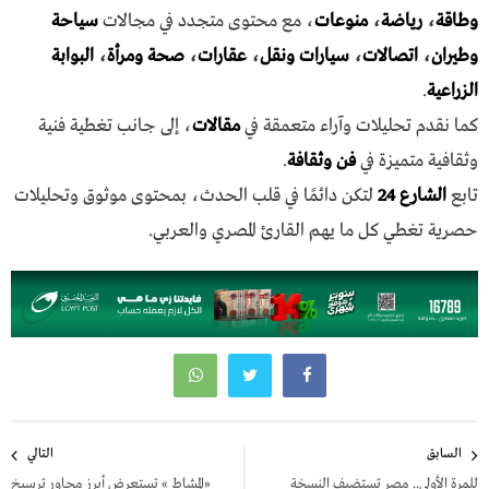
وطاقة
،
رياضة
،
منوعات
، مع محتوى متجدد في مجالات
سياحة
وطيران
،
اتصالات
،
سيارات ونقل
،
عقارات
،
صحة ومرأة
،
البوابة
الزراعية
.
كما نقدم تحليلات وآراء متعمقة في
مقالات
، إلى جانب تغطية فنية
وثقافية متميزة في
فن وثقافة
.
تابع
الشارع 24
لتكن دائمًا في قلب الحدث، بمحتوى موثوق وتحليلات
حصرية تغطي كل ما يهم القارئ المصري والعربي.
تصفّح
السابق
التالي
المقالات
للمرة الأولى.. مصر تستضيف النسخة
«المشاط » تستعرض أبرز محاور ترسيخ