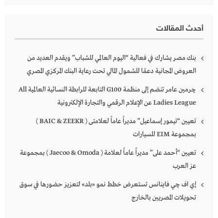
أحدث المقالات
بنك مصر يشارك في فعالية “اليوم العالمي للشباب” ويقدم العديد من
العروض المجانية دعمًا للشمول المالي تحت رعاية البنك المركزي المصري
چرمين عامر تنضم إلى منظمة G100 التابعة للرابطة النسائية العالمية All
Ladies League عن الإعلام الرقمي والتجارة الإلكترونية
تعيين “تيمور إسماعيل” مديراً عاماً لعلامتى ( BAIC & ZEEKR )
بمجموعة EIM للسيارات
تعيين “أحمد على” مديراً عاماً لعلامة ( Jaecoo & Omoda ) بمجموعة
عز العرب
إي اف چي فاينانس تستعرض خطط نمو «بلد» لتعزيز حضورها في سوق
تحويلات المصريين بالخارج