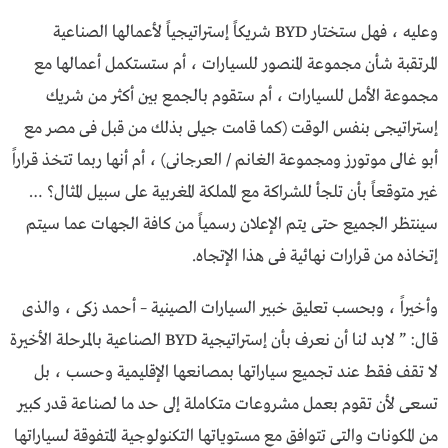
وعليه ، فهل ستختار BYD شريكاً إستراتيجياً لأعمالها الصناعية
المرتقبة شأن مجموعة المنصور للسيارات ، أم ستستكمل أعمالها مع
مجموعة الأمل للسيارات ، أم ستقوم بالجمع بين أكثر من شريك
إستراتيجى بنفس الوقت (كما قامت جيلى بذلك من قبل فى مصر مع
أبو غالى موتورز ومجموعة الغانم / العرجانى) ، أم أنها ربما تتخذ قراراً
غير متوقعاً بأن تلجأ للشراكة مع المملكة المغربية على سبيل المثال؟ …
سينتظر الجميع حتى يتم الإعلان رسمياً من كافة الجهات عما سيتم
إتخاذه من قرارات نهائية فى هذا الإتجاه.
وأخيراً ، وبحسب تعليق خبير السيارات الصينية – أحمد زكى ، والذى
قال: ” لابد لنا أن نعرف بأن إستراتيجية BYD الصناعية بالمرحلة الأخيرة
لا تقف فقط عند تجميع سياراتها بمصانعها الإقليمية وحسب ، بل
تسعى لأن تقوم بعمل مشروعات متكاملة إلى حد ما لصناعة قدر كبير
من المكونات والتى تتوافق مع مستوياتها التكنولوجية المتفوقة لسياراتها