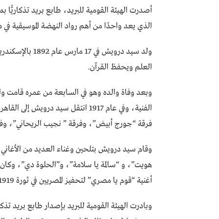
الذي يعد واحدًا من أهم رواد النهضة الموسيقية في 
ولد سيد درويش في
العلم ويحفظ القرآن.
وبعد وفاة والده وهو في السابعة من عمره قامت وا
الفنية، وفي عام 1917 انتقل سيد در
فرقة “جورج أبيض”، وفرقة ” نجيب الريحاني”، وفر
وقام سيد درويش بتلحين وغناء العديد من الأغاني ا
هويت”، و “سالمة يا سلامة”، و”الحلوة دي”، وكان م
أغنية “قوم يا مصري” لتحفيز المصريين في ثورة 1919، وهو الذي لحن النشيد الوطني المصري.