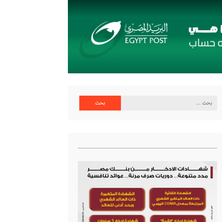
البحث
عن: