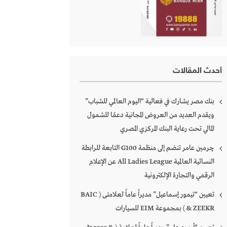
أحدث المقالات
بنك مصر يشارك في فعالية “اليوم العالمي للشباب”
ويقدم العديد من العروض المجانية دعمًا للشمول
المالي تحت رعاية البنك المركزي المصري
چرمين عامر تنضم إلى منظمة G100 التابعة للرابطة
النسائية العالمية All Ladies League عن الإعلام
الرقمي والتجارة الإلكترونية
تعيين “تيمور إسماعيل” مديراً عاماً لعلامتى ( BAIC
& ZEEKR ) بمجموعة EIM للسيارات