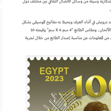
تذكارية وسيلة من وسائل الاتصال الثقافي بين مختلف دول
.
د درويش في أثناء العزف ويحيط به مفاتيح الموسيقى بشكل
دائري بما يعبر عن اندماج الشخصية وارتباطها مع الألحان، ومقاس الطابع “4 سم X 6 سم” وقيمته 10
بتقنية الـ QR Code لمعرفة مزيد من المعلومات عن مناسبة إصدار الطابع من خلال تجربة