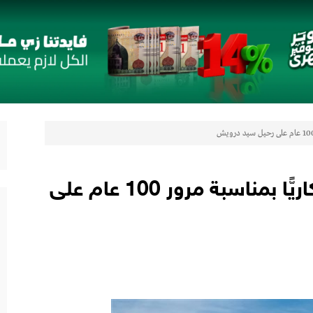
لتعزيز حضورها في سوق تحويلات المصريين بالخارج
 مع أومودا وجايكو باستثمار 5 مليار جنيه لدعم قطاع السيارات في مصر
لتوكيل دوت كوم» تعلنان شراكة لشراء سيارات ميتسوبيشي أونلاين
اب” ويقدم العديد من العروض المجانية دعمًا للشمول المالي تحت رعاية البنك المركزي المصري
هيئة البريد تصدر طابعا تذكاريًّا بمناسبة مرور 100 عام على
رات