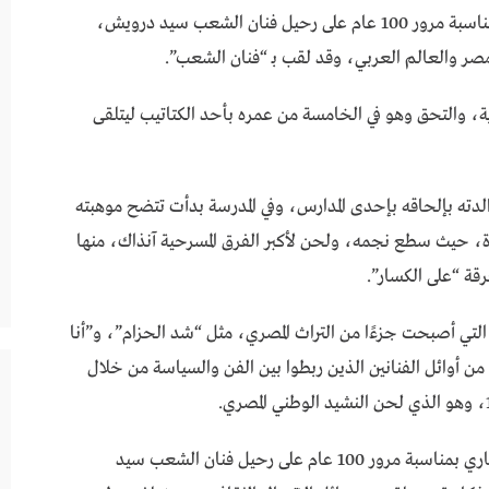
أصدرت الهيئة القومية للبريد، طابع بريد تذكاريًّا بمناسبة مرور 100 عام على رحيل فنان الشعب سيد درويش،
مصر والعالم العربي، وقد لقب بـ “فنان الشعب”.
 17 مارس عام 1892 بالإسكندرية، والتحق وهو في الخامسة من عمره بأحد الكتاتيب ليتلقى
لدته بإلحاقه بإحدى المدارس، وفي المدرسة بدأت تتضح موهبته
ويش إلى القاهرة، حيث سطع نجمه، ولحن لأكبر الفرق المسرحية آنذاك، منها
قة “على الكسار”.
لتي أصبحت جزءًا من التراث المصري، مثل “شد الحزام”، و”أنا
ن أوائل الفنانين الذين ربطوا بین الفن والسياسة من خلال
وبادرت الهيئة القومية للبريد بإصدار طابع بريد تذكاري بمناسبة مرور 100 عام على رحيل فنان الشعب سيد