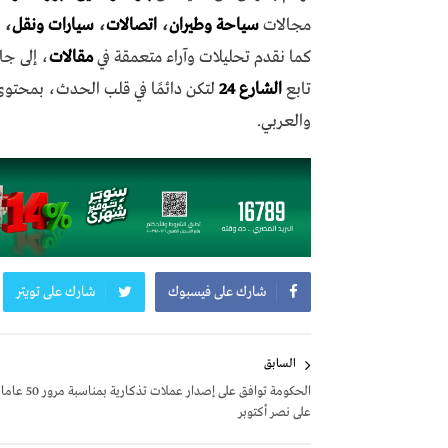
مجالات
سياحة وطيران
،
اتصالات
،
سيارات ونقل
،
كما نقدم تحليلات وآراء متعمقة في
مقالات
، إلى جا
تابع
الشارع 24
لتكن دائمًا في قلب الحدث، بمحتو
والعربي.
شارك على فيسبوك
شارك على تويتر
تصفّح
السابق
المقالات
الحكومة توافق على إصدار عملات تذكارية بمناسبة مرور 50 عاما
على نصر أكتوبر