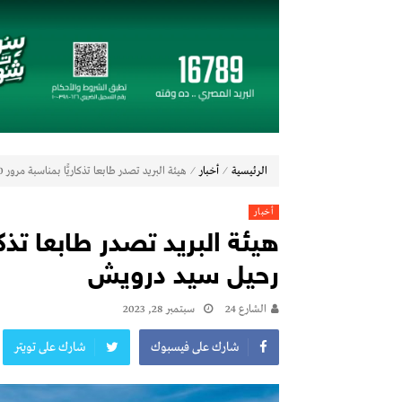
تعيين “أحمد على” مديراً عاماً لعلامة ( Jaecoo & Omoda ) بمجموعة عز العرب
إي اف چي فاينانس تستعرض خطط نمو «بلد» 
(Zoox) تكشف عن الجيل الجديد من “روبوتاكسي” وتستعد لإنتاج 100 وحدة أسبوعياً
مجموعة عز العرب السويدي للاستثمارات توقّع شراكة استراتيجية
19 نوفمبر.. إنطلاق 《أوتو إكس》 أكبر معرض لموزعين السيارات المعتمدين في مصر
أكبر بطارية في تاريخ سلسلة vivo Y تشعل المنافسة في مصر مع إطلاق vivo Y500، المزود ببطارية BlueVolt رائدة بسعة 8100 مللي أمبير
⁄
⁄
الرئيسية
أخبار
هيئة البريد تصدر طابعا تذكاريًّا بمناسبة مرور 100 عام على رحيل سيد درويش
دايموند موتورز–ميتسوبيشي موتورز مصر و«ا
بنك مصر يشارك في فعالية “اليوم العالمي للشب
أخبار
چرمين عامر تنضم إلى منظمة G100 التابعة للرابطة النسائية العالمية All Ladies League عن الإعلام الرقمي والتجارة الإلكترونية
تعيين “تيمور إسماعيل” مديراً عاماً لعلامتى ( BAIC & ZEEKR ) بمجموعة EIM للسيا
رحيل سيد درويش
الشارع 24
سبتمبر 28, 2023
شارك على فيسبوك
شارك على تويتر