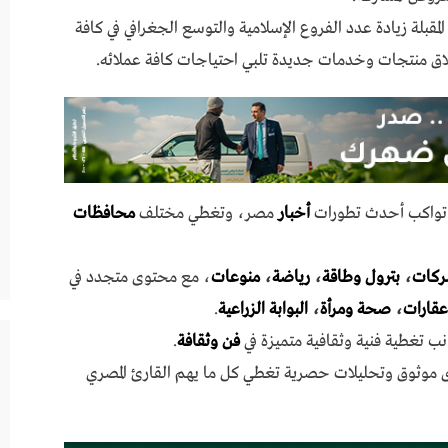
لمقبلة زيادة عدد الفروع الإسلامية والتوسع الجغرافي في كافة
ق منتجات وخدمات جديدة تلبي احتياجات كافة عملائه.
ي تواكب أحدث تطورات
أخبار
مصر، وتغطي مختلف
محافظات
ركات
،
بترول وطاقة
،
رياضة
،
منوعات
، مع محتوى متجدد في
عقارات
،
صحة ومرأة
،
البوابة الزراعية
.
نب تغطية فنية وثقافية متميزة في
فن وثقافة
.
ى موثوق وتحليلات حصرية تغطي كل ما يهم القارئ المصري