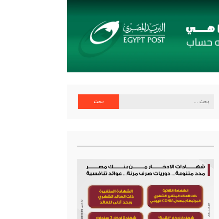
البحث
عن: