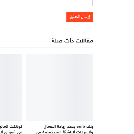
مقالات ذات صلة
بنك saib يدعم ريادة الأعمال
كونتكت المال
والشركات الناشئة المتخصصة في
في أسواق الخل