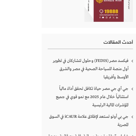
أحدث المقالات
فيكسد مصر (FEDIS) وحلول تتشاركان في تطوير
أول منصة للسياحة الصحية في مصر والشرق
الأوسط وأفريقيا
جي آي جي مصر حياة تكافل تحقق أداءً مالياً
استثنائياً خلال عام 2025 مع نمو قوي في جميع
المؤشرات المالية الرئيسية
جي بي أوتو تستعد لإطلاق علامة iCAUR في السوق
المصرية