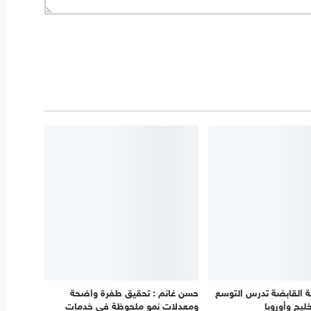
ية القابضة تدرس التوسع
حسن غانم : تحقيق طفرة واضحة
يج وأوروبا
ومعدلات نمو ملحوظة في خدمات