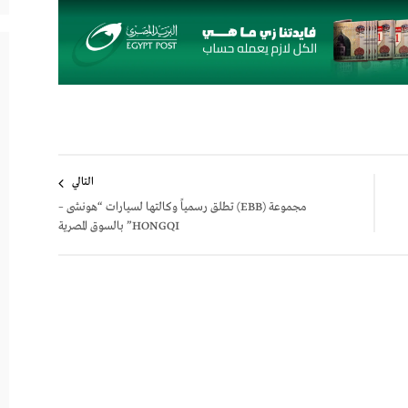
التالي
مجموعة (EBB) تطلق رسمياً وكالتها لسيارات “هونشى –
HONGQI” بالسوق المصرية