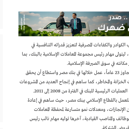
وادر والكفاءات المصرفية لتعزيز قدراته التنافسية في
ليتولى مهام رئيس مجموعة المعاملات الإسلامية بالبنك، بما
مكانته في سوق الصيرفة الإسلامية.
ويمتلك وائل حسن خبرة كبيرة في القطاع المصرفي تتجاوز 23 عاماً، عمل خلالها في بنك مصر واستطاع أن يحقق
 الخزانة والمخاطر، كما ساهم في إنجاح العديد من المشروعات
 الرئيسية للبنك في الفترة من 2008 إلى 2011.
 به للعمل بالقطاع الإسلامي ببنك مصر، حيث ساهم في إعادة
 الإنجازات، ومعدلات نمو متسارعة لمحفظة المعاملات
وظائف والمناصب القيادية، آخرها توليه مهام نائب رئيس
قروض المشتركة.