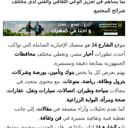
بما يساهم في تعزيز الوعي الثقافي والفني لدى مختلف
شرائح المجتمع.
موقع
الشارع 24
هو منصتك الإخبارية الشاملة التي تواكب
أحدث تطورات
أخبار
مصر، وتغطي مختلف
محافظات
الجمهورية بمتابعة دقيقة ومستمرة.
نهتم بعرض كل ما يخص
بنوك وتأمين
،
بورصة وشركات
،
بترول وطاقة
،
رياضة
،
منوعات
، مع محتوى متجدد في
مجالات
سياحة وطيران
،
اتصالات
،
سيارات ونقل
،
عقارات
،
صحة ومرأة
،
البوابة الزراعية
.
كما نقدم تحليلات وآراء متعمقة في
مقالات
، إلى جانب
تغطية فنية وثقافية متميزة في
فن وثقافة
.
تابع
الشارع 24
لتكن دائمًا في قلب الحدث، بمحتوى موثوق