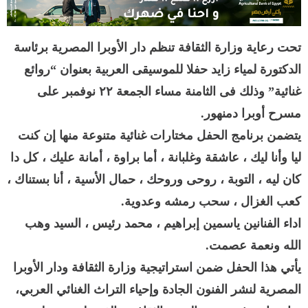
تحت رعاية وزارة الثقافة تنظم دار الأوبرا المصرية برئاسة
الدكتورة لمياء زايد حفلا للموسيقى العربية بعنوان “روائع
غنائية” وذلك فى الثامنة مساء الجمعة ٢٢ نوفمبر على
مسرح أوبرا دمنهور.
يتضمن برنامج الحفل مختارات غنائية متنوعة منها إن كنت
ليا وأنا ليك ، عاشقة وغلبانة ، أما براوة ، أمانة عليك ، كل دا
كان ليه ، التوبة ، روحى وروحك ، حمال الأسية ، أنا بستناك ،
كعب الغزال ، سحب رمشه وعدوية.
اداء الفنانين ياسمين إبراهيم ، محمد رئيس ، السيد وهب
الله ونعمة عصمت.
يأتي هذا الحفل ضمن استراتيجية وزارة الثقافة ودار الأوبرا
المصرية لنشر الفنون الجادة وإحياء التراث الغنائي العربي،