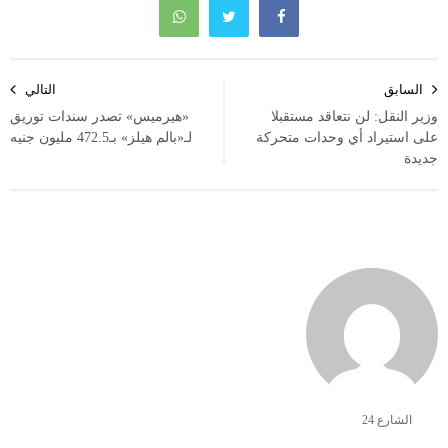
تصفّح
السابق
التالي
المقالات
وزير النقل: لن نتعاقد مستقبلا
«هيرميس» تصدر سندات توريق
على استيراد أي وحدات متحركة
لـ«بالم هيلز» بـ472.5 مليون جنيه
جديدة
الشارع 24