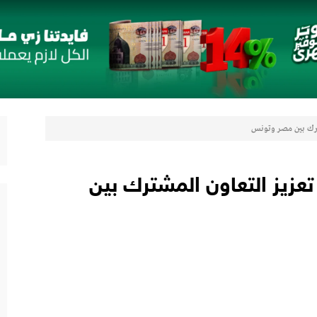
لتعزيز حضورها في سوق تحويلات المصريين بالخارج
 مع أومودا وجايكو باستثمار 5 مليار جنيه لدعم قطاع السيارات في مصر
لتوكيل دوت كوم» تعلنان شراكة لشراء سيارات ميتسوبيشي أونلاين
ترك بين مصر وتونس
عزيز التعاون المشترك بين