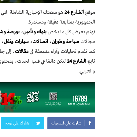
موقع
الشارع 24
هو منصتك الإخبارية الشاملة الت
الجمهورية بمتابعة دقيقة ومستمرة.
نهتم بعرض كل ما يخص
بنوك وتأمين
،
بورصة وش
مجالات
سياحة وطيران
،
اتصالات
،
سيارات ونقل
،
كما نقدم تحليلات وآراء متعمقة في
مقالات
، إلى جا
تابع
الشارع 24
لتكن دائمًا في قلب الحدث، بمحتو
والعربي.
شارك على فيسبوك
شارك على تويتر