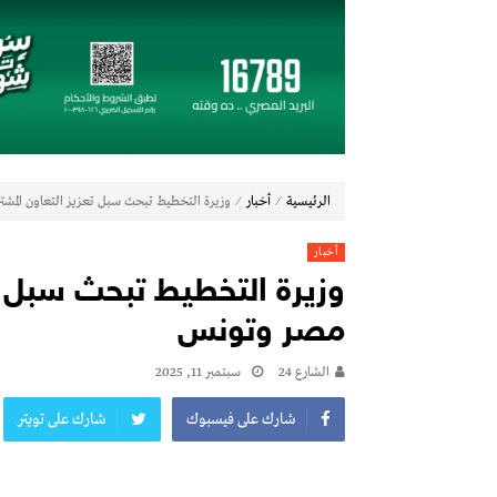
تعيين “أحمد على” مديراً عاماً لعلامة ( Jaecoo & Omoda ) بمجموعة عز العرب
إي اف چي فاينانس تستعرض خطط نمو «بلد» 
(Zoox) تكشف عن الجيل الجديد من “روبوتاكسي” وتستعد لإنتاج 100 وحدة أسبوعياً
مجموعة عز العرب السويدي للاستثمارات توقّع شراكة استراتيجية
19 نوفمبر.. إنطلاق 《أوتو إكس》 أكبر معرض لموزعين السيارات المعتمدين في مصر
أكبر بطارية في تاريخ سلسلة vivo Y تشعل المنافسة في مصر مع إطلاق vivo Y500، المزود ببطارية BlueVolt رائدة بسعة 8100 مللي أمبير
دايموند موتورز–ميتسوبيشي موتورز مصر و«ا
⁄
⁄
الرئيسية
أخبار
وزيرة التخطيط تبحث سبل تعزيز التعاون المش
أخبار
وزيرة التخطيط تبحث سبل ت
مصر وتونس
الشارع 24
سبتمبر 11, 2025
شارك على فيسبوك
شارك على تويتر