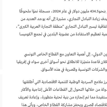
وذكرت، أن حجم الصادرات المصرية إلى تونس تقدر بنحو434.5 مليون دولار في عام 2024، مسجلة نموًا ملحوظًا
ة إلى أن مصر تستهدف زيادة التبادل التجاري، مشيرة إلى أنه يوجد العديد من
اتفاقية تيسير التبادل التجاري “منطقة التجارة العربية الكبرى”،
أهمية تعظيم الاستفادة من عضوية البلدين في تجمع الكوميسا
ون الدولي، إلى أهمية التعاون مع القطاع الخاص التونسي
يشكلان قاعدة متميّزة للانطلاق نحو أسواق أخرى سواء في إفريقيا
 والشركات التونسية والمصرية في هذه الأسواق.
 ملامح السردية الوطنية للتنمية الاقتصادية التي أطلقتها
ة من خلالها التحول إلى القطاعات الأعلى إنتاجية والأكثر
لى النفاذ للأسواق التصديرية tradables، مستفيدة مما تم إنجازه من بنية تحتية متطورة، وإعادة تعريف
ة للاقتصاد المصري ويحفز مشاركة القطاع الخاص، ويأتي هذا