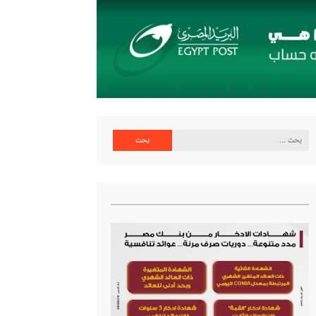
البحث
عن: