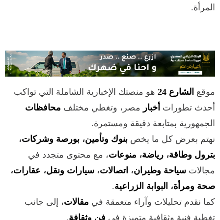
المرأة.
موقع
الشارع 24
هو منصتك الإخبارية الشاملة التي تواكب
أحدث تطورات
أخبار
مصر، وتغطي مختلف
محافظات
الجمهورية بمتابعة دقيقة ومستمرة.
نهتم بعرض كل ما يخص
بنوك وتأمين
،
بورصة وشركات
،
بترول وطاقة
،
رياضة
،
منوعات
، مع محتوى متجدد في
مجالات
سياحة وطيران
،
اتصالات
،
سيارات ونقل
،
عقارات
،
صحة ومرأة
،
البوابة الزراعية
.
كما نقدم تحليلات وآراء متعمقة في
مقالات
، إلى جانب
تغطية فنية وثقافية متميزة في
فن وثقافة
.