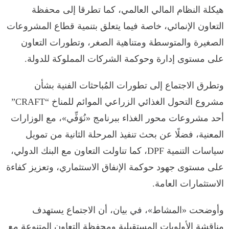
هيكلة النظام المالي العالمي، كما تطرقا إلى محفظة
التعاون الإنمائي، خاصة فيما يتعلق بتنمية قطاع المشروعات
الصغيرة والمتوسطة ومتناهية الصغر، وتطورات التعاون
على مستوى إدارة وحوكمة الشركات المملوكة للدولة.
وتطرق الاجتماع إلى تطورات المُباحثات الفنية بشأن
مشروع التحول الغذائي الزراعي الموائم للمناخ “CRAFT”
أحد مشروعات محور الغذاء ببرنامج «نُوَفِّي»، مع الوزارات
المعنية، فضلًا عن بحث تنفيذ المرحلة الثانية من تمويل
سياسات التنمية DPF، كما تناولت التعاون مع البنك الدولي،
على مستوى جهود حوكمة الإنفاق الاستثماري، وتعزيز كفاءة
الاستثمارات العامة.
وأوضحت «المشاط»، في بيان، أن الاجتماع يستهدف
مناقشة الأولويات المستقبلية ومحفظة التعاون المتنوعة مع