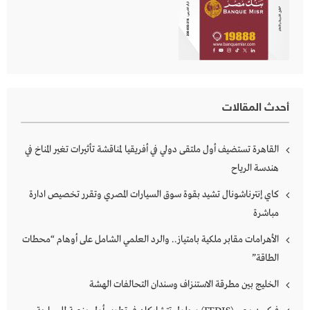
أحدث المقالات
القاهرة تستضيف أول ملتقى دولي في أفريقيا لمناقشة تأثيرات تغير المناخ في
هندسة الرياح
كاي إنترناشونال تشيد بقوة سوق السيارات المصري وتقرر تخصيص ادارة
مباشرة
الأهرامات مقابر ملكية بامتياز.. والرد العلمي الشامل على أوهام “محطات
الطاقة”
الخليج بين مطرقة الاستنزاف وسندان التحالفات الهشة