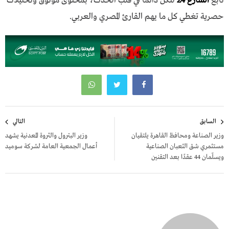
تابع
الشارع 24
لتكن دائمًا في قلب الحدث، بمحتوى موثوق وتحليلات
حصرية تغطي كل ما يهم القارئ المصري والعربي.
تصفّح
السابق
التالي
المقالات
وزير الصناعة ومحافظ القاهرة يلتقيان
وزير البترول والثروة المعدنية يشهد
مستثمري شق الثعبان الصناعية
أعمال الجمعية العامة لشركة سوميد
ويسلّمان 44 عقدًا بعد التقنين