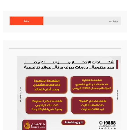
البحث
عن: