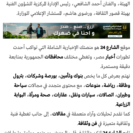
الهيئة، والفنان أحمد الشافعي، رئيس الإدارة المركزية للشؤون الفنية
بهيئة قصور الثقافة، ورضوى هاشم، المستشار الإعلامي للوزارة.
موقع
الشارع 24
هو منصتك الإخبارية الشاملة التي تواكب أحدث
تطورات
أخبار
مصر، وتغطي مختلف
محافظات
الجمهورية بمتابعة
دقيقة ومستمرة.
نهتم بعرض كل ما يخص
بنوك وتأمين
،
بورصة وشركات
،
بترول
وطاقة
،
رياضة
،
منوعات
، مع محتوى متجدد في مجالات
سياحة
وطيران
،
اتصالات
،
سيارات ونقل
،
عقارات
،
صحة ومرأة
،
البوابة
الزراعية
.
كما نقدم تحليلات وآراء متعمقة في
مقالات
، إلى جانب تغطية فنية
وثقافية متميزة في
فن وثقافة
.