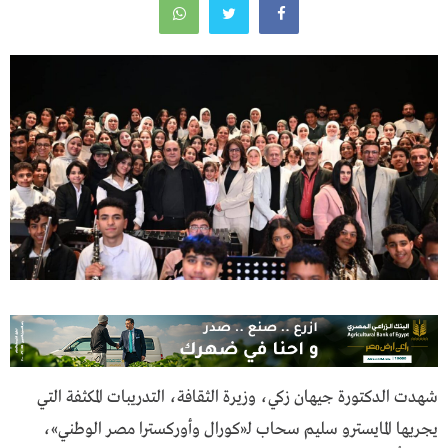
شهدت الدكتورة جيهان زكي، وزيرة الثقافة، التدريبات المكثفة التي
يجريها المايسترو سليم سحاب لـ«كورال وأوركسترا مصر الوطني»،