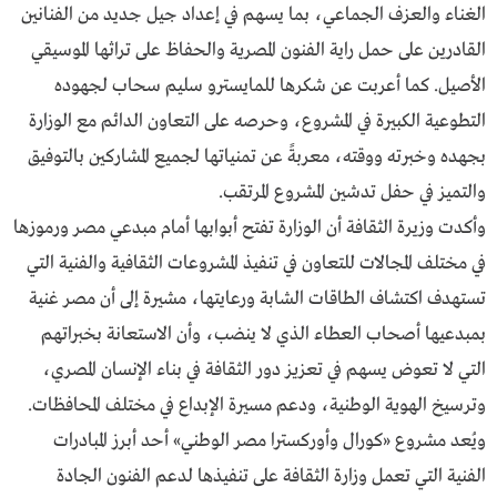
الغناء والعزف الجماعي، بما يسهم في إعداد جيل جديد من الفنانين
القادرين على حمل راية الفنون المصرية والحفاظ على تراثها الموسيقي
الأصيل. كما أعربت عن شكرها للمايسترو سليم سحاب لجهوده
التطوعية الكبيرة في المشروع، وحرصه على التعاون الدائم مع الوزارة
بجهده وخبرته ووقته، معربةً عن تمنياتها لجميع المشاركين بالتوفيق
والتميز في حفل تدشين المشروع المرتقب.
وأكدت وزيرة الثقافة أن الوزارة تفتح أبوابها أمام مبدعي مصر ورموزها
في مختلف المجالات للتعاون في تنفيذ المشروعات الثقافية والفنية التي
تستهدف اكتشاف الطاقات الشابة ورعايتها، مشيرة إلى أن مصر غنية
بمبدعيها أصحاب العطاء الذي لا ينضب، وأن الاستعانة بخبراتهم
التي لا تعوض يسهم في تعزيز دور الثقافة في بناء الإنسان المصري،
وترسيخ الهوية الوطنية، ودعم مسيرة الإبداع في مختلف المحافظات.
ويُعد مشروع «كورال وأوركسترا مصر الوطني» أحد أبرز المبادرات
الفنية التي تعمل وزارة الثقافة على تنفيذها لدعم الفنون الجادة