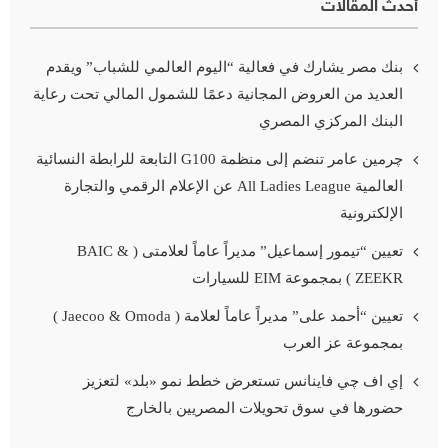
أحدث المقالات
بنك مصر يشارك في فعالية “اليوم العالمي للشباب” ويقدم
العديد من العروض المجانية دعمًا للشمول المالي تحت رعاية
البنك المركزي المصري
چرمين عامر تنضم إلى منظمة G100 التابعة للرابطة النسائية
العالمية All Ladies League عن الإعلام الرقمي والتجارة
الإلكترونية
تعيين “تيمور إسماعيل” مديراً عاماً لعلامتى ( BAIC &
ZEEKR ) بمجموعة EIM للسيارات
تعيين “أحمد على” مديراً عاماً لعلامة ( Jaecoo & Omoda )
بمجموعة عز العرب
إي اف چي فاينانس تستعرض خطط نمو «بلد» لتعزيز
حضورها في سوق تحويلات المصريين بالخارج