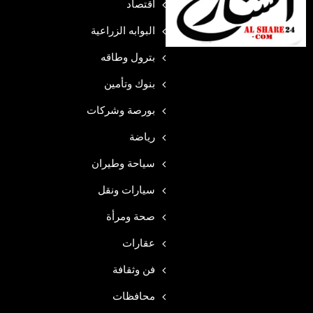
اقتصاد
البوابه الزراعية
بترول وطاقه
بنوك وتأمين
بورصة وشركات
رياضة
سياحة وطيران
سيارات ونقل
صحة ومرأة
عقارات
فن وثقافة
محافظات