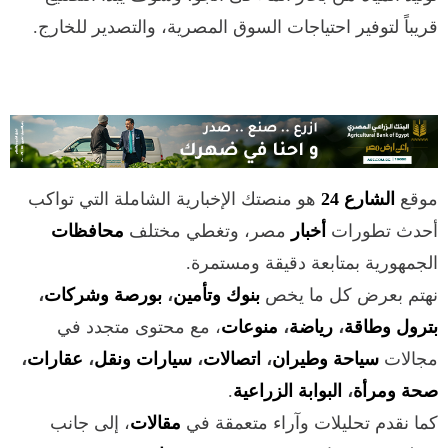
قريباً لتوفير احتياجات السوق المصرية، والتصدير للخارج.
موقع
الشارع 24
هو منصتك الإخبارية الشاملة التي تواكب
أحدث تطورات
أخبار
مصر، وتغطي مختلف
محافظات
الجمهورية بمتابعة دقيقة ومستمرة.
نهتم بعرض كل ما يخص
بنوك وتأمين
،
بورصة وشركات
،
بترول وطاقة
،
رياضة
،
منوعات
، مع محتوى متجدد في
مجالات
سياحة وطيران
،
اتصالات
،
سيارات ونقل
،
عقارات
،
صحة ومرأة
،
البوابة الزراعية
.
كما نقدم تحليلات وآراء متعمقة في
مقالات
، إلى جانب