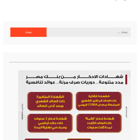
البحث
عن: