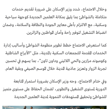
وخلال الاجتماع، شدد وزير الإسكان على ضرورة تقديم خدمات
متكاملة بالشواطئ بما يليق بمكانة العلمين الجديدة كوجهة سياحية
وسكنية، مع الالتزام بأعلى معايير الجودة والنظافة والسلامة، وضمان
انضباط التشغيل لتوفير راحة وأمان المواطنين والزائرين.
كما استعرض الاجتماع خطط تطوير منظومة الشواطئ وأساليب إدارة
الخدمات المقدمة للتجمعات السكنية بالمدينة، مثل “الأبراج الشاطئية
وكومبوند مزارين والحي اللاتيني وداون تاون”، بما يسهم في تحسين
تجربة الزوار وتعزيز جاذبية المدينة خلال الموسم الصيفي وبقية العام.
وفي ختام الاجتماع، وجه وزير الإسكان بضرورة استمرار المتابعة
الدورية لمستوى التشغيل والتطوير، لضمان الحفاظ على مستوى متميز
للشواطئ وتحقيق المستهدفات التنموية لمدينة العلمين الجديدة