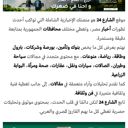
موقع
الشارع 24
هو منصتك الإخبارية الشاملة التي تواكب أحدث
تطورات
أخبار
مصر، وتغطي مختلف
محافظات
الجمهورية بمتابعة
دقيقة ومستمرة.
نهتم بعرض كل ما يخص
بنوك وتأمين
،
بورصة وشركات
،
بترول
وطاقة
،
رياضة
،
منوعات
، مع محتوى متجدد في مجالات
سياحة
وطيران
،
اتصالات
،
سيارات ونقل
،
عقارات
،
صحة ومرأة
،
البوابة
الزراعية
.
كما نقدم تحليلات وآراء متعمقة في
مقالات
، إلى جانب تغطية فنية
وثقافية متميزة في
فن وثقافة
.
تابع
الشارع 24
لتكن دائمًا في قلب الحدث، بمحتوى موثوق وتحليلات
حصرية تغطي كل ما يهم القارئ المصري والعربي.