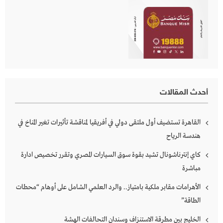
أحدث المقالات
القاهرة تستضيف أول ملتقى دولي في أفريقيا لمناقشة تأثيرات تغير المناخ في
هندسة الرياح
كاي إنترناشونال تشيد بقوة سوق السيارات المصري وتقرر تخصيص ادارة
مباشرة
الأهرامات مقابر ملكية بامتياز.. والرد العلمي الشامل على أوهام “محطات
الطاقة”
الخليج بين مطرقة الاستنزاف وسندان التحالفات الهشة