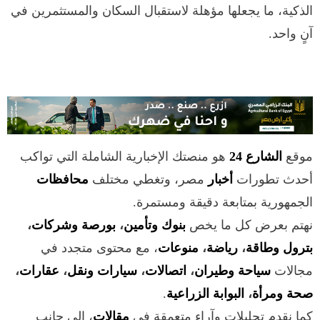
الذكية، ما يجعلها مؤهلة لاستقبال السكان والمستثمرين في
آنٍ واحد.
موقع
الشارع 24
هو منصتك الإخبارية الشاملة التي تواكب
أحدث تطورات
أخبار
مصر، وتغطي مختلف
محافظات
الجمهورية بمتابعة دقيقة ومستمرة.
نهتم بعرض كل ما يخص
بنوك وتأمين
،
بورصة وشركات
،
بترول وطاقة
،
رياضة
،
منوعات
، مع محتوى متجدد في
مجالات
سياحة وطيران
،
اتصالات
،
سيارات ونقل
،
عقارات
،
صحة ومرأة
،
البوابة الزراعية
.
كما نقدم تحليلات وآراء متعمقة في
مقالات
، إلى جانب