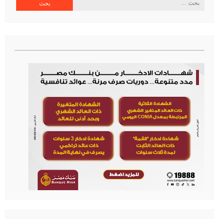
البحث
عن: