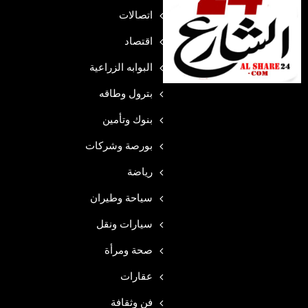
اتصالات
اقتصاد
البوابه الزراعية
بترول وطاقه
بنوك وتأمين
بورصة وشركات
رياضة
سياحة وطيران
سيارات ونقل
صحة ومرأة
عقارات
فن وثقافة