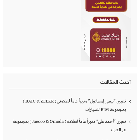
أحدث المقالات
تعيين “تيمور إسماعيل” مديراً عاماً لعلامتى ( BAIC & ZEEKR )
بمجموعة EIM للسيارات
تعيين “أحمد على” مديراً عاماً لعلامة ( Jaecoo & Omoda ) بمجموعة
عز العرب