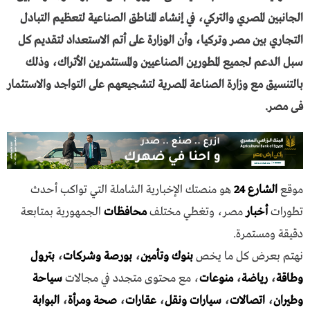
الجانبين المصري والتركي، في إنشاء المناطق الصناعية لتعظيم التبادل
التجاري بين مصر وتركيا، وأن الوزارة على أتم الاستعداد لتقديم كل
سبل الدعم لجميع المطورين الصناعيين والمستثمرين الأتراك، وذلك
بالتنسيق مع وزارة الصناعة المصرية لتشجيعهم على التواجد والاستثمار
فى مصر.
موقع
الشارع 24
هو منصتك الإخبارية الشاملة التي تواكب أحدث
تطورات
أخبار
مصر، وتغطي مختلف
محافظات
الجمهورية بمتابعة
دقيقة ومستمرة.
نهتم بعرض كل ما يخص
بنوك وتأمين
،
بورصة وشركات
،
بترول
وطاقة
،
رياضة
،
منوعات
، مع محتوى متجدد في مجالات
سياحة
وطيران
،
اتصالات
،
سيارات ونقل
،
عقارات
،
صحة ومرأة
،
البوابة