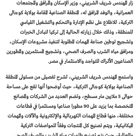
زار المهندس شريف الشربيني، وزير الإسكان والمرافق والمجتمعات
العمرانية، والوفد المرافق له، المنطقة الصناعية المقامة بولاية كوجالى
التركية، للاطلاع على نظم الإدارة والتحكم والتشغيل القياسي
للمنطقة، وذلك خلال زيارته الحالية إلى تركيا لتبادل الخبرات
وتشجيع توطين صناعة المهمات المطلوبة لتنفيذ مشروعات الإسكان،
ومرافق مياه الشرب والصرف الصحي، وتشجيع المستثمرين والمطورين
الصناعيين الأتراك للتواجد والاستثمار في مصر.
واستمع المهندس شريف الشربيني، لشرح تفصيلى من مسئولى المنطقة
الصناعية بولاية كوجالى التركية، حيث أوضحوا أنها تقع على مساحة
حوالى 5 ملايين متر مسطح، وتضم العديد من الشركات والمصانع
المتخصصة بما يزيد على 90 مطورا صناعيا ومستثمرا في قطاعات
مختلفة، منها قطاع المهمات الكهربائية والإلكترونية والآلات والمهمات
الميكانيكية، ويتم تصنيع كل المنتجات وفقاً للمواصفات التركية
والعالمية، حيث يتم تصنيع طلمبات مياه الشرب والصرف الصحي