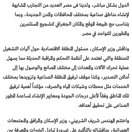
الدول بشكل مباشر، ولدينا فى مصر العديد من التجارب المشابهة
لإنشاء مناطق صناعية بمختلف المحافظات والمدن الجديدة، وبما
يتناسب مع طبيعة الموقع والمكان الجغرافي لتشجيع المستثمرين
والمطورين للتواجد في مصر.
وناقش وزير الإسكان، مسئولى المنطقة الاقتصادية حول آليات التشغيل
للمنطقة والتي تعتمد على أنظمة التحكم والمراقبة الحديثة مما يسهل
عملية تحرك الآلات والمعدات إلى مختلف المصانع والوصول بها إلى
أماكن التصدير، وكذا موقف ترفيق المنطقة الصناعية وتزويدها بمختلف
الخدمات مثل محطات وشبكات المياه والصرف، مؤكداً أهمية ترفيق
تلك المناطق وفقاً لأعلى درجات الجودة ومعايير الإنشاء لمساعدة المطور
الصناعى على تحقيق أهدافه.
واختتم المهندس شريف الشربيني، وزير الإسكان والمرافق والمجتمعات
العمرانية، مناقشاته بالتأكيد على ضرورة تبادل الخبرات والمعرفة بين