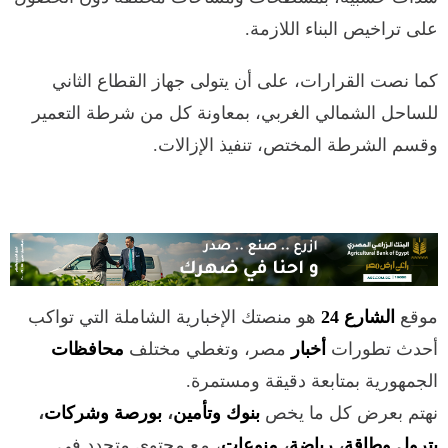
على تراخيص البناء اللازمة.
كما نصت القرارات، على أن يتولى جهاز القطاع الثاني
للساحل الشمالي الغربي، بمعاونة كل من شرطة التعمير
وقسم الشرطة المختص، تنفيذ الإزالات.
موقع
الشارع 24
هو منصتك الإخبارية الشاملة التي تواكب
أحدث تطورات
أخبار
مصر، وتغطي مختلف
محافظات
الجمهورية بمتابعة دقيقة ومستمرة.
نهتم بعرض كل ما يخص
بنوك وتأمين
،
بورصة وشركات
،
بترول وطاقة
،
رياضة
،
منوعات
، مع محتوى متجدد في