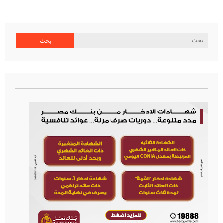
البحث
عن: