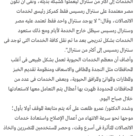
الخدمات إلى أكثر من سنترال ليعملوا كشبكة بديلة، ونفى أن تكون
مصر معتمدة على سنترال رمسيس فقط كمركز رئيسى لخدمات
الاتصالات، وقال:” لا يوجد سنترال واحد فقط تعتمد عليه مصر
وسنترال رمسيس سيظل خارج الخدمة لأيام ومع ذلك ستعود
الخدمات بشكل تدريجى بعد ما تم نقل كافة الخدمات التى توجد فى
سنترال رمسيس إلى أكثر من سنترال”.
وأضاف أن معظم الخدمات الحيوية تعمل بشكل طبيعى فى أغلب
المحافظات مثل النجدة والمطافى والاسعاف ومنظومة تقديم الخبز
والمطارات والموانئ والمرافق الحيوية، وبعض الخدمات فى عدد من
المحافظات المحدودة ظهرت بها أعطال يتم التعامل معها لاستعادتها
خلال صباح اليوم.
وشدد الدكتور/ عمرو طلعت على أنه يتم متابعة الموقف أولا بأول؛
موجها نحو سرعة الانتهاء من أعمال الإصلاح واستعادة خدمات
الاتصالات المتأثرة فى أسرع وقت، وحصر المستخدمين المتضررين واتخاذ