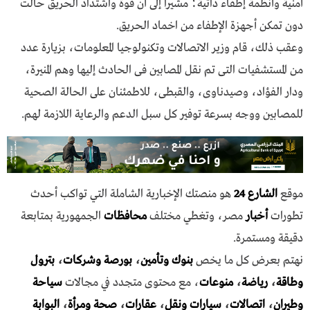
أمنية وأنظمة إطفاء ذاتية؛ مشيرا إلى أن قوة واشتداد الحريق حالت
دون تمكن أجهزة الإطفاء من اخماد الحريق.
وعقب ذلك، قام وزير الاتصالات وتكنولوجيا المعلومات، بزيارة عدد
من المستشفيات التى تم نقل المصابين فى الحادث إليها وهم المنيرة،
ودار الفؤاد، وصيدناوى، والقبطى، للاطمئنان على الحالة الصحية
للمصابين ووجه بسرعة توفير كل سبل الدعم والرعاية اللازمة لهم.
موقع
الشارع 24
هو منصتك الإخبارية الشاملة التي تواكب أحدث
تطورات
أخبار
مصر، وتغطي مختلف
محافظات
الجمهورية بمتابعة
دقيقة ومستمرة.
نهتم بعرض كل ما يخص
بنوك وتأمين
،
بورصة وشركات
،
بترول
وطاقة
،
رياضة
،
منوعات
، مع محتوى متجدد في مجالات
سياحة
وطيران
،
اتصالات
،
سيارات ونقل
،
عقارات
،
صحة ومرأة
،
البوابة