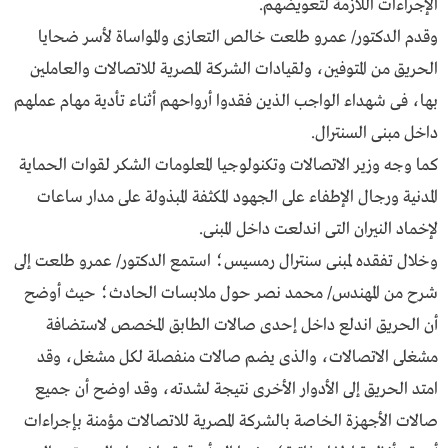
الإجراءات اللازمة لتعويضهم.
وقدم الدكتور/ عمرو طلعت خالص التعازى والمواساة لأسر ضحايا
الحريق من المتوفين، ولقيادات الشركة المصرية للاتصالات والعاملين
بها، فى شهداء الواجب الذين فقدوا أرواحهم أثناء تأدية مهام عملهم
داخل مبنى السنترال.
كما وجه وزير الاتصالات وتكنولوجيا المعلومات الشكر لقوات الحماية
المدنية ورجال الإطفاء على الجهود المكثفة المبذولة على مدار ساعات
لإخماد النيران التى اندلعت داخل المبنى.
وخلال تفقده لمبنى سنترال رمسيس؛ استمع الدكتور/ عمرو طلعت إلى
شرح من المهندس/ محمد نصر حول ملابسات الحادث؛ حيث أوضح
أن الحريق اندلع داخل إحدى صالات الطابق المخصص لاستضافة
مشغلى الاتصالات، والذى يضم صالات منفصلة لكل مشغل، وقد
امتد الحريق إلى الأدوار الأخرى نتيجة لشدته، وقد اوضح أن جميع
صالات الأجهزة الخاصة بالشركة المصرية للاتصالات مؤمنة بإجراءات