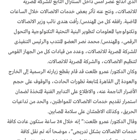
الذى اندلع عصر أمس داخل السنترال التابع للشركة المصرية
للاتصالات، ونتج عنه تأثر بعض خدمات الاتصالات خلال الساعات
الماضية. رافقه كل من المهندس/ رأفت هندى نائب وزير الاتصالات
وتكنولوجيا المعلومات لتطوير البنية التحتية التكنولوجية والتحول
الرقمى، والمهندس/ محمد نصر العضو المنتدب والرئيس التنفيذى
للشركة المصرية للاتصالات، وعدد من قيادات كل من الجهاز القومى
لتنظيم الاتصالات، والشركة المصرية للاتصالات.
وكان الدكتور/ عمرو طلعت قد قام بقطع زيارته الرسمية إلى الخارج
والعودة إلى القاهرة لمتابعة تطورات الحادث، والوقوف على حجم
الأضرار الناجمة عنه، والاطلاع على التدابير الفنية المتخذة لضمان
استمرار تقديم خدمات الاتصالات للمواطنين، والحد من تداعيات
الحريق، وكذلك الاطمئنان على سلامة المصابين.
وقال الدكتور/ عمرو طلعت:” إنه خلال 24 ساعة ستكون عادت كافة
خدمات الاتصالات بشكل تدريجى”، موضحا أنه تم نقل كافة