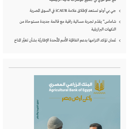
جي بي أوتو تستعد لإطلاق علامة iCAUR في السوق المصرية
شاماس” يقدّم تجربة مسائية راقية مع قائمة جديدة مستوحاة من
النكهات البرازيلية
عُمان تؤكد التزامها بدعم اتفاقيَّة الأُمم المُتَّحدة الإطاريَّة بشأن تغيُّر المناخ