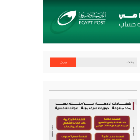
البحث
عن: