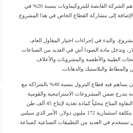
الجمعية التأسيسية لشركة الصودا آش وتساهم الشركة القابضة للبتروكيماويات بنسبة 20% في
الإضافة إلى مشاركة القطاع الخاص في هذا المشروع
شروع، والبدء في إجراءات اختيار المقاول العام،
لاستثمارية نحو 684 مليون دولار، وتدخل مادة الصودا آش في العديد من الصناعات
تجات الطبية والأطعمة والمشروبات والأعلاف
ئن والمطاط والبلاستيك والدهانات.
وأشار أن مشروع العلمين لمنتجات السليكون يساهم فيه قطاع البترول بنسبة 40% بالشراكة مع
ه يندرج ضمن المشروعات الاستراتيجية والقومية
للدولة، ويهدف لإستغلال خام الكوارتز فائق النقاوة المتاح محلياً كمادة تغذية لإنتاج 45 ألف طن
سنوياً من السيليكون المعدني كمرحلة أولى بتكلفة استثمارية 172 مليون دولار، الأمر الذي سيلبي
ي تستخدم في العديد من التطبيقات الصناعية كصناعة