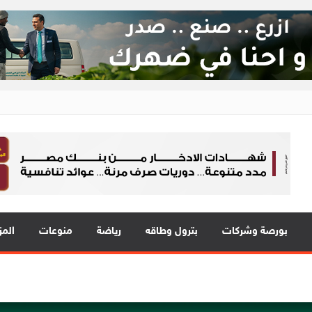
ع 24
 في قلب الحدث
بورصة وشركات
بترول وطاقه
رياضة
منوعات
المز
المي للشباب” ويقدم العديد من العروض المجانية دعمًا للشمول المالي تحت رع
ة EIM للسيارات