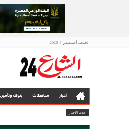
الجمعة, أغسطس 7, 2026
الشار
أنت دائمًا
أخبار
محافظات
بنوك وتأمين
بنك مصر يشارك في فعالية “اليوم الع
أحدث الأخبار
چرمين عامر تنضم إلى منظمة G100 التابعة للرابطة النسائية العالمية All Ladies League عن الإعلام الرقمي والتجارة الإلكترونية
تعيين “تيمور إسماعيل” مديراً عاماً لعلامتى ( BAIC & ZEEKR ) بمجموع