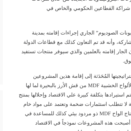
ع شراكة القطاعين الحكومي والخاص في
نات الصوديوم” الجاري إجراءات إقامته بمدينة
مشاركة، وأنه قد تم التعاون كذلك مع قطاعات الدولة
الجار إقامته بالعلمين والذي سيوفر منتجات تستفيد
وق.
اتيجيتها المٌحَدَثة إلى إقامة هذين المشروعين
الفريدين إلى جانب الإسراع بمشروع إنتاج الألواح الخشبية MDF من قش الأرز بالبحيرة لما لها
استيرادها بتكلفة كبيرة علي الاقتصاد وإحلالها بمنتج
 لا تتطلب استثمارات ضخمة وتعتمد على مواد خام
متوفرة محليا، كما أن إحداها وهو مشروع إنتاج الواح MDF ذو مردود بيئي كذلك للمساعدة في
ا أصبحت هذه المشروعات نموذجاً في الاقتصاد