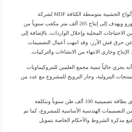
ولفت إلى تقدم أعمال تنفيذ مشروع إنتاج الألواح الخشبية متوسطة الكثافة MDF لشركة
تكنولوجيا الأخشاب باستثمارات 351 مليون يورو ويهدف إلى إنتاج 205 ألف متر مكعب سنوياً من
زء من الاحتياجات المحلية وإحلال الواردات، بالإضافة إلى
ج عن حرق قش الأرز، وقد انتهت أعمال التصميمات
إنتاج وجاري الانتهاء من الانشاءات والتركيبات.
 يجري حالياُ تنمية مجمع العلمين للبتروكيماويات
لمنتجات البترولية، وجار الترويج للمشروع مع عدد من
وفي إطار تنفيذ مشروع إنتاج الإيثانول الحيوي بطاقة تصميمية 100 ألف طن سنوياً وبتكلفة
 الانتهاء من التصميمات الهندسية الأساسية للمشروع، كما تم
يع مذكرة الشروط والأحكام الخاصة بتمويل