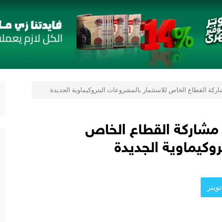
رب
 «بلد» لتعزيز حضورها في سوق تحويلات المصريين بالخارج
ستراتيجية مع أومودا وجايكو باستثمار 5 مليار جنيه لدعم قطاع السيارات في مصر
صر و«التوكيل دوت كوم» تعلنان شراكة لشراء سيارات ميتسوبيشي أونلاين
ركة القطاع الخاص للاستثمار بالمشروعات البتروكيماوية الجديدة
 مشاركة القطاع الخاص
روكيماوية الجديدة
ويتر