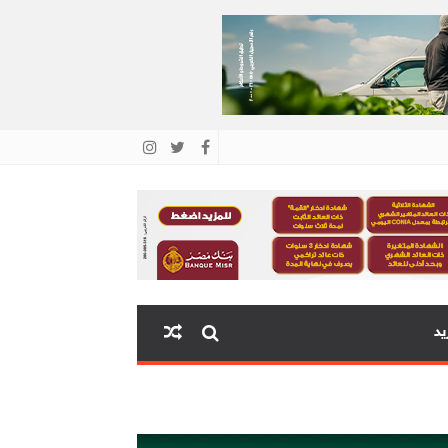
يد
اية البنك المركزي المصري