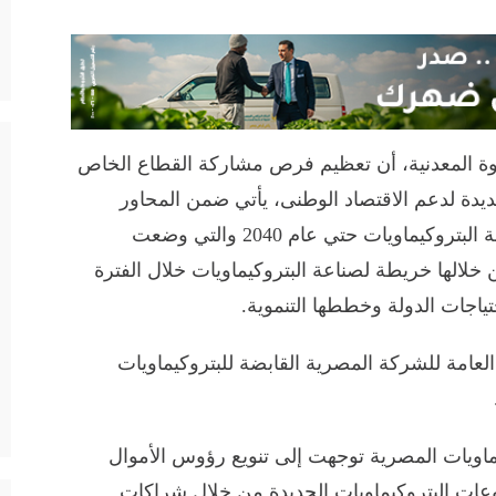
ثروة المعدنية، أن تعظيم فرص مشاركة القطاع الخاص
ديدة لدعم الاقتصاد الوطنى، يأتي ضمن المحاور
الرئيسية لاستراتيجية الوزارة المٌحَدَثة لصناعة البتروكيماويات حتي عام 2040 والتي وضعت
 خلالها خريطة لصناعة البتروكيماويات خلال الفترة
حتياجات الدولة وخططها التنموية.
العامة للشركة المصرية القابضة للبتروكيماويات
ماويات المصرية توجهت إلى تنويع رؤوس الأموال
ات البتروكيماويات الجديدة من خلال شراكات