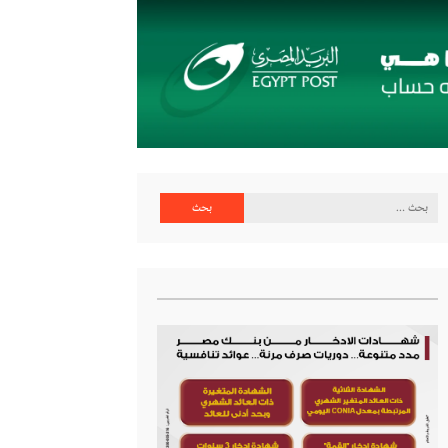
البحث
عن: