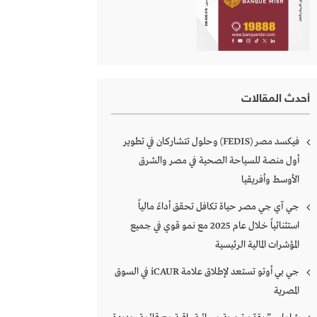
أحدث المقالات
فيكسد مصر (FEDIS) وحلول تتشاركان في تطوير
أول منصة للسياحة الصحية في مصر والشرق
الأوسط وأفريقيا
جي آي جي مصر حياة تكافل تحقق أداءً مالياً
استثنائياً خلال عام 2025 مع نمو قوي في جميع
المؤشرات المالية الرئيسية
جي بي أوتو تستعد لإطلاق علامة iCAUR في السوق
المصرية