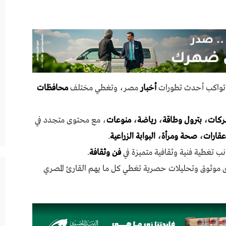
ي تواكب أحدث تطورات
أخبار
مصر، وتغطي مختلف
محافظات
ركات
،
بترول وطاقة
،
رياضة
،
منوعات
، مع محتوى متجدد في
عقارات
،
صحة ومرأة
،
البوابة الزراعية
.
نب تغطية فنية وثقافية متميزة في
فن وثقافة
.
ى موثوق وتحليلات حصرية تغطي كل ما يهم القارئ المصري