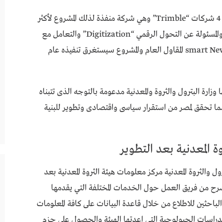
وتم توقيع عقد تنفيذ المشروع مع تحالف يتكون من 4 شركات “Trimble” وهي شركة منفذة لذلك المشروع لأكثر
من 40 شركة حول العالم وMSA الجنوب أفريقية والمسئولة عن التحول الرقمي “Digitization” والتعامل مع
البيانات الجيولوجية وGold Pyramid Group وsmart New المقاول العام والمشروع سيستغرق تنفيذه عام
وزارة البترول والثروة والمعدنية مدعومة بالتوجه الذى تتبناه
 مما تحقق لمصر من استقرار سياسى واقتصادى وتطوير للبنية
ة المعدنية بعد التطوير
ول والثروة المعدنية مركز معلومات هيئة الثروة المعدنية بعد
شرح من فريق العمل حول الخدمات المختلفة التي يقدمها
احثين للاطلاع من خلال قاعدة البيانات على كافة المعلومات
لدراسات الجيولوجية التي اعدتها الهيئة والحصول علي حزم