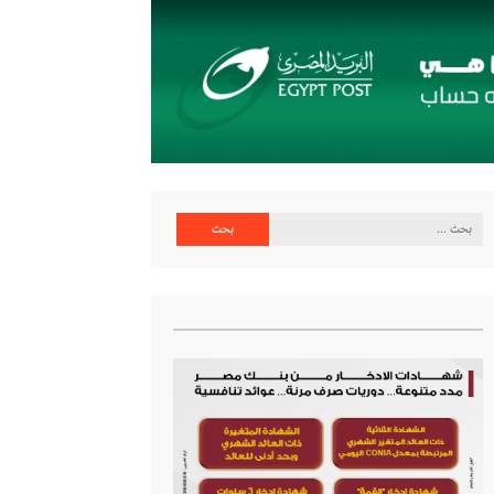
البحث
عن: