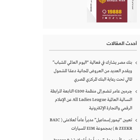
أحدث المقالات
بنك مصر يشارك في فعالية “اليوم العالمي للشباب”
ويقدم العديد من العروض المجانية دعمًا للشمول
المالي تحت رعاية البنك المركزي المصري
چرمين عامر تنضم إلى منظمة G100 التابعة للرابطة
النسائية العالمية All Ladies League عن الإعلام
الرقمي والتجارة الإلكترونية
تعيين “تيمور إسماعيل” مديراً عاماً لعلامتى ( BAIC
& ZEEKR ) بمجموعة EIM للسيارات