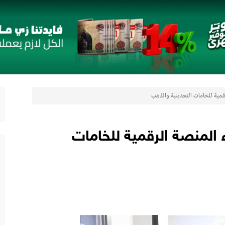
لتعزيز حضورها في سوق تحويلات المصريين بالخارج
 مع أومودا وجايكو باستثمار 5 مليار جنيه لدعم قطاع السيارات في مصر
رقمية للخامات التعدينية والذهب
لتوكيل دوت كوم» تعلنان شراكة لشراء سيارات ميتسوبيشي أونلاين
اب” ويقدم العديد من العروض المجانية دعمًا للشمول المالي تحت رعاية البنك المركزي المصري
ء المنصة الرقمية للخامات
رات