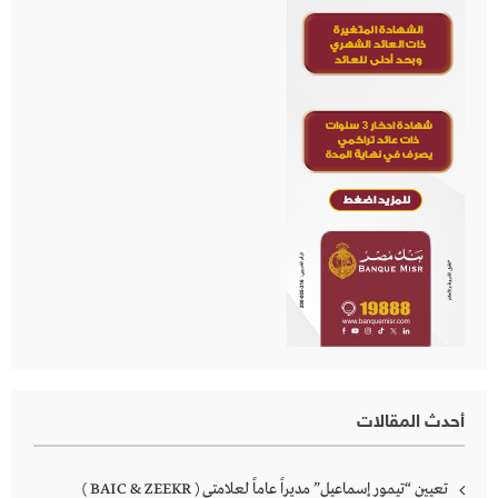
أحدث المقالات
تعيين “تيمور إسماعيل” مديراً عاماً لعلامتى ( BAIC & ZEEKR )