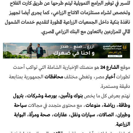
للسير في توفير البرامج التمويلية ليتم طرحها عن طريق كارت الفلاح
وتخصص لشراء مستلزمات الانتاج الزراعي، كما يجرى أيضا تجهيز
نافذة بنكية داخل الجمعيات الزراعية المطورة لتقديم خدمات الشمول
المالي للمزارعين بالتعاون مع البنك الزراعي المصري.
موقع
الشارع 24
هو منصتك الإخبارية الشاملة التي تواكب أحدث
تطورات
أخبار
مصر، وتغطي مختلف
محافظات
الجمهورية بمتابعة
دقيقة ومستمرة.
نهتم بعرض كل ما يخص
بنوك وتأمين
،
بورصة وشركات
،
بترول
وطاقة
،
رياضة
،
منوعات
، مع محتوى متجدد في مجالات
سياحة
وطيران
،
اتصالات
،
سيارات ونقل
،
عقارات
،
صحة ومرأة
،
البوابة
الزراعية
.