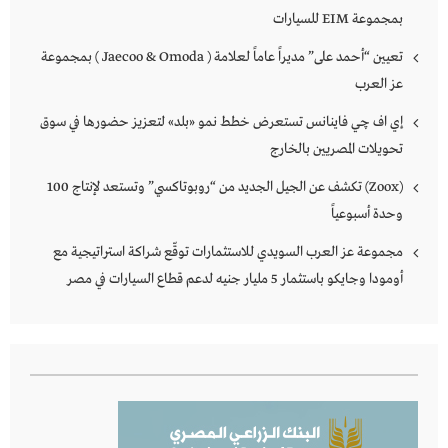
بمجموعة EIM للسيارات
تعيين “أحمد على” مديراً عاماً لعلامة ( Jaecoo & Omoda ) بمجموعة
عز العرب
إي اف چي فاينانس تستعرض خطط نمو «بلد» لتعزيز حضورها في سوق
تحويلات المصريين بالخارج
(Zoox) تكشف عن الجيل الجديد من “روبوتاكسي” وتستعد لإنتاج 100
وحدة أسبوعياً
مجموعة عز العرب السويدي للاستثمارات توقّع شراكة استراتيجية مع
أومودا وجايكو باستثمار 5 مليار جنيه لدعم قطاع السيارات في مصر