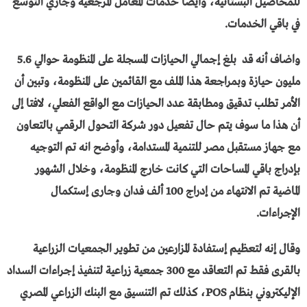
للمحاصيل البستانية، وأيضاً خدمات المعامل المرجعية وجاري التوسع
في باقي الخدمات.
واضاف أنه قد بلغ إجمالي الحيازات المسجلة على المنظومة حوالي 5.6
مليون حيازة وبمراجعة هذا الملف مع القائمين على المنظومة، وتبين أن
الأمر تطلب تدقيق ومطابقة عدد الحيازات مع الواقع الفعلي، لافتا إلى
أن هذا ما سوف يتم حال تفعيل دور شركة التحول الرقمي بالتعاون
مع جهاز مستقبل مصر للتنمية المستدامة، وأوضح انه تم التوجيه
بإدراج باقي المساحات التي كانت خارج المنظومة، وخلال الشهور
الماضية تم الانتهاء من إدراج 100 ألف فدان وجارى إستكمال
الإجراءات.
وقال إنه لتعظيم إستفادة المزارعين من تطوير الجمعيات الزراعية
بالقرى فقط تم التعاقد مع 300 جمعية زراعية لتنفيذ إجراءات السداد
الإليكتروني بنظام POS، كذلك تم التنسيق مع البنك الزراعي المصري