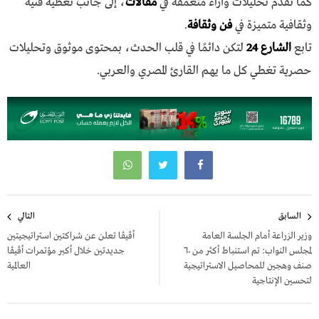
كما نقدم تحليلات وآراء متعمقة في
مقالات
، إلى جانب تغطية فنية
وثقافية متميزة في
فن وثقافة
.
تابع
الشارع 24
لتكن دائمًا في قلب الحدث، بمحتوى موثوق وتحليلات
حصرية تغطي كل ما يهم القارئ المصري والعربي.
تصفّح
السابق
التالي
المقالات
وزير الزراعة أمام الجلسة العامة
أڤيڤا تعلن عن شراكتين استراتيجيتين
لمجلس النواب: تم استنباط أكثر من ٦٠
جديدتين خلال أكبر مؤتمرات أڤيڤا
صنف وهجين للمحاصيل الاستراتيجية
العالمية
لتحسين الإنتاجية