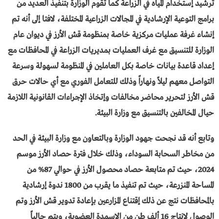
ترشيد إستخدام المياه في الزراعة كما تقوم الوزارة بتنفيذ العديد من
برامج التوعية الإرشادية في المجالات الزراعية المختلفة، لافتا إلى أنه تم
إنشاء غرفة عمليات مركزية خاصة بمنظومة قش الأرز في ديوان عام
الوزارة للتنسيق مع غرف العمليات بمديريات الزراعة في المحافظات مع
إعداد قاعدة بيانات خاصة بكل العاملين في المنظومة لسهولة وسرعة
التواصل معهم ليلاً ونهاراً وذلك للتعامل الفوري مع أي حالات حرق
قش الأرز لتحرير محاضر مخالفات وإتخاذ الإجراءات القانونية اللازمة
حيال المخالفين بالتنسيق مع وزارة البيئة.
وتابع أنه قد نجحت جهود الوزارة وبالتعاون مع وزارة البيئة في الحد
من مخاطر السحابة السوداء، وذلك خلال فترة حصاد الأرز موسم
2024، حيث تم متابعة حصاد محصول الأرز في حوالي 87% من
المساحة المنزرعة، حيث تم تنفيذ ما يقرب من 1800 ندوة إرشادية
بالمحافظات نتج عن ذلك إقتناع المزارعين بإعادة تدوير قش الأرز وتم
الوصول لإنتاج 16 ألف طن من الاسمدة العضوية، ويتم حالياً