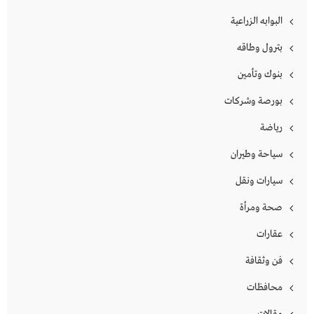
البوابه الزراعية
بترول وطاقه
بنوك وتأمين
بورصة وشركات
رياضة
سياحة وطيران
سيارات ونقل
صحة ومرأة
عقارات
فن وثقافة
محافظات