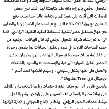
الرقمي، فقد تم خلال الثلاث سنوات السابقة إنشاء وحدة متخصصة
للتحول الرقمي بالوزارة وانه عند متابعتنا لهذا الملف تبين بعض
المعوقات التي أثرت على تنفيذ المهام بكفاءة عالية مما تطلب دفع
التعاون مع وزارة الإتصالات للتوسع في استخدام التكنولوجيا والتعاون
مع جهاز مستقبل مصر للتنمية المستدامة لتنفيذ التكليف الرئاسي، لافتا
الى انه تم إنشاء شركة التحول الرقمي لإدخال البيانات الرقمية من
حصر المساحات المنزرعة في مصر وتدقيق الحيازات بما يضمن وجودة
نواة لقائمة بيانات موحدة في مجالي الزراعة و الري وضمان تحقيق
الحصر الدقيق للموارد الزراعية والإستخدمات والتنبوء بالمشكلات
والعمل على حلها بشكل إستباقي ، وسيتم اطلاقها تحت أسم ”
ديجيتال تري Digital Tree “.
وأوضح فاروق أنه تم ميكنة عدد 5 خدمات زراعية إليكترونية وأطلاقها
على بوابة مصر الرقمية بهدف التسهيل على المزارعين، وتم بالفعل
ميكنة خدمات الحجر الزراعي، وقطاع الإنتاج الحيواني والإدارة المركزية