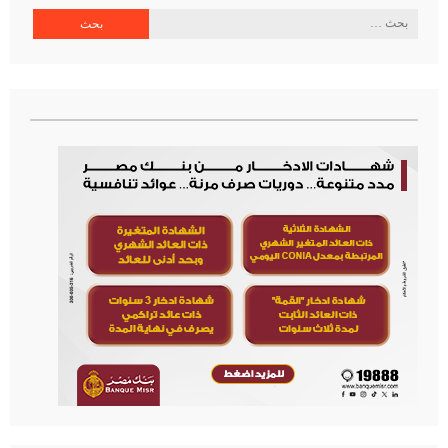
البحث
عن: