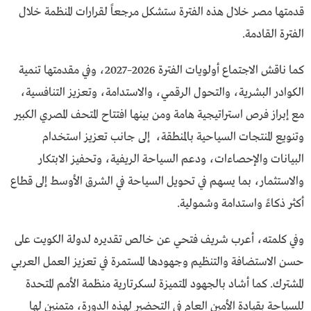
قدمتها مصر خلال هذه الفترة ستشكل مرجعاً لقرارات المنظمة خلال
الفترة القادمة.
كما ناقش الاجتماع أولويات الفترة 2026–2027، وفي مقدمتها تنمية
الكوادر البشرية، والتحول الرقمي، والاستدامة، وتعزيز التنافسية،
مع إبراز فرص استراتيجية هامة ومن بينها افتتاح المتحف المصري الكبير
وتنويع المنتجات السياحية بالمنطقة، إلى جانب تعزيز استخدام
البيانات والإحصاءات، ودعم السياحة الريفية، وتحفيز الابتكار
والاستثمار، بما يسهم في تحويل السياحة في الشرق الأوسط إلى قطاع
أكثر ذكاءً واستدامة وشمولية.
وفي كلمته، أعرب شريف فتحي عن خالص تقديره لدولة الكويت على
حسن الاستضافة والتنظيم وجهودها المستمرة في تعزيز العمل العربي
المشترك. كما أشاد بالجهود المتميزة لسكرتارية منظمة الأمم المتحدة
للسياحة بقيادة الأمين العام في التحضير لهذه الدورة، متمنين لها