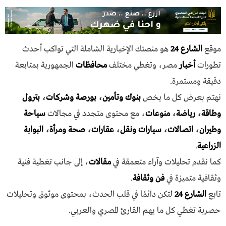
موقع
الشارع 24
هو منصتك الإخبارية الشاملة التي تواكب أحدث
تطورات
أخبار
مصر، وتغطي مختلف
محافظات
الجمهورية بمتابعة
دقيقة ومستمرة.
نهتم بعرض كل ما يخص
بنوك وتأمين
،
بورصة وشركات
،
بترول
وطاقة
،
رياضة
،
منوعات
، مع محتوى متجدد في مجالات
سياحة
وطيران
،
اتصالات
،
سيارات ونقل
،
عقارات
،
صحة ومرأة
،
البوابة
الزراعية
.
كما نقدم تحليلات وآراء متعمقة في
مقالات
، إلى جانب تغطية فنية
وثقافية متميزة في
فن وثقافة
.
تابع
الشارع 24
لتكن دائمًا في قلب الحدث، بمحتوى موثوق وتحليلات
حصرية تغطي كل ما يهم القارئ المصري والعربي.