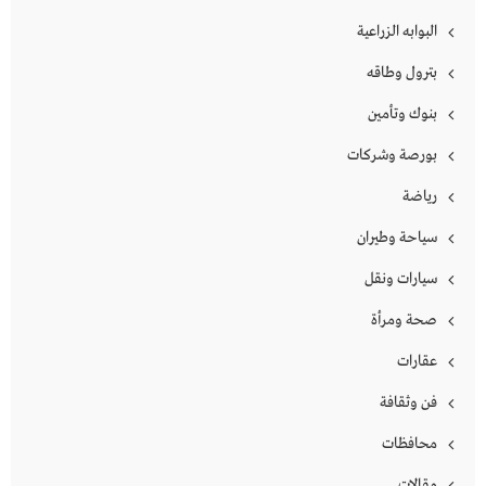
البوابه الزراعية
بترول وطاقه
بنوك وتأمين
بورصة وشركات
رياضة
سياحة وطيران
سيارات ونقل
صحة ومرأة
عقارات
فن وثقافة
محافظات
مقالات