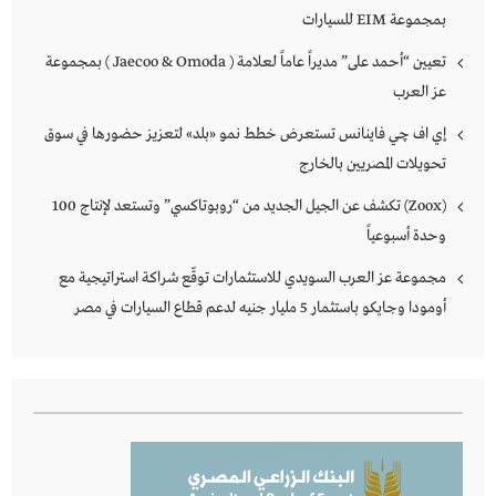
بمجموعة EIM للسيارات
تعيين “أحمد على” مديراً عاماً لعلامة ( Jaecoo & Omoda ) بمجموعة
عز العرب
إي اف چي فاينانس تستعرض خطط نمو «بلد» لتعزيز حضورها في سوق
تحويلات المصريين بالخارج
(Zoox) تكشف عن الجيل الجديد من “روبوتاكسي” وتستعد لإنتاج 100
وحدة أسبوعياً
مجموعة عز العرب السويدي للاستثمارات توقّع شراكة استراتيجية مع
أومودا وجايكو باستثمار 5 مليار جنيه لدعم قطاع السيارات في مصر