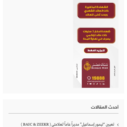
أحدث المقالات
تعيين “تيمور إسماعيل” مديراً عاماً لعلامتى ( BAIC & ZEEKR )