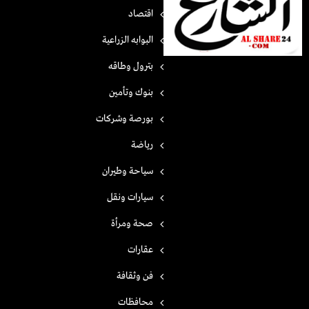
اقتصاد
البوابه الزراعية
بترول وطاقه
بنوك وتأمين
بورصة وشركات
رياضة
سياحة وطيران
سيارات ونقل
صحة ومرأة
عقارات
فن وثقافة
محافظات