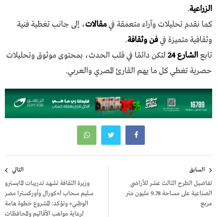
الزراعية
.
كما نقدم تحليلات وآراء متعمقة في
مقالات
، إلى جانب تغطية فنية
وثقافية متميزة في
فن وثقافة
.
تابع
الشارع 24
لتكن دائمًا في قلب الحدث، بمحتوى موثوق وتحليلات
حصرية تغطي كل ما يهم القارئ المصري والعربي.
تصفّح
السابق
التالي
المقالات
تفاصيل الطرح الثالث عشر للأراضي
وزيرة الثقافة تشهد تدريبات المايسترو
الصناعية على مساحة 9.78 مليون متر
سليم سحاب لـ«كورال وأوركسترا مصر
مربع
الوطني» وتؤكد: المشروع خطوة هامة
لرعاية مواهب الأقاليم والمحافظات