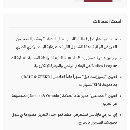
أحدث المقالات
بنك مصر يشارك في فعالية “اليوم العالمي للشباب” ويقدم العديد من
العروض المجانية دعمًا للشمول المالي تحت رعاية البنك المركزي المصري
چرمين عامر تنضم إلى منظمة G100 التابعة للرابطة النسائية العالمية All
Ladies League عن الإعلام الرقمي والتجارة الإلكترونية
تعيين “تيمور إسماعيل” مديراً عاماً لعلامتى ( BAIC & ZEEKR )
بمجموعة EIM للسيارات
تعيين “أحمد على” مديراً عاماً لعلامة ( Jaecoo & Omoda ) بمجموعة
عز العرب
إي اف چي فاينانس تستعرض خطط نمو «بلد» لتعزيز حضورها في سوق
تحويلات المصريين بالخارج