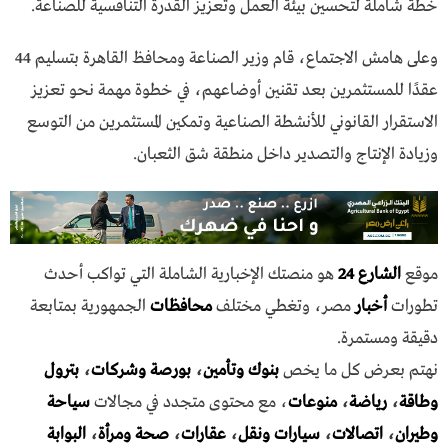
خطة شاملة لتحسين بيئة العمل وتعزيز القدرة التنافسية للصناعة.
وعلى هامش الاجتماع، قام وزير الصناعة ومحافظ القاهرة بتسليم 44
عقدًا للمستثمرين بعد تقنين أوضاعهم، في خطوة مهمة نحو تعزيز
الاستقرار القانوني للأنشطة الصناعية وتمكين المستثمرين من التوسع
وزيادة الإنتاج والتصدير داخل منطقة شق الثعبان.
موقع
الشارع 24
هو منصتك الإخبارية الشاملة التي تواكب أحدث
تطورات
أخبار
مصر، وتغطي مختلف
محافظات
الجمهورية بمتابعة
دقيقة ومستمرة.
نهتم بعرض كل ما يخص
بنوك وتأمين
،
بورصة وشركات
،
بترول
وطاقة
،
رياضة
،
منوعات
، مع محتوى متجدد في مجالات
سياحة
وطيران
،
اتصالات
،
سيارات ونقل
،
عقارات
،
صحة ومرأة
،
البوابة