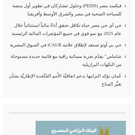
فيكسد مصر (FEDIS) وحلول تتشاركان في تطوير أول منصة
للسياحة الصحية في مصر والشرق الأوسط وأفريقيا
جي آي جي مصر حياة تكافل تحقق أداءً مالياً استثنائياً خلال
عام 2025 مع نمو قوي في جميع المؤشرات المالية الرئيسية
جي بي أوتو تستعد لإطلاق علامة iCAUR في السوق المصرية
شاماس” يقدّم تجربة مسائية راقية مع قائمة جديدة مستوحاة
من النكهات البرازيلية
عُمان تؤكد التزامها بدعم اتفاقيَّة الأُمم المُتَّحدة الإطاريَّة بشأن
تغيُّر المناخ