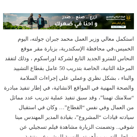
استكمل معالي وزير العمل محمد جبران جولته، اليوم
الخميس،في محافظة الإسكندرية، بزيارة مقر موقع
النحاس للمترو الجديد التابع لشركة اوراسكوم ، وذلك لتفقد
المرحلة الثانية، الخاصة بتدريب 50 عامل بقطاع التشييد
والبناء ، بشكل نظري وعملي على إجراءات السلامة
والصحة المهنية في المواقع الانشائية، في إطار تنفيذ مبادرة
“سلامتك تهمنا”، وقد سبق تنفيذ عملية تدريب عدد مماثل
من العمال وفي نفس “القطاع”… وكان في استقبال
سيادته قيادات “المشروع”، بقيادة المدير المهندس مينا
شوقي.. وتضمنت الزيارة مشاهدة فيلم تسجيلي عن
مراحل التدريب وأهميته بالنسبة للمشروع ، وتنفيذ