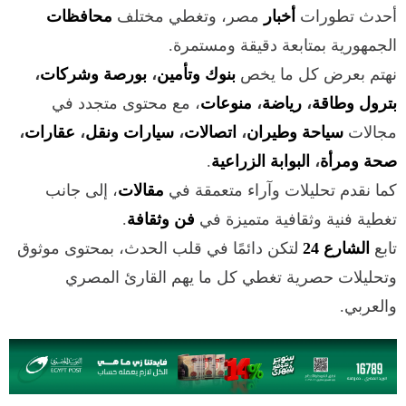
أحدث تطورات
أخبار
مصر، وتغطي مختلف
محافظات
الجمهورية بمتابعة دقيقة ومستمرة.
نهتم بعرض كل ما يخص
بنوك وتأمين
،
بورصة وشركات
،
بترول وطاقة
،
رياضة
،
منوعات
، مع محتوى متجدد في
مجالات
سياحة وطيران
،
اتصالات
،
سيارات ونقل
،
عقارات
،
صحة ومرأة
،
البوابة الزراعية
.
كما نقدم تحليلات وآراء متعمقة في
مقالات
، إلى جانب
تغطية فنية وثقافية متميزة في
فن وثقافة
.
تابع
الشارع 24
لتكن دائمًا في قلب الحدث، بمحتوى موثوق
وتحليلات حصرية تغطي كل ما يهم القارئ المصري
والعربي.