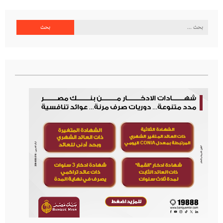
البحث
عن: