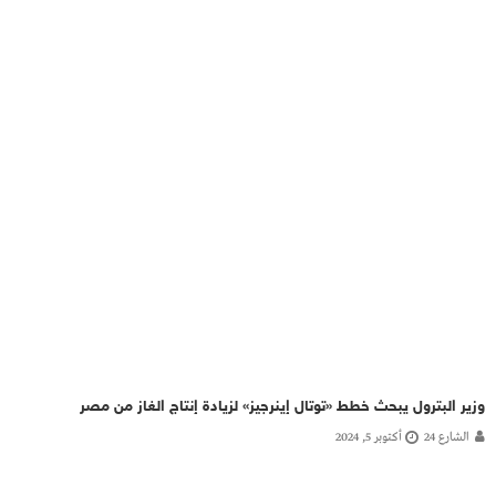
وزير البترول يبحث خطط «توتال إينرجيز» لزيادة إنتاج الغاز من مصر
الشارع 24
أكتوبر 5, 2024