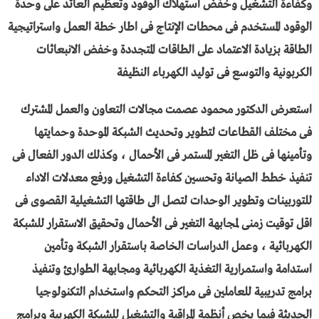
وكفاءة التشغيل وخفض استهلاك الوقود وتعظيم العائد على وحدة
الوقود المستخدم فى محطات الإنتاج فى اطار خطة العمل واستراتيجية
الطاقة بزيادة الاعتماد على الطاقات المتجددة وخفض الانبعاثات
الكربونية والتوسع فى توليد الكهرباء النظيفة
استعرض الدكتور محمود عصمت مجالات التعاون والعمل المشترك
فى مختلف القطاعات لتطوير وتحديث الشبكة الموحدة وحمايتها
وتأمينها فى ظل التغير المستمر فى الأحمال ، وكذلك الدور الفعال فى
تنفيذ خطط الصيانة وتحسين كفاءة التشغيل ورفع معدلات الاداء
للتوربينات وتطوير الوحدات لتصل الى طاقتها التشغيلية القصوى فى
اقل توقيت زمنى لمجابهة التغير فى الأحمال وتحقيق الاستقرار للشبكة
الكهربائية ، وعمل الدراسات الخاصة باستقرار الشبكة وتأمين
استدامة واستمرارية التغذية الكهربائية ومجابهة الطوارئ وتنفيذ
برامج تدريبية للعاملين فى مراكز التحكم واستخدام التكنولوجيا
الحديثة فيما يخص أنظمة المراقبة والتشغيل للشبكة الكهربية وبرامج