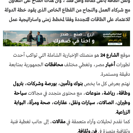
ونقل الطاقة بأعلى كفاءة وأقل فقد ، وان هناك انفتاح على التعاون
مع شركاء العمل والنجاح من القطاع الخاص الذى يقود خطة الدولة
للاعتماد على الطاقات المتجددة وفقا لمخطط زمنى واستراتيجية عمل
موقع
الشارع 24
هو منصتك الإخبارية الشاملة التي تواكب أحدث
تطورات
أخبار
مصر، وتغطي مختلف
محافظات
الجمهورية بمتابعة
دقيقة ومستمرة.
نهتم بعرض كل ما يخص
بنوك وتأمين
،
بورصة وشركات
،
بترول
وطاقة
،
رياضة
،
منوعات
، مع محتوى متجدد في مجالات
سياحة
وطيران
،
اتصالات
،
سيارات ونقل
،
عقارات
،
صحة ومرأة
،
البوابة
الزراعية
.
كما نقدم تحليلات وآراء متعمقة في
مقالات
، إلى جانب تغطية فنية
وثقافية متميزة في
فن وثقافة
.