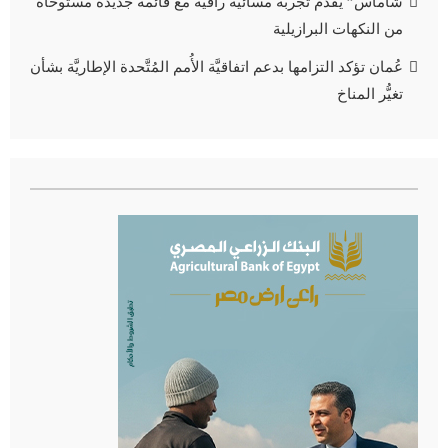
شاماس” يقدّم تجربة مسائية راقية مع قائمة جديدة مستوحاة
من النكهات البرازيلية
عُمان تؤكد التزامها بدعم اتفاقيَّة الأُمم المُتَّحدة الإطاريَّة بشأن
تغيُّر المناخ