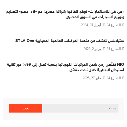
«جي في للاستثمارات» توقع اتفاقية شراكة حصرية مع «لادا مصر» لتصنيع
وتوزيع السيارات في السوق المصري
الشارع 24
أبريل 25, 2024
ستيلانتس تكشف عن منصة المركبات العالمية المعيارية STLA One
الشارع 24
يونيو 2, 2026
NIO تقلّص زمن شحن المركبات الكهربائية بنسبة تصل إلى 99% عبر تقنية
استبدال البطارية خلال ثلاث دقائق
الشارع 24
مايو 27, 2025
البحث
عن: