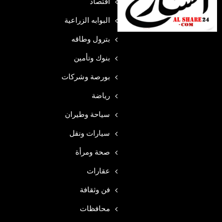
اقتصاد
البوابه الزراعية
بترول وطاقه
بنوك وتأمين
بورصة وشركات
رياضة
سياحة وطيران
سيارات ونقل
صحة ومرأة
عقارات
فن وثقافة
محافظات