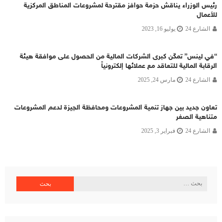
رئيس الوزراء يناقش حزمة حوافز مقترحة لمشروعات المناطق المركزية
للأعمال
الشارع 24
يوليو 16, 2023
“في لينس” تمكّن كبرى الشركات المالية من الحصول على موافقة هيئة
الرقابة المالية للتعاقد مع عملائها إلكترونياً
الشارع 24
مارس 24, 2025
تعاون جديد بين جهاز تنمية المشروعات ومحافظة الجيزة لدعم المشروعات
متناهية الصغر
الشارع 24
فبراير 3, 2025
البحث
عن: