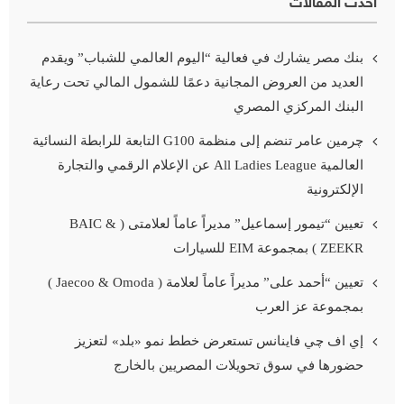
أحدث المقالات
بنك مصر يشارك في فعالية “اليوم العالمي للشباب” ويقدم
العديد من العروض المجانية دعمًا للشمول المالي تحت رعاية
البنك المركزي المصري
چرمين عامر تنضم إلى منظمة G100 التابعة للرابطة النسائية
العالمية All Ladies League عن الإعلام الرقمي والتجارة
الإلكترونية
تعيين “تيمور إسماعيل” مديراً عاماً لعلامتى ( BAIC &
ZEEKR ) بمجموعة EIM للسيارات
تعيين “أحمد على” مديراً عاماً لعلامة ( Jaecoo & Omoda )
بمجموعة عز العرب
إي اف چي فاينانس تستعرض خطط نمو «بلد» لتعزيز
حضورها في سوق تحويلات المصريين بالخارج