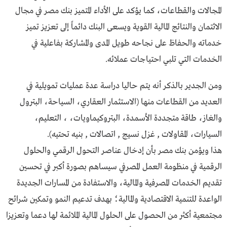
المجالات والقطاعات، كما يؤكد على الأداء المتميز بنك مصر في مجال
الائتمان والنتائج المالية القوية ويسعى البنك دائماً إلى تعزيز تميز
خدماته والحفاظ على نجاحه طويل المدى والمشاركة بفاعلية في
الخدمات التي تلبي احتياجات عملائه.
ومن الجدير بالذكر أنه يتم حاليا دراسة عدة عمليات تمويلية في
العديد من القطاعات منها (الاستثمار العقاري، السياحة، البترول
والغاز، طاقة متجددة الأسمدة، البتروكيماويات، ، التعليم،
السيارات، المقاولات , غزل نسيج , اتصالات , بنيه تحتيه).
هذا ويؤمن بنك مصر بأن إدخال عناصر التحول الرقمي والحلول
الرقمية في منظومة العمل المصرفي سيساهم بصورة أكبر في تحسين
تقديم الخدمات المصرفية والمالية، والاستفادة من المسارات الجديدة
الواعدة للتنمية الاقتصادية والمالية؛ بهدف تدعيم النمو وتمكين شرائح
مجتمعية أكثر من الحصول على الحلول المالية الملائمة لها دعما وتعزيزا