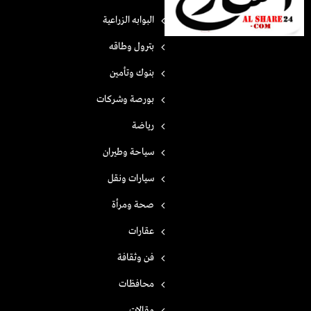
البوابه الزراعية
بترول وطاقه
بنوك وتأمين
بورصة وشركات
رياضة
سياحة وطيران
سيارات ونقل
صحة ومرأة
عقارات
فن وثقافة
محافظات
مقالات