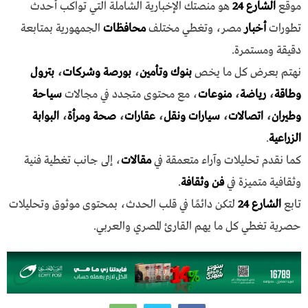
موقع
الشارع 24
هو منصتك الإخبارية الشاملة التي تواكب أحدث
تطورات
أخبار
مصر، وتغطي مختلف
محافظات
الجمهورية بمتابعة
دقيقة ومستمرة.
نهتم بعرض كل ما يخص
بنوك وتأمين
،
بورصة وشركات
،
بترول
وطاقة
،
رياضة
،
منوعات
، مع محتوى متجدد في مجالات
سياحة
وطيران
،
اتصالات
،
سيارات ونقل
،
عقارات
،
صحة ومرأة
،
البوابة
الزراعية
.
كما نقدم تحليلات وآراء متعمقة في
مقالات
، إلى جانب تغطية فنية
وثقافية متميزة في
فن وثقافة
.
تابع
الشارع 24
لتكن دائمًا في قلب الحدث، بمحتوى موثوق وتحليلات
حصرية تغطي كل ما يهم القارئ المصري والعربي.