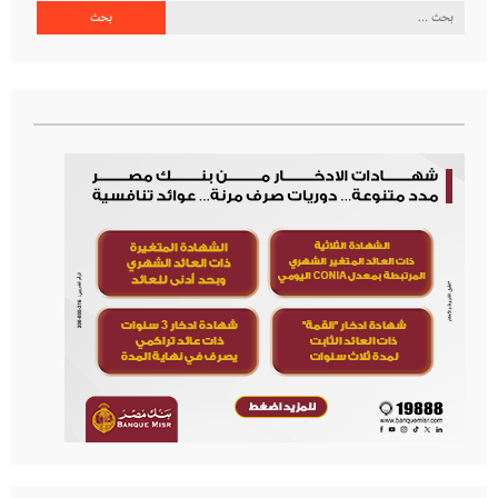
البحث
عن: