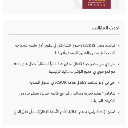
أحدث المقالات
فيكسد مصر (FEDIS) وحلول تتشاركان في تطوير أول منصة للسياحة
الصحية في مصر والشرق الأوسط وأفريقيا
جي آي جي مصر حياة تكافل تحقق أداءً مالياً استثنائياً خلال عام 2025
مع نمو قوي في جميع المؤشرات المالية الرئيسية
جي بي أوتو تستعد لإطلاق علامة iCAUR في السوق المصرية
شاماس” يقدّم تجربة مسائية راقية مع قائمة جديدة مستوحاة من
النكهات البرازيلية
عُمان تؤكد التزامها بدعم اتفاقيَّة الأُمم المُتَّحدة الإطاريَّة بشأن تغيُّر المناخ