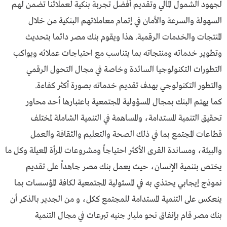
لجهود الشمول المالي وتقديم أفضل تجربة بنكية لعملائنا تضمن لهم
السهولة والسرعة والأمان في إتمام معاملاتهم البنكية من خلال
المنتجات والخدمات الرقمية. هذا ويقوم بنك مصر دائما بتحديث
وتطوير خدماته ومنتجاته بما يتناسب مع احتياجات عملائه ويواكب
التطورات التكنولوجيا السائدة وخاصة في مجال التحول الرقمي
والتطور التكنولوجي بهدف تقديم خدماته بصورة أكثر كفاءة.
كما يهتم البنك بمجال المسؤولية المجتمعية باعتبارها أحد محاور
تحقيق التنمية المستدامة، والمساهمة في التنمية الشاملة لمختلف
قطاعات المجتمع بما في ذلك الصحة والتعليم والثقافة والعمل
والبيئة، ومساندة القرى الأكثر احتياجاً ومشروعات المرأة المعيلة وكل ما
يختص بتنمية الإنسان، حيث يعمل بنك مصر جاهداً على تقديم
نموذج إيجابي يحتذي به في المسئولية المجتمعية لكافة المؤسسات بما
ينعكس على التنمية المستدامة للمجتمع ككل، و من الجدير بالذكر أن
بنك مصر قام بإنفاق نحو مليار جنيه تبرعات في مجال التنمية