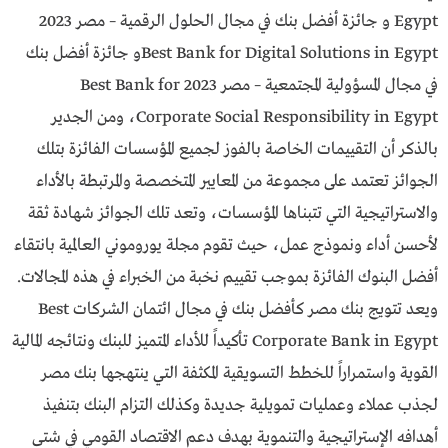
Egypt و جائزة أفضل بنك في مجال الحلول الرقمية – مصر 2023
Best Bank for Digital Solutions in Egyptو جائزة أفضل بنك
في مجال المسؤولية المجتمعية – مصر 2023 Best Bank for
Corporate Social Responsibility in Egypt، ومن الجدير
بالذكر أن التقييمات الخاصة بالفوز لجميع المؤسسات الفائزة بتلك
الجوائز تعتمد على مجموعة من المعايير المتخصصة والمرتبطة بالأداء
والاستراتيجية التي تتبناها المؤسسات، وتعد تلك الجوائز شهادة ثقة
لأحسن أداء ونموذج عمل، حيث تقوم مجلة يوروموني العالمية بانتقاء
أفضل البنوك الفائزة بموجب تقييم نخبة من الخبراء في هذه المجالات.
ويعد تتويج بنك مصر كأفضل بنك في مجال ائتمان الشركات Best
Corporate Bank in Egypt تأكيداً للأداء المتميز للبنك ونتائجه المالية
القوية واستمراراً للخطط التسويقية المكثفة التي ينتهجها بنك مصر
لجذب عملاء وعمليات تمويلية جديدة وكذلك التزام البنك بتنفيذ
أهدافه الإستراتيجية والتنموية بهدف دعم الاقتصاد القومي في شتى